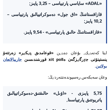
«ADAL» ساياسي پارتيياسى – 3,25 پايىز;
قازاقستاننىڭ «اق جول» دەموكراتييالىق پارتيياسى –
10,2 پايىز;
«قازاقستاننىڭ حالىق پارتيياسى» - 9,54 پايىز.
ايتا كەتەيٸك, بۇعان دەيٸن
«قوعامدىق پٸكٸر» زەرتتەۋ
ينستيتۋتى جٷرگٸزگەن ەxit poll قورىتىندىسىن
جارييالانعان
بولاتىن
.
وعان سەيكەس رەسپوندەنتتەردٸڭ:
5,75 پايىزى - «اۋىل» حالىقتىق-دەموكراتييالىق
پاتريوتتىق پارتيياسىنا,