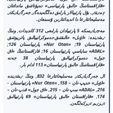
«قازاقستاننىڭ حالىق پارتيياسى» دەپۋتاتتىق مانداتتان
ٷمٸتتٸ. بۇل پارتييالار بارلىق دەڭگەيدەگٸ جەرگٸلٸكتٸ
مەسليحاتتارعا دا انديداتتارىن ۇسىنعان.
مەجٸلٸسكە 5 پارتييادان بارلىعى 312 كانديدات, ونىڭ
ٸشٸندە: «اۋىل» حالىقتىق-دەموكراتييالىق پاتريوتتىق
پارتيياسىنان 19; «Nur Otan» پارتيياسىنان 126;
«ADAL» ساياسي پارتيياسىنان 16; قازاقستاننىڭ «اق
جول» دەموكراتييالىق پارتيياسىنان 38 جەنە
«قازاقستاننىڭ حالىق پارتيياسىنان» 113 ادام بار.
ال جەرگٸلٸكتٸ مەسليحاتتارعا 832, ونىڭ ٸشٸندە
«اۋىل» حدپپ-نان – 158, «Nur Otan» پارتيياسىنان -
216, «ADAL» سپ-نان – 215, «اق جول» قدپ-نان –
174, «قازاقستان حالىق پارتيياسىنان» 69 پارتييالىق
تٸزٸم تٸركەلگەن.