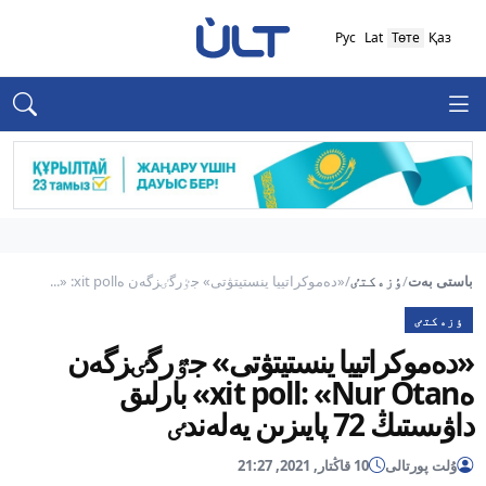
Рус
Lat
Төте
Қаз
باستى بەت
/
ٶزەكتٸ
/
«دەموكراتييا ينستيتۋتى» جٷرگٸزگەن ەxit poll: «...
ٶزەكتٸ
«دەموكراتييا ينستيتۋتى» جٷرگٸزگەن
ەxit poll: «Nur Otan» بارلىق
داۋىستىڭ 72 پايىزىن يەلەندٸ
ۇلت پورتالى
10 قاڭتار, 2021, 21:27