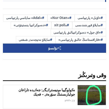
«اۋىل» پارتيياسى
«Nur Otan»
«Adal» ساياسي پارتيياسى
سايلاۋ قورىتىندىسى
ەxit poll
«دەموكراتييا ينستيتۋتى»
«اق جول» دەموكراتييالىق پارتيياسى
«قازاقستاننىڭ حالىق پارتيياسى»
سايلاۋ نەتيجەسٸ شىقتى
بۆلىسۋ
وقى وتىرىڭىز
ەكولوگييا مينيسترلٸگٸ: جەلٸدە تاراعان
جولبارىستىڭ سۋرەتٸ – فەيك
ٶزەكتٸ