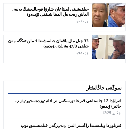
جىلقىشىنى ايىپتاعان شارۋا قوجالىعىنىڭ يەسٸ
العاش رەت ەل الدىنا شىقتى (ۆيدەو)
ٶزەكتٸ
33 جىل مال باققان جىلقىشىعا 1 ملن تەڭگە مەن
جىلقى تارتۋ ەتٸلدٸ (ۆيدەو)
ٶزەكتٸ
سوڭعى جاڭالىقتار
اتىراۋدا 12 جاستاعى قىزعا تيٸسكەن ەر ادام ٸزدەستٸرٸلٸپ
جاتىر (ۆيدەو)
بٷگىن, 12:25
قىزىلوردا وبلىسىندا زاڭسىز التىن ٶندٸرگەن قىلمىستىق توپ