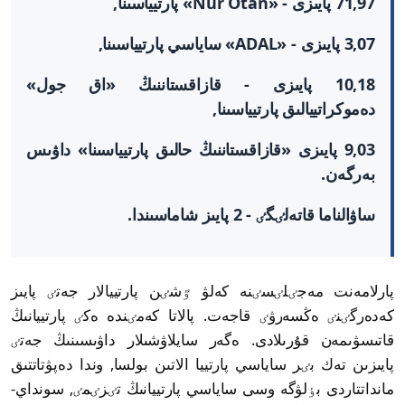
71,97 پايىزى - «Nur Otan» پارتيياسىنا,
3,07 پايىزى - «ADAL» ساياسي پارتيياسىنا,
10,18 پايىزى - قازاقستاننىڭ «اق جول»
دەموكراتييالىق پارتيياسىنا,
9,03 پايىزى «قازاقستاننىڭ حالىق پارتيياسىنا» داۋىس
بەرگەن.
ساۋالناما قاتەلٸگٸ - 2 پايىز شاماسىندا.
پارلامەنت مەجٸلٸسٸنە كەلۋ ٷشٸن پارتييالار
جەتٸ پايىز
كەدەرگٸنٸ ەڭسەرۋٸ قاجەت
. پالاتا كەمٸندە ەكٸ پارتييانىڭ
قاتىسۋىمەن قۇرىلادى. ەگەر سايلاۋشىلار داۋىسىنىڭ جەتٸ
پايىزىن تەك بٸر ساياسي پارتييا الاتىن بولسا, وندا دەپۋتاتتىق
مانداتتاردى بٶلۋگە وسى ساياسي پارتييانىڭ تٸزٸمٸ, سونداي-