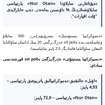
دەپۋتاتتارىن سايلاۋدا «Nur Otan» پارتيياسى
سايلاۋشىلاردىڭ % داۋىسىن يەلەندٸ, دەپ حابارلايدى
"ۇلت اقپارات".
«دەموكراتييا ينستۋتىنىڭ» ينتەرۆيۋەرلەرٸ 500 سايلاۋ
ۋچاسكەسٸندە ەxit poll جٷرگٸزگەن. 20 مىڭ ادامنان ساۋالناما
الىنعان. ساۋالناما قاتەلٸگٸ 2,5 پايىز شاماسىندا.
«دەموكراتييا ينستيتۋتى» جٷرگٸزگەن ەxit poll قورىتىندىسى
مىناداي:
«اۋىل» حالىقتىق-دەموكراتييالىق پاتريوتتىق پارتيياسى –
4,93 پايىز;
«Nur Otan» پارتيياسى – 72,0 پايىز;