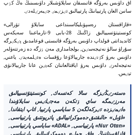
اق داۋىس بەرۋگە قاتىسقان سايلاۋشىلار داۋىسىنىڭ ەڭ كٶپ
سانىن العان پارتييانىڭ پارتييالىق تٸزٸمٸ جٸبەرٸلەدٸ.
«قازاقستان رەسپۋبليكاسىنداعى سايلاۋ تۋرالى»
كونستيتۋتسييالىق زاڭنىڭ 28-بابى 9-تارماعىنا سەيكەس
كانديداتتى قولداپ داۋىس بەرۋگە قاتىستى قوعامدىق پٸكٸرگە
سۇراۋ سالۋ نەتيجەسٸن, بولجامدارى مەن ٶزگە دە زەرتتەۋلەر
داۋىس بەرۋ كٷنٸندە جارييالاۋعا رۇقسات ەتٸلمەيدٸ. ياعني,
نەتيجەلەرٸ داۋىس بەرۋ اياقتالعاننان كەيٸن عانا جارييالانۋى
تيٸس.
ەستەرٸڭٸزگە سالا كەتسەك, كونستيتۋتسييالىق
مەرزٸمگە ساي ٶتكەن مەجٸلٸس سايلاۋىندا
ەلٸمٸزدە تٸركەلگەن 5 ساياسي پارتييا, اتاپ ايتقاندا,
«اۋىل» حالىقتىق-دەموكراتييالىق پاتريوتتىق پارتيياسى,
«Nur Otan» پارتيياسى, «ADAL» ساياسي پارتيياسى,
قازاقستاننىڭ «اق جول» دەموكراتييالىق پارتيياسى,