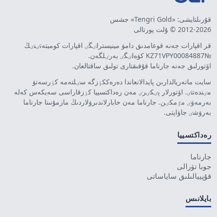
قۇرىلتايشى: «Tengri Gold» جشس
2012-2026 © ۇلت پورتالى
قر اقپارات جەنە قوعامدىق دامۋ مينيسترلٸگٸ اقپارات كوميتەتٸنٸڭ
№KZ71VPY00084887 كۋەلٸگٸ بەرٸلگەن.
اۆتورلىق جەنە جارناما قۇقىقتارى تولىق ساقتالعان.
سايت ماتەريالدارىن پايدالانعاندا دەرەككٶزگە سٸلتەمە كٶرسەتۋ
مٸندەتتٸ. اۆتورلار پٸكٸرٸ مەن رەداكتسييا كٶزقاراسى سەيكەس كەلە
بەرمەۋٸ مٷمكٸن. جارناما مەن حابارلاندىرۋلاردىڭ مازمۇنىنا جارناما
بەرۋشٸ جاۋاپتى.
رەداكتسييا
جارناما
جوبا تۋرالى
قۇپييالىلىق ساياساتى
بايلانىس