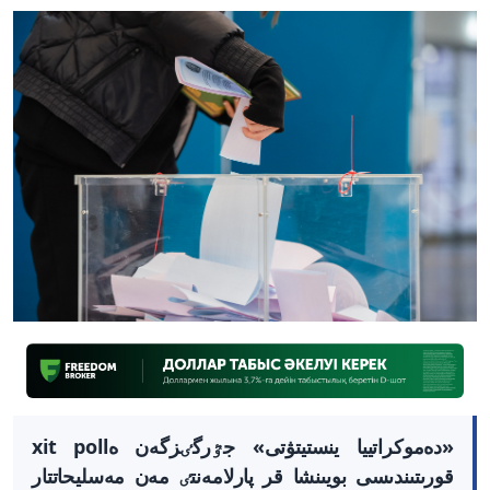
«دەموكراتييا ينستيتۋتى» جٷرگٸزگەن ەxit poll
قورىتىندىسى بويىنشا قر پارلامەنتٸ مەن مەسليحاتتار