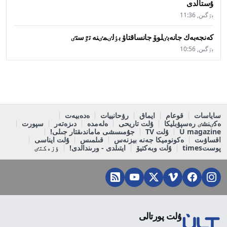
ۇستالدى
بٷگىن, 11:36
كەنجەبەك جانەبٸلوۆ جانساقتاۋ بٶلٸمٸنە تٷستٸ
بٷگىن, 10:56
ساياسات
قوعام
ايماق
رۋحانييات
ەدەبيەت
ەكٸنشٸ رەسپۋبليكا
ۇلت تاريحى
ەلەمدە
دىزەتەر
سپورت
U magazine
ۇلت TV
جۇمىسشى ماماندىقتار جىلى!
اقساۋىت
ەكونوميكا جەنە بيزنەس
قىلمىس
ۇلت ايناسى
پوستtimes
ۇلت وبەكتيۆ
ايتىلدى - ورىندالدى!
ٶزەكتٸ
ۇلت پورتالى