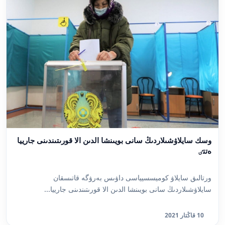
وسك سايلاۋشىلاردىڭ سانى بويىنشا الدىن الا قورىتىندىنى جارييا
ەتتٸ
ورتالىق سايلاۋ كوميسسيياسى داۋىس بەرۋگە قاتىسقان
سايلاۋشىلاردىڭ سانى بويىنشا الدىن الا قورىتىندىنى جارييا...
10 قاڭتار 2021