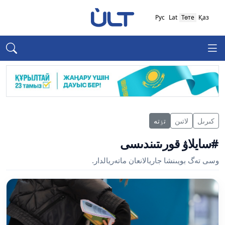
Рус
Lat
Төте
Қаз
كىرىل
لاتىن
تٶتە
#سايلاۋ قورىتىندىسى
وسى تەگ بويىنشا جاريالانعان ماتەريالدار.