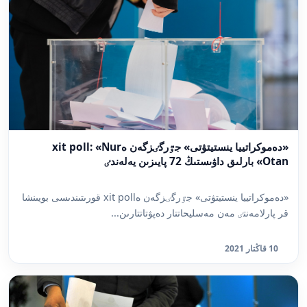
«دەموكراتييا ينستيتۋتى» جٷرگٸزگەن ەxit poll: «Nur
Otan» بارلىق داۋىستىڭ 72 پايىزىن يەلەندٸ
«دەموكراتييا ينستيتۋتى» جٷرگٸزگەن ەxit poll قورىتىندىسى بويىنشا
قر پارلامەنتٸ مەن مەسليحاتتار دەپۋتاتتارىن...
10 قاڭتار 2021