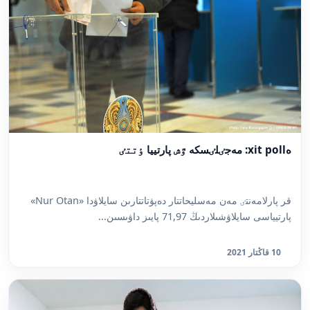
ەxit poll: مەجٸلٸسكە ٷش پارتييا ٶتتٸ
قر پارلامەنتٸ مەن مەسليحاتتار دەپۋتاتتارىن سايلاۋدا «Nur Otan»
پارتيياسى سايلاۋشىلاردىڭ 71,97 پايىز داۋىسىن...
10 قاڭتار 2021