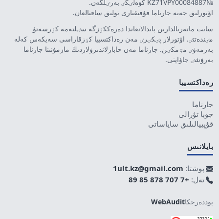
№KZ71VPY00084887 كۋەلٸگٸ بەرٸلگەن.
اۆتورلىق جەنە جارناما قۇقىقتارى تولىق ساقتالعان.
سايت ماتەريالدارىن پايدالانعاندا دەرەككٶزگە سٸلتەمە كٶرسەتۋ
مٸندەتتٸ. اۆتورلار پٸكٸرٸ مەن رەداكتسييا كٶزقاراسى سەيكەس كەلە
بەرمەۋٸ مٷمكٸن. جارناما مەن حابارلاندىرۋلاردىڭ مازمۇنىنا جارناما
بەرۋشٸ جاۋاپتى.
رەداكتسييا
جارناما
جوبا تۋرالى
قۇپييالىلىق ساياساتى
بايلانىس
پوشتا:
1ult.kz@gmail.com
تەل:
+7 707 878 85 89
پوددەرجكا
WebAudit