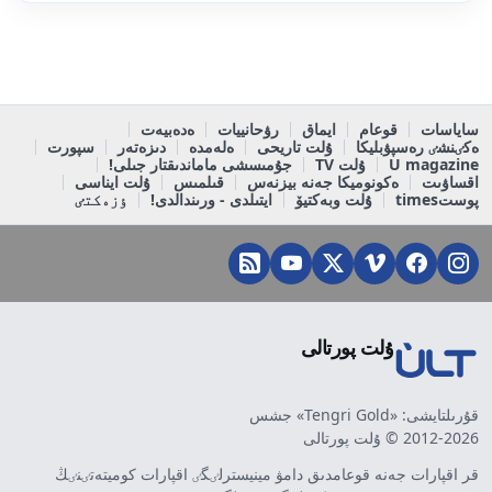
ساياسات
قوعام
ايماق
رۋحانييات
ەدەبيەت
ەكٸنشٸ رەسپۋبليكا
ۇلت تاريحى
ەلەمدە
دىزەتەر
سپورت
U magazine
ۇلت TV
جۇمىسشى ماماندىقتار جىلى!
اقساۋىت
ەكونوميكا جەنە بيزنەس
قىلمىس
ۇلت ايناسى
پوستtimes
ۇلت وبەكتيۆ
ايتىلدى - ورىندالدى!
ٶزەكتٸ
ۇلت پورتالى
قۇرىلتايشى: «Tengri Gold» جشس
2012-2026 © ۇلت پورتالى
قر اقپارات جەنە قوعامدىق دامۋ مينيسترلٸگٸ اقپارات كوميتەتٸنٸڭ