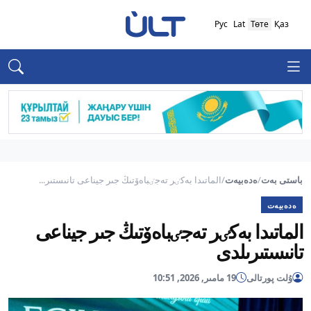
Рус
Lat
Төте
Қаз
باستى بەت
/
ەدەبيەت
/
الماتىدا بەكٸر تەجٸباەۆتىڭ جىر جيناعى تانىستىر...
ەدەبيەت
الماتىدا بەكٸر تەجٸباەۆتىڭ جىر جيناعى
تانىستىرىلدى
ۇلت پورتالى
19 مامىر, 2026, 10:51