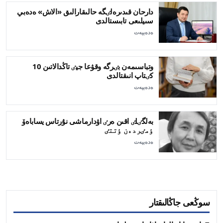
دارحان قىدىرەلٸگە حالىقارالىق «الاش» ەدەبي
سىيلىعى تابىستالدى
ەدەبيەت
وتباسىمەن بٸرگە وقۋعا جيٸ تاڭدالاتىن 10
كٸتاپ انىقتالدى
ەدەبيەت
بەلگٸلٸ اقىن ەرٸ اۋدارماشى نۇرتاس يساباەۆ
ٶمٸردەن ٶتتٸ
ەدەبيەت
سوڭعى جاڭالىقتار