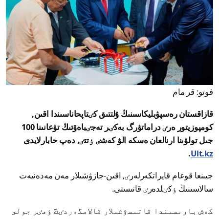
فوتو: قر مام
قازاقستان رەسپۋبليكاسىنىڭ ۇلتتىق كٸتاپحاناسىندا اقىن,
كومپوزيتور ەرٸ دراماتۋرگ بەكٸر تەجٸباەۆتىڭ تۋعانىنا 100
جىل تولۋىنا ارنالعان ەسكە الۋ كەشٸ ٶتتٸ, دەپ حابارلايدى
.
Ult.kz
جيىنعا قوعام قايراتكەرلەرٸ, اقىن-جازۋشىلار مەن مەدەنيەت
سالاسىنىڭ ٶكٸلدەرٸ قاتىستى.
كەش بارىسىندا قاتىسۋشىلار قالامگەردٸڭ ٶمٸر جولى