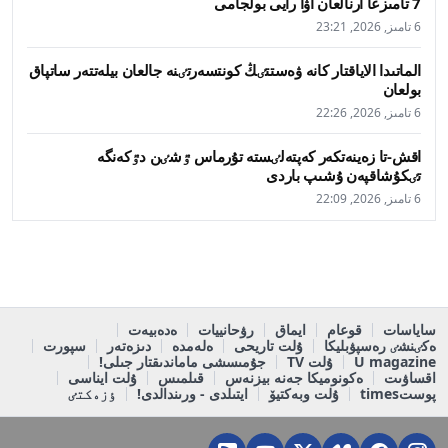
7 تامىزعا ارنالعان اۋا رايى بولجامى
6 تامىز, 2026, 23:21
الماتىدا الاياقتار كانە ۋەستتٸڭ كونتسەرتٸنە جالعان بيلەتتەر ساتپاق
بولعان
6 تامىز, 2026, 22:26
اقش-تا زەينەتكەر كەپتەلٸستە تۇرماس ٷشٸن دٷكەنگە
تٸكۇشاقپەن ۇشىپ باردى
6 تامىز, 2026, 22:09
ساياسات
قوعام
ايماق
رۋحانييات
ەدەبيەت
ەكٸنشٸ رەسپۋبليكا
ۇلت تاريحى
ەلەمدە
دىزەتەر
سپورت
U magazine
ۇلت TV
جۇمىسشى ماماندىقتار جىلى!
اقساۋىت
ەكونوميكا جەنە بيزنەس
قىلمىس
ۇلت ايناسى
پوستtimes
ۇلت وبەكتيۆ
ايتىلدى - ورىندالدى!
ٶزەكتٸ