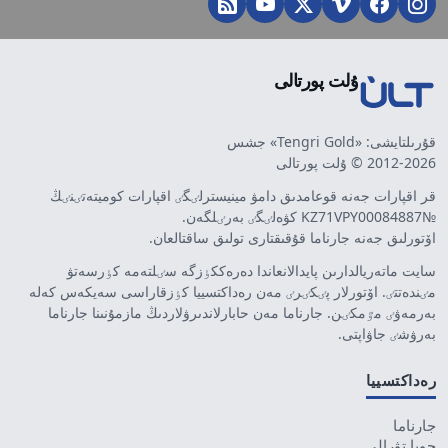
ۇلت پورتالى
قۇرىلتايشى: «Tengri Gold» جشس
2012-2026 © ۇلت پورتالى
قر اقپارات جەنە قوعامدىق دامۋ مينيسترلٸگٸ اقپارات كوميتەتٸنٸڭ
№KZ71VPY00084887 كۋەلٸگٸ بەرٸلگەن.
اۆتورلىق جەنە جارناما قۇقىقتارى تولىق ساقتالعان.
سايت ماتەريالدارىن پايدالانعاندا دەرەككٶزگە سٸلتەمە كٶرسەتۋ
مٸندەتتٸ. اۆتورلار پٸكٸرٸ مەن رەداكتسييا كٶزقاراسى سەيكەس كەلە
بەرمەۋٸ مٷمكٸن. جارناما مەن حابارلاندىرۋلاردىڭ مازمۇنىنا جارناما
بەرۋشٸ جاۋاپتى.
رەداكتسييا
جارناما
جوبا تۋرالى