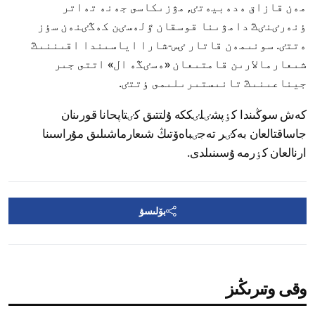
مەن قازاق ەدەبيەتٸ, مۋزىكاسى جەنە تەاتر
ٶنەرٸنٸڭ دامۋىنا قوسقان ٷلەسٸن كەڭٸنەن سٶز
ەتتٸ. سونىمەن قاتار ٸس-شارا اياسىندا اقىننىڭ
شىعارمالارىن قامتىعان «ەسٸڭە ال» اتتى جىر
جيناعىنىڭ تانىستىرىلىمى ٶتتٸ.
كەش سوڭىندا كٶپشٸلٸككە ۇلتتىق كٸتاپحانا قورىنان
جاساقتالعان بەكٸر تەجٸباەۆتىڭ شىعارماشىلىق مۇراسىنا
ارنالعان كٶرمە ۇسىنىلدى.
بۆلىسۋ
وقى وتىرىڭىز