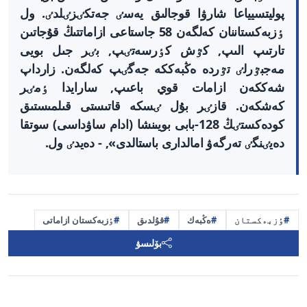
پوليتسيياعا شارۋا قوجالىق يەسٸ جەتكٸزٸلدٸ. ول
ٶزبەكستاننان كەلگەن 58 جاستاعى ازاماتتىڭ قۇجاتىن
تارتىپ الىپ, كٷش كٶرسەتٸپ, بٸر جىل بويى
مەجبٷرلٸ تٷردە ەڭبەككە جەگٸپ كەلگەن. زارداپ
شەككەن ازامات قوي باعىپ, سارايدا ٶمٸر
كەشكەن. قازٸر بۇل ٸسكە قاتىستى قىلمىستىق
كودەكستٸڭ 128-بابى بويىنشا (ادام ساۋداسى) سوتقا
دەيٸنگٸ تەرگەۋ امالدارى باستالدى», - دەيدٸ ول.
ٶزبەكستان
ەڭبەك
قۇلدىق
ٶزبەكستان ازاماتى
بۆلىسۋ