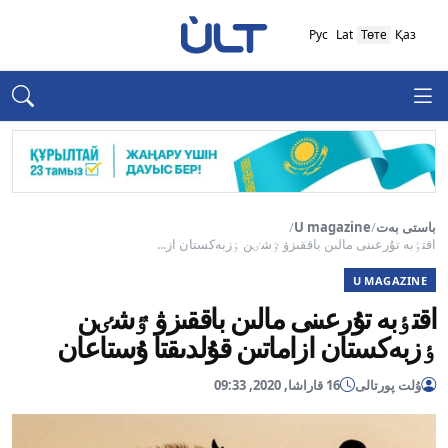
Рус
Lat
Төте
Қаз
باستى بەت
/
U magazine
/
اقتٶبە تۇرعىنى مالىن باققىزۋ ٷشٸن ٶزبەكستان از...
U MAGAZINE
اقتٶبە تۇرعىنى مالىن باققىزۋ ٷشٸن
ٶزبەكستان ازاماتىن قۇلدىقتا ۇستاعان
ۇلت پورتالى
16 قاراشا, 2020, 09:33