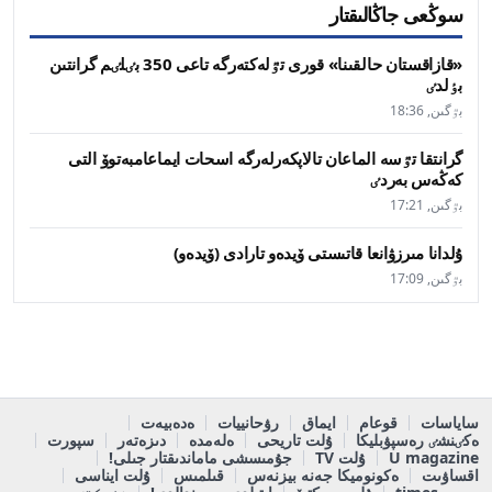
سوڭعى جاڭالىقتار
«قازاقستان حالقىنا» قورى تٷلەكتەرگە تاعى 350 بٸلٸم گرانتىن
بٶلدٸ
بٷگىن, 18:36
گرانتقا تٷسە الماعان تالاپكەرلەرگە اسحات ايماعامبەتوۆ التى
كەڭەس بەردٸ
بٷگىن, 17:21
ۇلدانا مىرزۋانعا قاتىستى ۆيدەو تارادى (ۆيدەو)
بٷگىن, 17:09
ساياسات
قوعام
ايماق
رۋحانييات
ەدەبيەت
ەكٸنشٸ رەسپۋبليكا
ۇلت تاريحى
ەلەمدە
دىزەتەر
سپورت
U magazine
ۇلت TV
جۇمىسشى ماماندىقتار جىلى!
اقساۋىت
ەكونوميكا جەنە بيزنەس
قىلمىس
ۇلت ايناسى