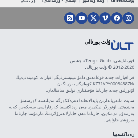
پوستtimes
ۇلت وبەكتيۆ
ايتىلدى - ورىندالدى!
ٶزەكتٸ
ۇلت پورتالى
قۇرىلتايشى: «Tengri Gold» جشس
2012-2026 © ۇلت پورتالى
قر اقپارات جەنە قوعامدىق دامۋ مينيسترلٸگٸ اقپارات كوميتەتٸنٸڭ
№KZ71VPY00084887 كۋەلٸگٸ بەرٸلگەن.
اۆتورلىق جەنە جارناما قۇقىقتارى تولىق ساقتالعان.
سايت ماتەريالدارىن پايدالانعاندا دەرەككٶزگە سٸلتەمە كٶرسەتۋ
مٸندەتتٸ. اۆتورلار پٸكٸرٸ مەن رەداكتسييا كٶزقاراسى سەيكەس كەلە
بەرمەۋٸ مٷمكٸن. جارناما مەن حابارلاندىرۋلاردىڭ مازمۇنىنا جارناما
بەرۋشٸ جاۋاپتى.
رەداكتسييا