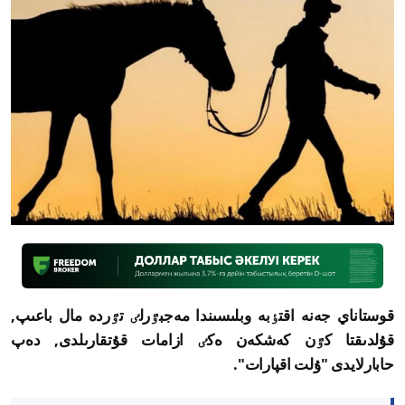
قوستاناي جەنە اقتٶبە وبلىسىندا مەجبٷرلٸ تٷردە مال باعىپ,
قۇلدىقتا كٷن كەشكەن ەكٸ ازامات قۇتقارىلدى, دەپ
حابارلايدى "ۇلت اقپارات".