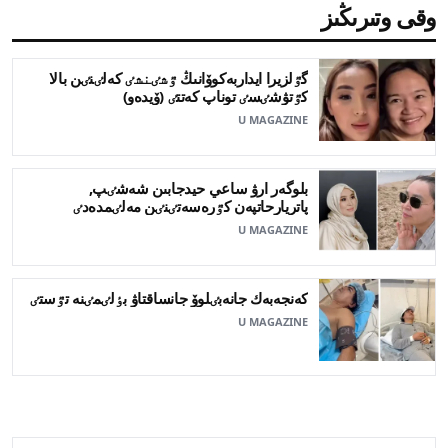
وقى وتىرىڭىز
گٷلزيرا ايداربەكوۆانىڭ ٷشٸنشٸ كەلٸنٸن بالا
كٷتۋشٸسٸ توناپ كەتتٸ (ۆيدەو)
U MAGAZINE
بلوگەر ارۋ ساعي حيدجابىن شەشٸپ,
پاتريارحاتپەن كٷرەسەتٸنٸن مەلٸمدەدٸ
U MAGAZINE
كەنجەبەك جانەبٸلوۆ جانساقتاۋ بٶلٸمٸنە تٷستٸ
U MAGAZINE