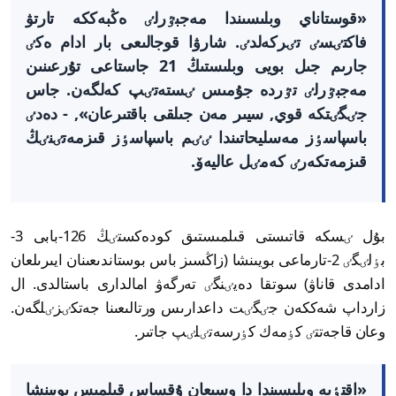
«قوستاناي وبلىسىندا مەجبٷرلٸ ەڭبەككە تارتۋ
فاكتٸسٸ تٸركەلدٸ. شارۋا قوجالىعى بار ادام ەكٸ
جارىم جىل بويى وبلىستىڭ 21 جاستاعى تۇرعىنىن
مەجبٷرلٸ تٷردە جۇمىس ٸستەتٸپ كەلگەن. جاس
جٸگٸتكە قوي, سيىر مەن جىلقى باقتىرعان», - دەدٸ
باسپاسٶز مەسليحاتىندا ٸٸم باسپاسٶز قىزمەتٸنٸڭ
قىزمەتكەرٸ كەمٸل عاليەۆ.
بۇل ٸسكە قاتىستى قىلمىستىق كودەكستٸڭ 126-بابى 3-
بٶلٸگٸ 2-تارماعى بويىنشا (زاڭسىز باس بوستاندىعىنان ايىرىلعان
ادامدى قاناۋ) سوتقا دەيٸنگٸ تەرگەۋ امالدارى باستالدى. ال
زارداپ شەككەن جٸگٸت داعدارىس ورتالىعىنا جەتكٸزٸلگەن.
وعان قاجەتتٸ كٶمەك كٶرسەتٸلٸپ جاتىر.
«اقتٶبە وبلىسىندا دا وسىعان ۇقساس قىلمىس بويىنشا