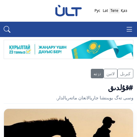
Рус
Lat
Төте
Қаз
كىرىل
لاتىن
تٶتە
#قۇلدىق
وسى تەگ بويىنشا جاريالانعان ماتەريالدار.