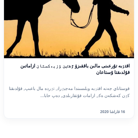
اقتٶبە تۇرعىنى مالىن باققىزۋ ٷشٸن ٶزبەكستان ازاماتىن
قۇلدىقتا ۇستاعان
قوستاناي جەنە اقتٶبە وبلىسىندا مەجبٷرلٸ تٷردە مال باعىپ, قۇلدىقتا
كٷن كەشكەن ەكٸ ازامات قۇتقارىلدى, دەپ حابا...
16 قاراشا 2020