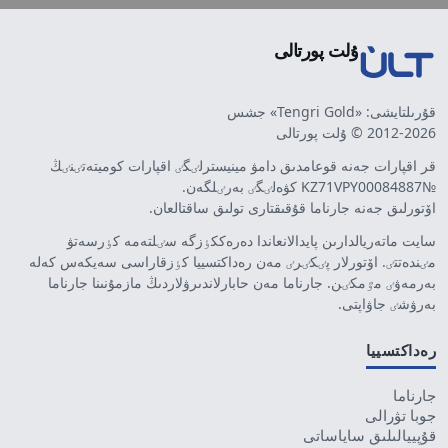
ۇلت پورتالى
قۇرىلتايشى: «Tengri Gold» جشس
2012-2026 © ۇلت پورتالى
قر اقپارات جەنە قوعامدىق دامۋ مينيسترلٸگٸ اقپارات كوميتەتٸنٸڭ
№KZ71VPY00084887 كۋەلٸگٸ بەرٸلگەن.
اۆتورلىق جەنە جارناما قۇقىقتارى تولىق ساقتالعان.
سايت ماتەريالدارىن پايدالانعاندا دەرەككٶزگە سٸلتەمە كٶرسەتۋ
مٸندەتتٸ. اۆتورلار پٸكٸرٸ مەن رەداكتسييا كٶزقاراسى سەيكەس كەلە
بەرمەۋٸ مٷمكٸن. جارناما مەن حابارلاندىرۋلاردىڭ مازمۇنىنا جارناما
بەرۋشٸ جاۋاپتى.
رەداكتسييا
جارناما
جوبا تۋرالى
قۇپييالىلىق ساياساتى