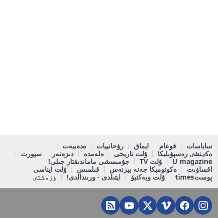
ساياسات
قوعام
ايماق
رۋحانييات
ەدەبيەت
ەكٸنشٸ رەسپۋبليكا
ۇلت تاريحى
ەلەمدە
دىزەتەر
سپورت
U magazine
ۇلت TV
جۇمىسشى ماماندىقتار جىلى!
اقساۋىت
ەكونوميكا جەنە بيزنەس
قىلمىس
ۇلت ايناسى
پوستtimes
ۇلت وبەكتيۆ
ايتىلدى - ورىندالدى!
ٶزەكتٸ