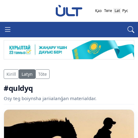
Қаз
Төте
Lat
Рус
Kirill
Latyn
Tóte
#quldyq
Osy teg boiynsha jariialanǵan materialdar.