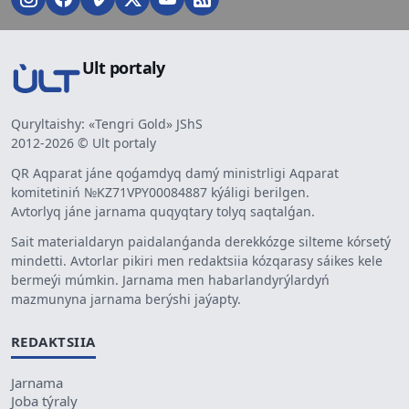
Ult portaly
Quryltaishy: «Tengri Gold» JShS
2012-2026 © Ult portaly
QR Aqparat jáne qoǵamdyq damý ministrligi Aqparat
komitetiniń №KZ71VPY00084887 kýáligi berilgen.
Avtorlyq jáne jarnama quqyqtary tolyq saqtalǵan.
Sait materialdaryn paidalanǵanda derekkózge silteme kórsetý
mindetti. Avtorlar pikiri men redaktsiia kózqarasy sáikes kele
bermeýi múmkin. Jarnama men habarlandyrýlardyń
mazmunyna jarnama berýshi jaýapty.
REDAKTSIIA
Jarnama
Joba týraly