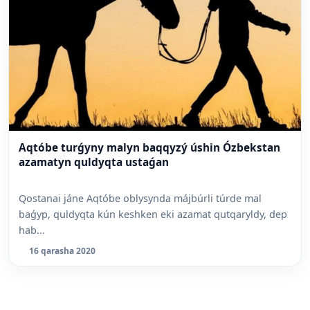
Aqtóbe turǵyny malyn baqqyzý úshin Ózbekstan
azamatyn quldyqta ustaǵan
Qostanai jáne Aqtóbe oblysynda májbúrli túrde mal
baǵyp, quldyqta kún keshken eki azamat qutqaryldy, dep
hab...
16 qarasha 2020