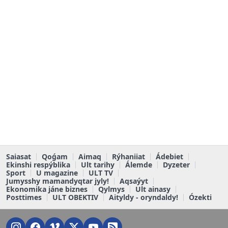
Saiasat
Qoǵam
Aimaq
Rýhaniiat
Ádebiet
Ekinshi respýblika
Ult tarihy
Álemde
Dyzeter
Sport
U magazine
ULT TV
Jumysshy mamandyqtar jyly!
Aqsaýyt
Ekonomika jáne biznes
Qylmys
Ult ainasy
Posttimes
ULT OBEKTIV
Aityldy - oryndaldy!
Ózekti