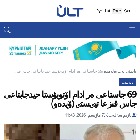
Рус
Lat
Төте
Қаз
باستى بەت
/
ەلەمدە
/
69 جاستاعى ەر ادام اۆتوبۋستا حيدجابتاعى جاس قى...
ەلەمدە
69 جاستاعى ەر ادام اۆتوبۋستا حيدجابتاعى
جاس قىزعا تيٸستٸ (ۆيدەو)
نازىم ەدٸلەت
7 ماۋسىم, 2026, 11:43