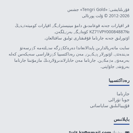
قۇرىلتايشى: «Tengri Gold» جشس
2012-2026 © ۇلت پورتالى
قر اقپارات جەنە قوعامدىق دامۋ مينيسترلٸگٸ اقپارات كوميتەتٸنٸڭ
№KZ71VPY00084887 كۋەلٸگٸ بەرٸلگەن.
اۆتورلىق جەنە جارناما قۇقىقتارى تولىق ساقتالعان.
سايت ماتەريالدارىن پايدالانعاندا دەرەككٶزگە سٸلتەمە كٶرسەتۋ
مٸندەتتٸ. اۆتورلار پٸكٸرٸ مەن رەداكتسييا كٶزقاراسى سەيكەس كەلە
بەرمەۋٸ مٷمكٸن. جارناما مەن حابارلاندىرۋلاردىڭ مازمۇنىنا جارناما
بەرۋشٸ جاۋاپتى.
رەداكتسييا
جارناما
جوبا تۋرالى
قۇپييالىلىق ساياساتى
بايلانىس
پوشتا:
1ult.kz@gmail.com