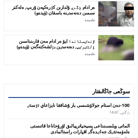
ەر ادام ٶگەي ۇلدارىن كٷرەكپەن ۇرىپ, ەلەكتر
سىمىن دەنەسٸنە باسقان (ۆيدەو)
ەلەمدە
ٷندٸستاندا ايۋ ەر ادام مەن قارىنداسىن
ٶلتٸرٸپ, دەنەسٸن بٶلشەكتەگەن (ۆيدەو)
ەلەمدە
سوڭعى جاڭالىقتار
100-دەن استام جولاۋشىسى بار ۇشاققا نايزاعاي تٷستٸ
بٷگىن, 14:41
الماتى وبلىسىنداعى پسيحياترييالىق اۋرۋحاناعا قاتىستى
ەلەۋمەتتٸك جەلٸدەگٸ اقپارات راستالمادى