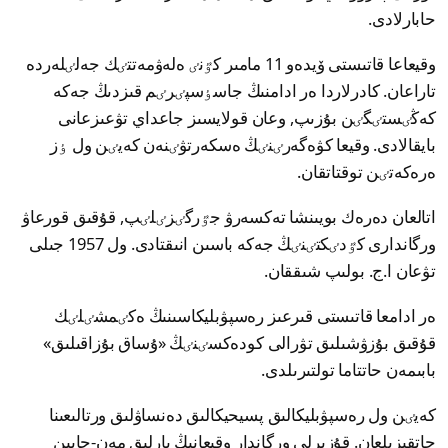
حابارلادى.
وقيعاعا قاتىستى ۆيدەو 11 مامىر كٷنٸ ەلەۋمەتتٸك جەلٸلەردە
تاراعان. كادرلاردا ەر ادامنىڭ جاسٶسپٸرٸم قىزدىڭ جەكە
كەڭٸستٸگٸن بۇزىپ, وعان قولايسىز جاعداي تۋعىزعانى
بايقالادى. وقيعا كۋەگەرٸنٸڭ ەسكەرتۋٸنەن كەيٸن ول ٶز
ەرەكەتٸن توقتاتقان.
اتالعان دەرەك بويىنشا تەكسەرۋ جٷرگٸزٸلٸپ, قۇقىق قورعاۋ
ورگاندارى كٷدٸكتٸنٸڭ جەكە باسىن انىقتادى. ول 1957 جىلى
تۋعان ا.ج. بولىپ شىققان.
ەر ادامعا قاتىستى قىرعىز رەسپۋبليكاسىنىڭ ەكٸمشٸلٸك
قۇقىق بۇزۋشىلىق تۋرالى كودەكسٸنٸڭ «ۇساق بۇزاقىلىق»
بابىمەن حاتتاما تولتىرىلدى.
كەيٸن ول رەسپۋبليكالىق پسيحيكالىق دەنساۋلىق ورتالىعىنا
جاتقىزىلعان. قۇزىرلى ورگاندار وقيعانىڭ بارلىق مەن-جايىن