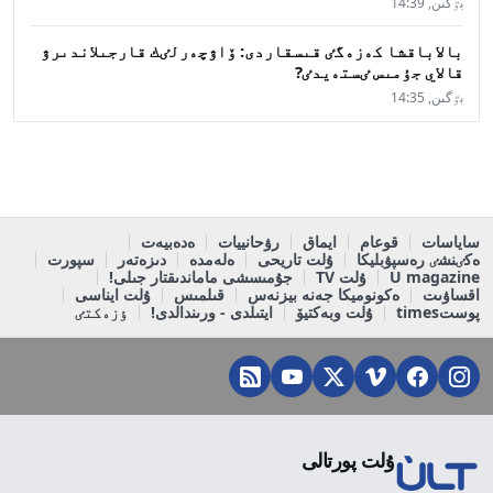
بٷگىن, 14:39
بالاباقشا كەزەگٸ قىسقاردى: ۆاۋچەرلٸك قارجىلاندىرۋ
قالاي جۇمىس ٸستەيدٸ?
بٷگىن, 14:35
ساياسات
قوعام
ايماق
رۋحانييات
ەدەبيەت
ەكٸنشٸ رەسپۋبليكا
ۇلت تاريحى
ەلەمدە
دىزەتەر
سپورت
U magazine
ۇلت TV
جۇمىسشى ماماندىقتار جىلى!
اقساۋىت
ەكونوميكا جەنە بيزنەس
قىلمىس
ۇلت ايناسى
پوستtimes
ۇلت وبەكتيۆ
ايتىلدى - ورىندالدى!
ٶزەكتٸ
ۇلت پورتالى