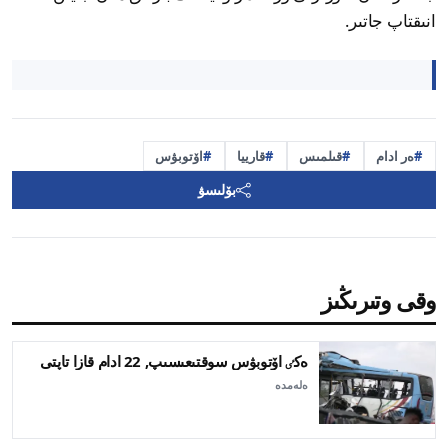
انىقتاپ جاتىر.
ەر ادام
قىلمىس
قارييا
اۆتوبۋس
بۆلىسۋ
وقى وتىرىڭىز
ەكٸ اۆتوبۋس سوقتىعىسىپ, 22 ادام قازا تاپتى
ەلەمدە