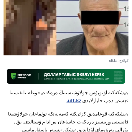
كوللاج: ult.kz
بٸشكەكتە اۆتوبۋس جولاۋشىسىنىڭ ەرەكەتٸ قوعام تالقىسىنا
تٷستٸ, دەپ حابارلايدى
ult.kz.
بٸشكەكتە قوعامدىق كٶلٸكتە كەمەلەتكە تولماعان جولاۋشىعا
قاتىستى ورىنسىز ەرەكەت جاساعان ەر ادام ۇستالدى. بۇل
تۋرالى پەرۆوماي اۋداندىق ٸشكٸ ٸستەر باسقارماسى