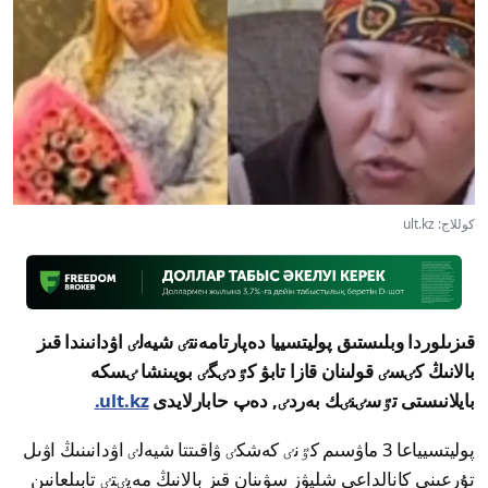
كوللاج: ult.kz
قىزىلوردا وبلىستىق پوليتسييا دەپارتامەنتٸ شيەلٸ اۋدانىندا قىز
بالانىڭ كٸسٸ قولىنان قازا تابۋ كٷدٸگٸ بويىنشا ٸسكە
بايلانىستى تٷسٸنٸك بەردٸ, دەپ حابارلايدى
ult.kz.
پوليتسيياعا 3 ماۋسىم كٷنٸ كەشكٸ ۋاقىتتا شيەلٸ اۋدانىنىڭ اۋىل
تۇرعىنى كانالداعى شليۋز سۋىنان قىز بالانىڭ مەيٸتٸ تابىلعانىن