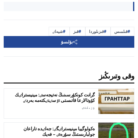
قىلمىس
قىزىلوردا
قىز
شيەلٸ
بۆلىسۋ
وقى وتىرىڭىز
گرانت كونكۋرسىنىڭ نەتيجەسٸ: مينيسترلٸك
كۆوتالارعا قاتىستى تٷسٸنٸكتەمە بەردٸ
ٶزەكتٸ
ەكولوگييا مينيسترلٸگٸ: جەلٸدە تاراعان
جولبارىستىڭ سۋرەتٸ – فەيك