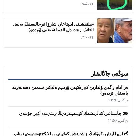
ٶزەكتٸ
جىلقىشىنى ايىپتاعان شارۋا قوجالىعىنىڭ يەسٸ
العاش رەت ەل الدىنا شىقتى (ۆيدەو)
ٶزەكتٸ
سوڭعى جاڭالىقتار
ەر ادام ٶگەي ۇلدارىن كٷرەكپەن ۇرىپ, ەلەكتر سىمىن دەنەسٸنە
باسقان (ۆيدەو)
بٷگىن, 13:20
29 جاستاعى كەلٸنشەك كونتەينەردٸڭ ٸشٸندە كٶز جۇمدى
بٷگىن, 11:57
گٷلزيرا ايداربەكوۆانىڭ ٷشٸنشٸ كەلٸنٸن بالا كٷتۋشٸسٸ توناپ