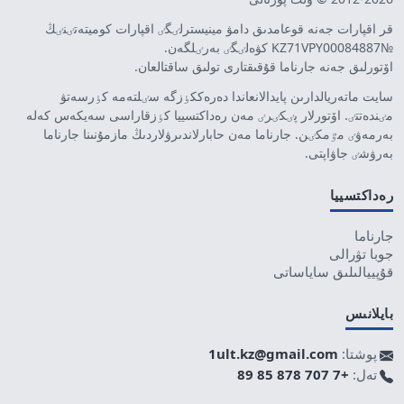
قر اقپارات جەنە قوعامدىق دامۋ مينيسترلٸگٸ اقپارات كوميتەتٸنٸڭ
№KZ71VPY00084887 كۋەلٸگٸ بەرٸلگەن.
اۆتورلىق جەنە جارناما قۇقىقتارى تولىق ساقتالعان.
سايت ماتەريالدارىن پايدالانعاندا دەرەككٶزگە سٸلتەمە كٶرسەتۋ
مٸندەتتٸ. اۆتورلار پٸكٸرٸ مەن رەداكتسييا كٶزقاراسى سەيكەس كەلە
بەرمەۋٸ مٷمكٸن. جارناما مەن حابارلاندىرۋلاردىڭ مازمۇنىنا جارناما
بەرۋشٸ جاۋاپتى.
رەداكتسييا
جارناما
جوبا تۋرالى
قۇپييالىلىق ساياساتى
بايلانىس
پوشتا:
1ult.kz@gmail.com
تەل:
+7 707 878 85 89