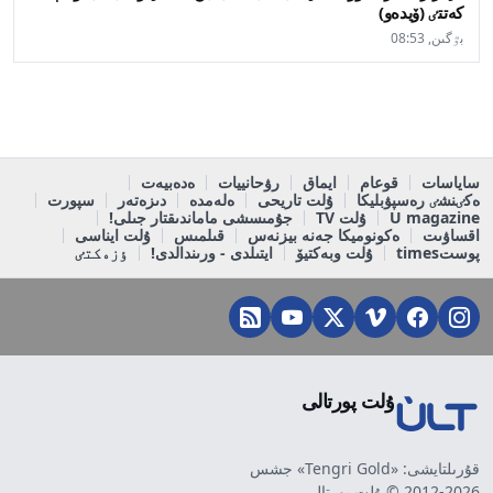
كەتتٸ (ۆيدەو)
بٷگىن, 08:53
ساياسات
قوعام
ايماق
رۋحانييات
ەدەبيەت
ەكٸنشٸ رەسپۋبليكا
ۇلت تاريحى
ەلەمدە
دىزەتەر
سپورت
U magazine
ۇلت TV
جۇمىسشى ماماندىقتار جىلى!
اقساۋىت
ەكونوميكا جەنە بيزنەس
قىلمىس
ۇلت ايناسى
پوستtimes
ۇلت وبەكتيۆ
ايتىلدى - ورىندالدى!
ٶزەكتٸ
ۇلت پورتالى
قۇرىلتايشى: «Tengri Gold» جشس
2012-2026 © ۇلت پورتالى