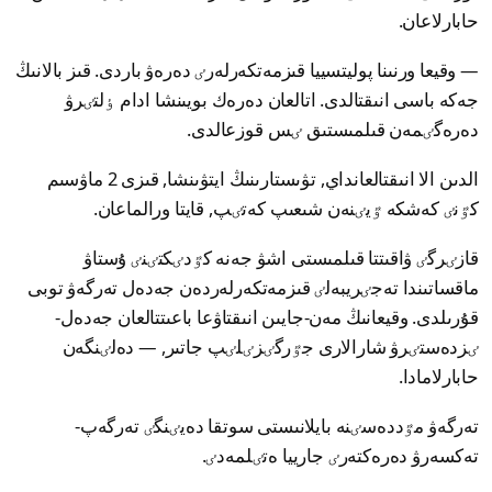
حابارلاعان.
— وقيعا ورنىنا پوليتسييا قىزمەتكەرلەرٸ دەرەۋ باردى. قىز بالانىڭ
جەكە باسى انىقتالدى. اتالعان دەرەك بويىنشا ادام ٶلتٸرۋ
دەرەگٸمەن قىلمىستىق ٸس قوزعالدى.
الدىن الا انىقتالعانداي, تۋىستارىنىڭ ايتۋىنشا, قىزى 2 ماۋسىم
كٷنٸ كەشكە ٷيٸنەن شىعىپ كەتٸپ, قايتا ورالماعان.
قازٸرگٸ ۋاقىتتا قىلمىستى اشۋ جەنە كٷدٸكتٸنٸ ۇستاۋ
ماقساتىندا تەجٸريبەلٸ قىزمەتكەرلەردەن جەدەل تەرگەۋ توبى
قۇرىلدى. وقيعانىڭ مەن-جايىن انىقتاۋعا باعىتتالعان جەدەل-
ٸزدەستٸرۋ شارالارى جٷرگٸزٸلٸپ جاتىر, — دەلٸنگەن
حابارلامادا.
تەرگەۋ مٷددەسٸنە بايلانىستى سوتقا دەيٸنگٸ تەرگەپ-
تەكسەرۋ دەرەكتەرٸ جارييا ەتٸلمەدٸ.