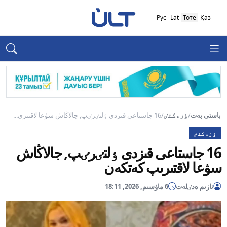
Рус
Lat
Төте
Қаз
باستى بەت
/
ٶزەكتٸ
/
16 جاستاعى قىزدى ٶلتٸرٸپ, جالاڭاش سۋعا لاقتىرى...
ٶزەكتٸ
16 جاستاعى قىزدى ٶلتٸرٸپ, جالاڭاش
سۋعا لاقتىرىپ كەتكەن
نازىم ەدٸلەت
6 ماۋسىم, 2026, 18:11