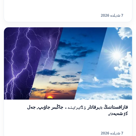
7 شٸلدە 2026
قازاقستاننىڭ بٸرقاتار ٶڭٸرٸندە جاڭبىر جاۋىپ, جەل
كٷشەيەدٸ
7 شٸلدە 2026