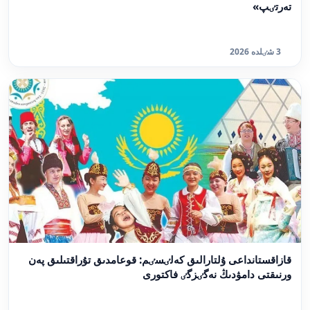
تەرتٸپ»
3 شٸلدە 2026
قازاقستانداعى ۇلتارالىق كەلٸسٸم: قوعامدىق تۇراقتىلىق پەن
ورنىقتى دامۋدىڭ نەگٸزگٸ فاكتورى