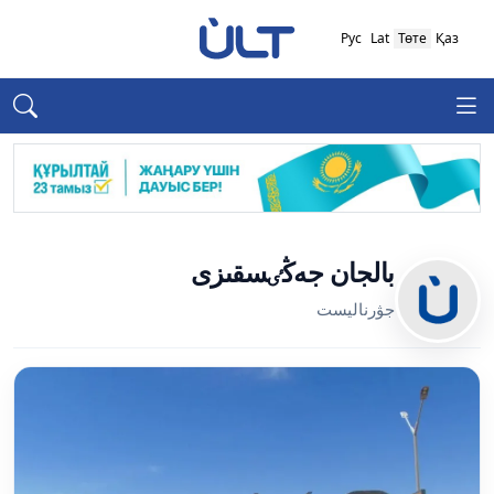
Рус
Lat
Төте
Қаз
بالجان جەڭٸسقىزى
جۋرناليست