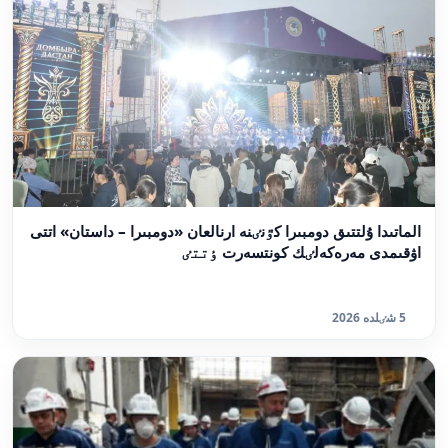
الماتىدا ۇلتتىق دومبىرا كٷنٸنە ارنالعان «دومبىرا – داستان» اتتى
اۋقىمدى مەرەكەلٸك كونتسەرت ٶتتٸ
5 شٸلدە 2026