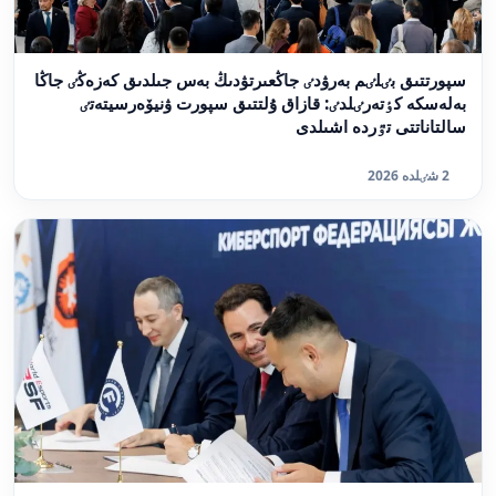
سپورتتىق بٸلٸم بەرۋدٸ جاڭعىرتۋدىڭ بەس جىلدىق كەزەڭٸ جاڭا
بەلەسكە كٶتەرٸلدٸ: قازاق ۇلتتىق سپورت ۋنيۆەرسيتەتٸ
سالتاناتتى تٷردە اشىلدى
2 شٸلدە 2026