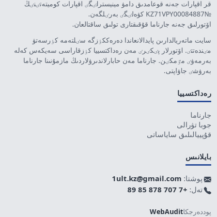
قر اقپارات جەنە قوعامدىق دامۋ مينيسترلٸگٸ اقپارات كوميتەتٸنٸڭ
№KZ71VPY00084887 كۋەلٸگٸ بەرٸلگەن.
اۆتورلىق جەنە جارناما قۇقىقتارى تولىق ساقتالعان.
سايت ماتەريالدارىن پايدالانعاندا دەرەككٶزگە سٸلتەمە كٶرسەتۋ
مٸندەتتٸ. اۆتورلار پٸكٸرٸ مەن رەداكتسييا كٶزقاراسى سەيكەس كەلە
بەرمەۋٸ مٷمكٸن. جارناما مەن حابارلاندىرۋلاردىڭ مازمۇنىنا جارناما
بەرۋشٸ جاۋاپتى.
رەداكتسييا
جارناما
جوبا تۋرالى
قۇپييالىلىق ساياساتى
بايلانىس
پوشتا:
1ult.kz@gmail.com
تەل:
+7 707 878 85 89
پوددەرجكا
WebAudit