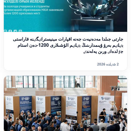
جارتى جىلدا مەدەنيەت جەنە اقپارات مينيسترلٸگٸنە قاراستى
بٸلٸم بەرۋ ۇيىمدارىنىڭ بٸلٸم الۋشىلارى 1200-دەن استام
جٷلدەلٸ ورىن يەلەندٸ
2 شٸلدە 2026