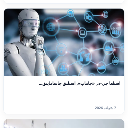
اسىلعا جي-دٸ «جاماپ», اسىلىق جاسامايىق...
7 شٸلدە 2026