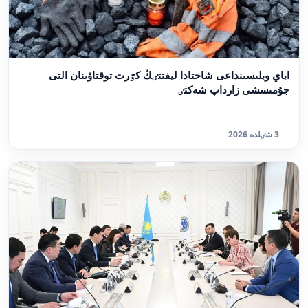
اباي وبلىسىنداعى شاحتادا ليفتتٸڭ كٷرت توقتاۋىنان التى
جۇمىسشى زارداپ شەكتٸ
3 شٸلدە 2026