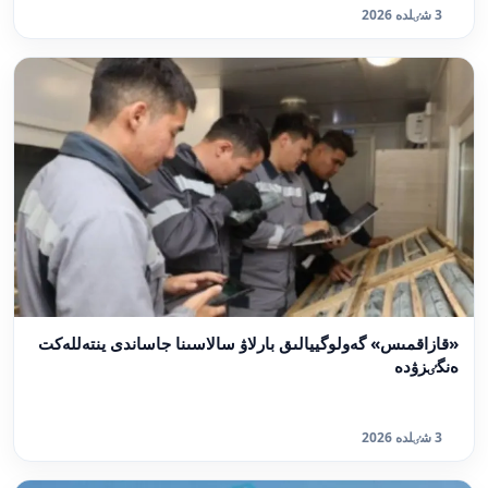
3 شٸلدە 2026
«قازاقمىس» گەولوگييالىق بارلاۋ سالاسىنا جاساندى ينتەللەكت
ەنگٸزۋدە
3 شٸلدە 2026