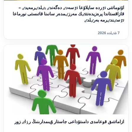
اۆتوماتتى تٷردە سايلاۋعا تٷسەدٸ دەگەندٸ بٸلدٸرمەيدٸ –
قازاقستاندا پرەزيدەنتتٸك مەرزٸمدەر سانىنا قاتىستى نورماعا
تٷسٸندٸرمە بەرٸلدٸ
7 شٸلدە 2026
ازاماتتىق قوعامدى دامىتۋداعى جاستار ۇيىمدارىنىڭ رٶلٸ زور