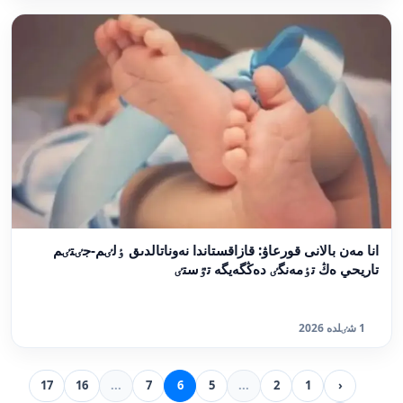
انا مەن بالانى قورعاۋ: قازاقستاندا نەوناتالدىق ٶلٸم-جٸتٸم
تاريحي ەڭ تٶمەنگٸ دەڭگەيگە تٷستٸ
1 شٸلدە 2026
17
16
...
7
6
5
...
2
1
‹