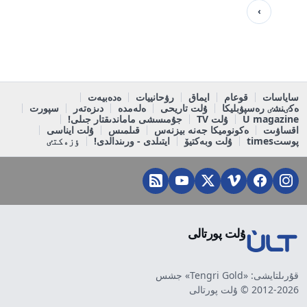
›
ساياسات
قوعام
ايماق
رۋحانييات
ەدەبيەت
ەكٸنشٸ رەسپۋبليكا
ۇلت تاريحى
ەلەمدە
دىزەتەر
سپورت
U magazine
ۇلت TV
جۇمىسشى ماماندىقتار جىلى!
اقساۋىت
ەكونوميكا جەنە بيزنەس
قىلمىس
ۇلت ايناسى
پوستtimes
ۇلت وبەكتيۆ
ايتىلدى - ورىندالدى!
ٶزەكتٸ
ۇلت پورتالى
قۇرىلتايشى: «Tengri Gold» جشس
2012-2026 © ۇلت پورتالى