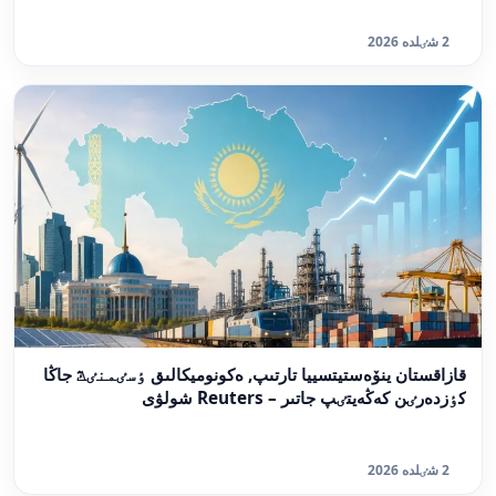
2 شٸلدە 2026
قازاقستان ينۆەستيتسييا تارتىپ, ەكونوميكالىق ٶسٸمنٸڭ جاڭا
كٶزدەرٸن كەڭەيتٸپ جاتىر – Reuters شولۋى
2 شٸلدە 2026