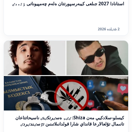
استانادا 2027 جىلعى كيبەرسپورتتان ەلەم چەمپيوناتى ٶتەدٸ
2 شٸلدە 2026
كيسلو-سلادكيي مەن Shiza: ٸٸم ەسٸرتكٸنٸ ناسيحاتتاعان
تانىمال تۇلعالارعا قانداي شارا قولدانىلاتىنىن تٷسٸندٸردٸ