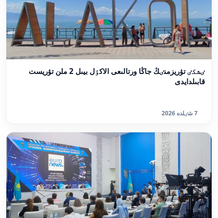
ٸشكٸ تۋريزمنٸڭ جاڭا ورتالىعى الاكٶل بيىل 2 ملن تۋريست
قابىلدايدى
7 شٸلدە 2026