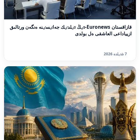
قازاقستان Euronews-تٸڭ تٸلدٸك جەلٸسٸنە ەنگەن ورتالىق
ازيياداعى العاشقى ەل بولدى
7 شٸلدە 2026