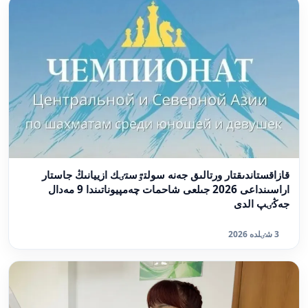
قازاقستاندىقتار ورتالىق جەنە سولتٷستٸك ازييانىڭ جاستار
اراسىنداعى 2026 جىلعى شاحمات چەمپيوناتىندا 9 مەدال
جەڭٸپ الدى
3 شٸلدە 2026