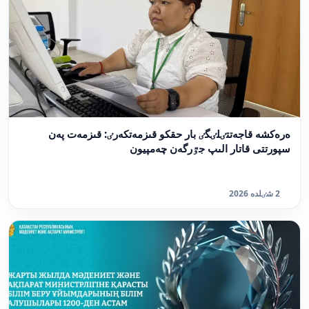
ەرەكشە قاجەتتٸلٸگٸ بار حقكو قىزمەتكەرٸ: قىزمەت پەن
سپورتتى قاتار الىپ جٷرگەن چەمپيون
2 شٸلدە 2026