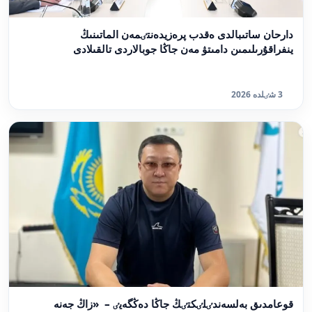
دارحان ساتىبالدى ەقدب پرەزيدەنتٸمەن الماتىنىڭ
ينفراقۇرىلىمىن دامىتۋ مەن جاڭا جوبالاردى تالقىلادى
3 شٸلدە 2026
قوعامدىق بەلسەندٸلٸكتٸڭ جاڭا دەڭگەيٸ – «زاڭ جەنە