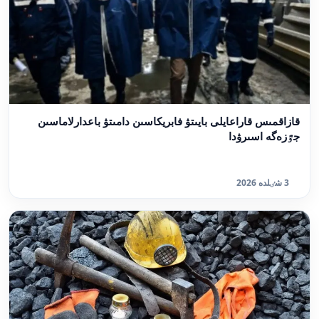
قازاقمىس قاراعايلى بايىتۋ فابريكاسىن دامىتۋ باعدارلاماسىن
جٷزەگە اسىرۋدا
3 شٸلدە 2026