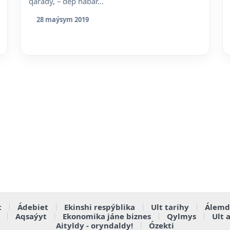
qarady, – dep habar...
28 maýsym 2019
t
Ádebiet
Ekinshi respýblika
Ult tarihy
Álemd
Aqsaýyt
Ekonomika jáne biznes
Qylmys
Ult 
Aityldy - oryndaldy!
Ózekti