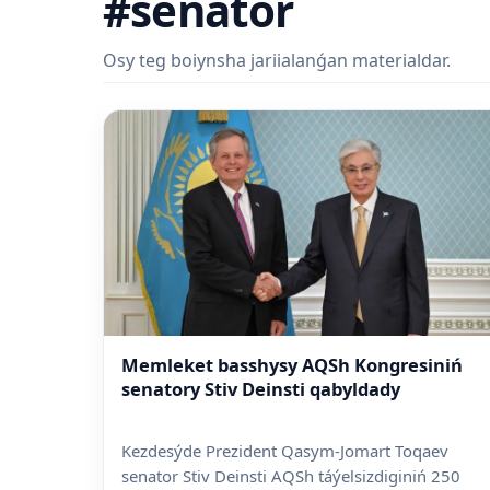
#senator
Osy teg boiynsha jariialanǵan materialdar.
Memleket basshysy AQSh Kongresiniń
senatory Stiv Deinsti qabyldady
Kezdesýde Prezident Qasym-Jomart Toqaev
senator Stiv Deinsti AQSh táýelsizdiginiń 250