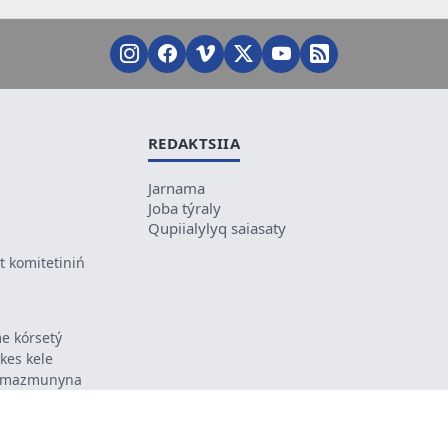
REDAKTSIIA
Jarnama
Joba týraly
Qupiialylyq saiasaty
 komitetiniń
e kórsetý
ikes kele
ń mazmunyna