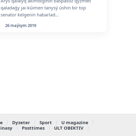
Arys qalalyq ákimdiginiń baspasóz qyzmeti
qaladaǵy jai-kúimen tanysý úshin bir top
senator kelgenin habarlad...
26 maýsym 2019
e
Dyzeter
Sport
U magazine
ainasy
Posttimes
ULT OBEKTIV