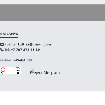
BAILANYS
Poshta:
1ult.kz@gmail.com
Tel:
+7 707 878 85 89
Podderjka
WebAudit