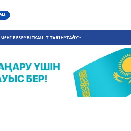
АМА
INSHI RESPÝBLIKA
ULT TARIHY
TAǴY