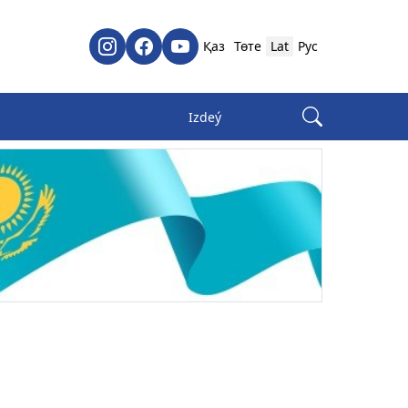
Қаз
Төте
Lat
Рус