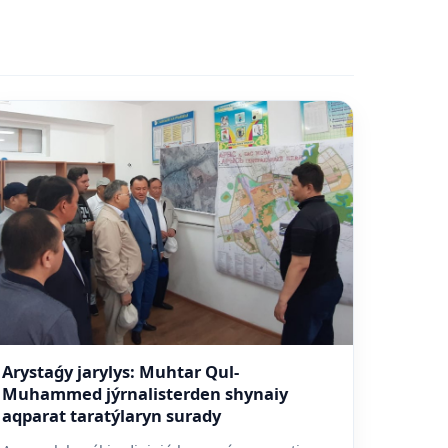
Arystaǵy jarylys: Muhtar Qul-
Muhammed jýrnalisterden shynaiy
aqparat taratýlaryn surady