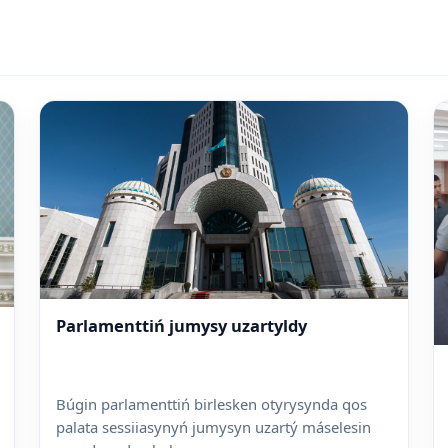
Parlamenttiń jumysy uzartyldy
Búgin parlamenttiń birlesken otyrysynda qos
palata sessiiasynyń jumysyn uzartý máselesin