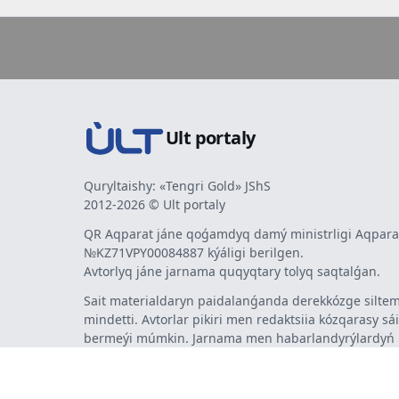
Ult portaly
Quryltaishy: «Tengri Gold» JShS
2012-2026 © Ult portaly
QR Aqparat jáne qoǵamdyq damý ministrligi Aqparat
№KZ71VPY00084887 kýáligi berilgen.
Avtorlyq jáne jarnama quqyqtary tolyq saqtalǵan.
Sait materialdaryn paidalanǵanda derekkózge siltem
mindetti. Avtorlar pikiri men redaktsiia kózqarasy sá
bermeýi múmkin. Jarnama men habarlandyrýlardy
jarnama berýshi jaýapty.