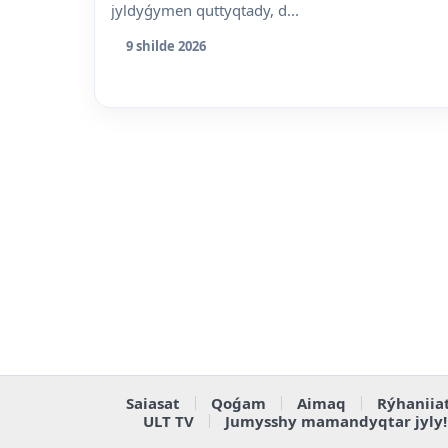
jyldyǵymen quttyqtady, d...
9 shilde 2026
Saiasat
Qoǵam
Aimaq
Rýhaniia
ULT TV
Jumysshy mamandyqtar jyly!