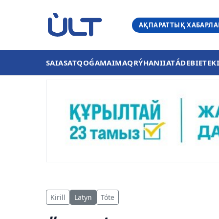
АҚПАРАТТЫҚ ХАБАРЛ
SAIASAT
QOǴAM
AIMAQ
RÝHANIIAT
ÁDEBIET
EK
Kirill
Latyn
Tóte