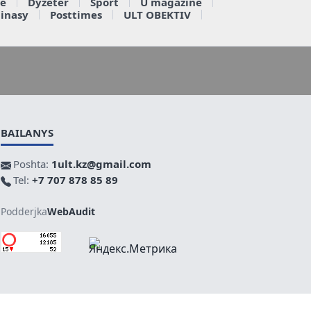
e
Dyzeter
Sport
U magazine
ainasy
Posttimes
ULT OBEKTIV
BAILANYS
Poshta:
1ult.kz@gmail.com
Tel:
+7 707 878 85 89
Podderjka
WebAudit