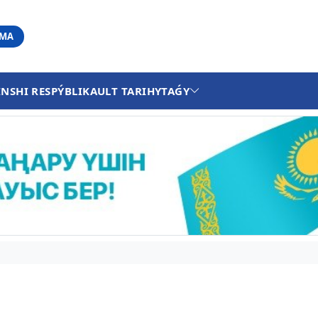
АМА
INSHI RESPÝBLIKA
ULT TARIHY
TAǴY