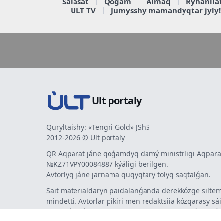
Saiasat
Qoǵam
Aimaq
Rýhaniia
ULT TV
Jumysshy mamandyqtar jyly!
Ult portaly
Quryltaishy: «Tengri Gold» JShS
2012-2026 © Ult portaly
QR Aqparat jáne qoǵamdyq damý ministrligi Aqparat
№KZ71VPY00084887 kýáligi berilgen.
Avtorlyq jáne jarnama quqyqtary tolyq saqtalǵan.
Sait materialdaryn paidalanǵanda derekkózge siltem
mindetti. Avtorlar pikiri men redaktsiia kózqarasy sá
bermeýi múmkin. Jarnama men habarlandyrýlardy