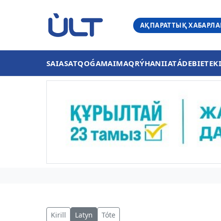
АҚПАРАТТЫҚ ХАБАРЛ
SAIASAT
QOǴAM
AIMAQ
RÝHANIIAT
ÁDEBIET
EK
Kirill
Latyn
Tóte