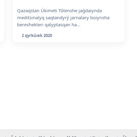
Qazaqstan Úkimeti Tótenshe jaǵdaiynda
meditsinalyq saqtandyrý jarnalary boiynsha
bereshekteri qalyptasqan ha...
2 qyrkúıek 2020