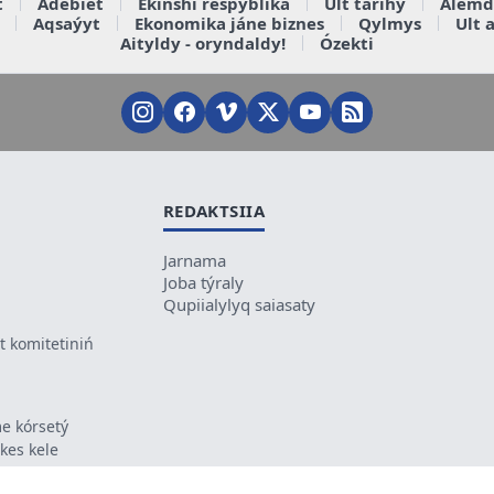
t
Ádebiet
Ekinshi respýblika
Ult tarihy
Álemd
Aqsaýyt
Ekonomika jáne biznes
Qylmys
Ult 
Aityldy - oryndaldy!
Ózekti
REDAKTSIIA
Jarnama
Joba týraly
Qupiialylyq saiasaty
 komitetiniń
e kórsetý
ikes kele
ń mazmunyna