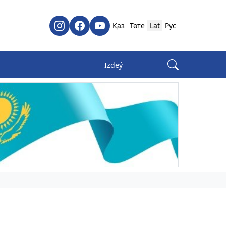
Қаз
Төте
Lat
Рус