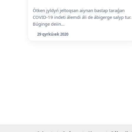
Ótken jyldyń jeltoqsan aiynan bastap taraǵan
COVID-19 indeti álemdi áli de ábigerge salyp tur.
Búginge deiin...
29 qyrkúıek 2020