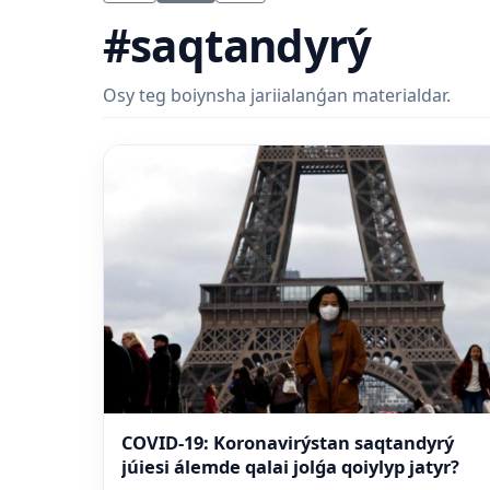
#saqtandyrý
Osy teg boiynsha jariialanǵan materialdar.
COVID-19: Koronavirýstan saqtandyrý
júiesi álemde qalai jolǵa qoiylyp jatyr?