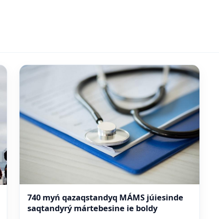
740 myń qazaqstandyq MÁMS júiesinde
saqtandyrý mártebesine ie boldy