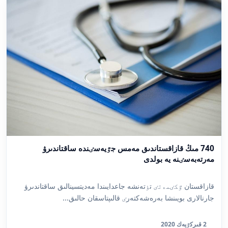
740 مىڭ قازاقستاندىق مەمس جٷيەسٸندە ساقتاندىرۋ
مەرتەبەسٸنە يە بولدى
قازاقستان ٷكٸمەتٸ تٶتەنشە جاعدايىندا مەديتسينالىق ساقتاندىرۋ
جارنالارى بويىنشا بەرەشەكتەرٸ قالىپتاسقان حالىق...
2 قىركٷيەك 2020