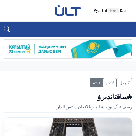
Рус
Lat
Төте
Қаз
كىرىل
لاتىن
تٶتە
#ساقتاندىرۋ
وسى تەگ بويىنشا جاريالانعان ماتەريالدار.