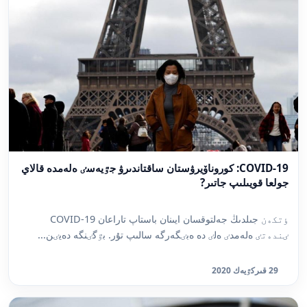
COVID-19: كوروناۆيرۋستان ساقتاندىرۋ جٷيەسٸ ەلەمدە قالاي
جولعا قويىلىپ جاتىر?
ٶتكەن جىلدىڭ جەلتوقسان ايىنان باستاپ تاراعان COVID-19
ٸندەتٸ ەلەمدٸ ەلٸ دە ەبٸگەرگە سالىپ تۇر. بٷگٸنگە دەيٸن...
29 قىركٷيەك 2020