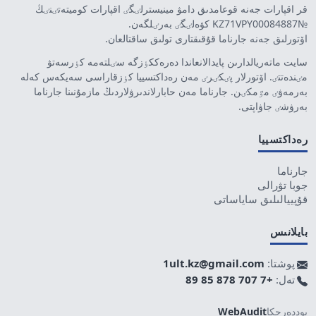
قر اقپارات جەنە قوعامدىق دامۋ مينيسترلٸگٸ اقپارات كوميتەتٸنٸڭ
№KZ71VPY00084887 كۋەلٸگٸ بەرٸلگەن.
اۆتورلىق جەنە جارناما قۇقىقتارى تولىق ساقتالعان.
سايت ماتەريالدارىن پايدالانعاندا دەرەككٶزگە سٸلتەمە كٶرسەتۋ
مٸندەتتٸ. اۆتورلار پٸكٸرٸ مەن رەداكتسييا كٶزقاراسى سەيكەس كەلە
بەرمەۋٸ مٷمكٸن. جارناما مەن حابارلاندىرۋلاردىڭ مازمۇنىنا جارناما
بەرۋشٸ جاۋاپتى.
رەداكتسييا
جارناما
جوبا تۋرالى
قۇپييالىلىق ساياساتى
بايلانىس
پوشتا:
1ult.kz@gmail.com
تەل:
+7 707 878 85 89
پوددەرجكا
WebAudit