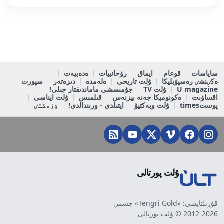
ساياسات
قوعام
ايماق
رۋحانييات
ەدەبيەت
ەكٸنشٸ رەسپۋبليكا
ۇلت تاريحى
ەلەمدە
دىزەتەر
سپورت
U magazine
ۇلت TV
جۇمىسشى ماماندىقتار جىلى!
اقساۋىت
ەكونوميكا جەنە بيزنەس
قىلمىس
ۇلت ايناسى
پوستtimes
ۇلت وبەكتيۆ
ايتىلدى - ورىندالدى!
ٶزەكتٸ
ۇلت پورتالى
قۇرىلتايشى: «Tengri Gold» جشس
2012-2026 © ۇلت پورتالى