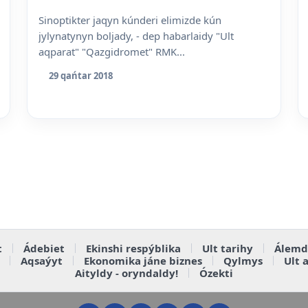
Sinoptikter jaqyn kúnderi elimizde kún
jylynatynyn boljady, - dep habarlaidy "Ult
aqparat" "Qazgidromet" RMK...
29 qańtar 2018
t
Ádebiet
Ekinshi respýblika
Ult tarihy
Álemd
Aqsaýyt
Ekonomika jáne biznes
Qylmys
Ult 
Aityldy - oryndaldy!
Ózekti