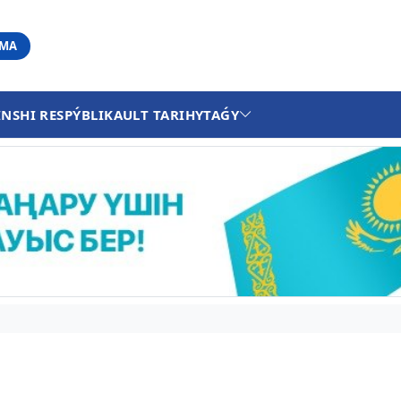
АМА
INSHI RESPÝBLIKA
ULT TARIHY
TAǴY