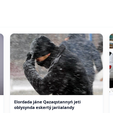
Elordada jáne Qazaqstannyń jeti
oblysynda eskertý jariialandy