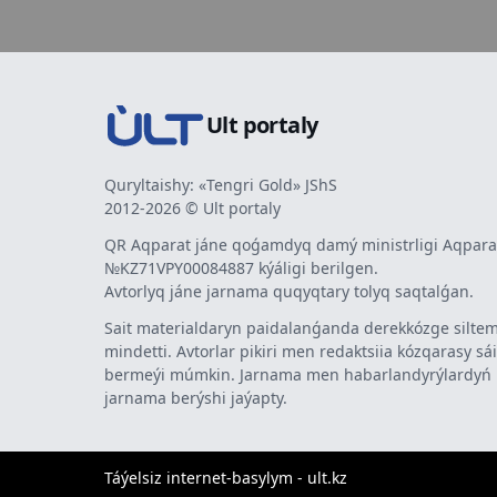
Ult portaly
Quryltaishy: «Tengri Gold» JShS
2012-2026 © Ult portaly
QR Aqparat jáne qoǵamdyq damý ministrligi Aqparat
№KZ71VPY00084887 kýáligi berilgen.
Avtorlyq jáne jarnama quqyqtary tolyq saqtalǵan.
Sait materialdaryn paidalanǵanda derekkózge siltem
mindetti. Avtorlar pikiri men redaktsiia kózqarasy sá
bermeýi múmkin. Jarnama men habarlandyrýlardy
jarnama berýshi jaýapty.
Táýelsiz internet-basylym - ult.kz