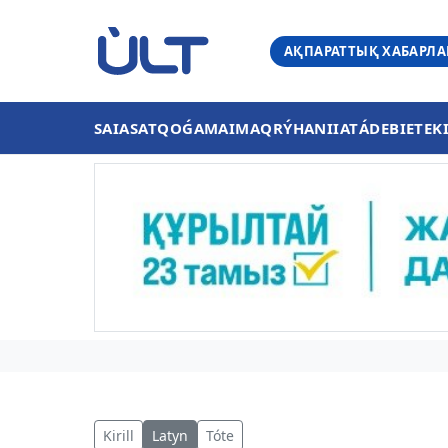
АҚПАРАТТЫҚ ХАБАРЛ
SAIASAT
QOǴAM
AIMAQ
RÝHANIIAT
ÁDEBIET
EK
Kirill
Latyn
Tóte