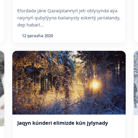
Elordada jáne Qazaqstannyń jeti oblysynda aýa
raiynyń qubylýyna bailanysty eskertý jariialandy,
dep habarl...
12 qarasha 2020
Jaqyn kúnderi elimizde kún jylynady