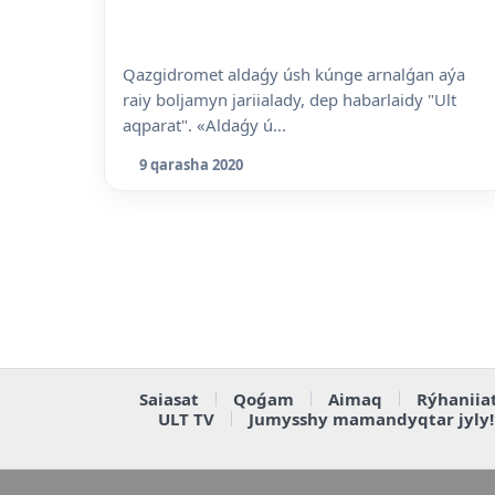
Qazgidromet aldaǵy úsh kúnge arnalǵan aýa
raiy boljamyn jariialady, dep habarlaidy "Ult
aqparat". «Aldaǵy ú...
9 qarasha 2020
Saiasat
Qoǵam
Aimaq
Rýhaniia
ULT TV
Jumysshy mamandyqtar jyly!