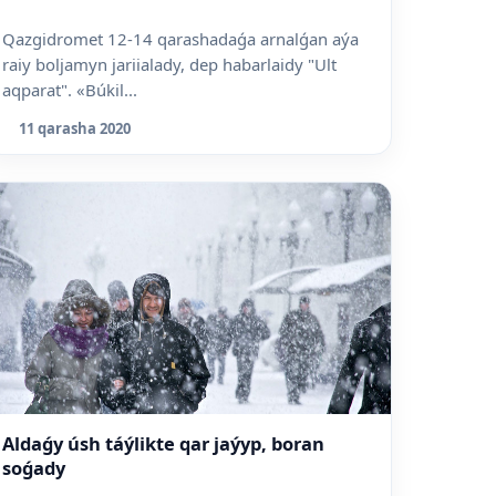
Qazgidromet 12-14 qarashadaǵa arnalǵan aýa
raiy boljamyn jariialady, dep habarlaidy "Ult
aqparat". «Búkil...
11 qarasha 2020
Aldaǵy úsh táýlikte qar jaýyp, boran
soǵady