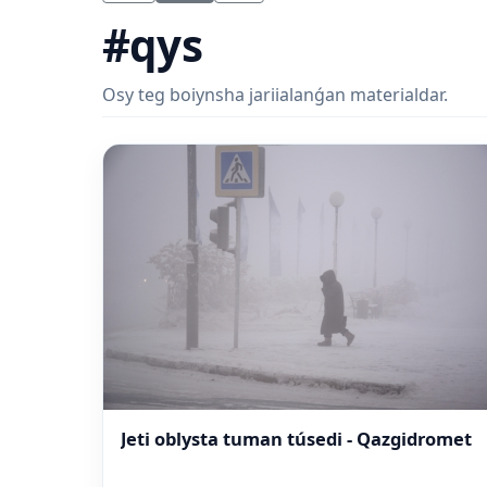
#qys
Osy teg boiynsha jariialanǵan materialdar.
Jeti oblysta tuman túsedi - Qazgidromet