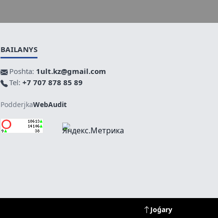
BAILANYS
Poshta:
1ult.kz@gmail.com
Tel:
+7 707 878 85 89
Podderjka
WebAudit
Joǵary