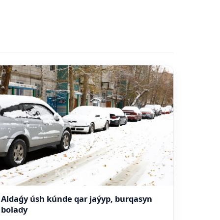
Aldaǵy úsh kúnde qar jaýyp, burqasyn
bolady