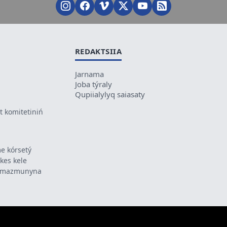
REDAKTSIIA
Jarnama
Joba týraly
Qupiialylyq saiasaty
 komitetiniń
e kórsetý
ikes kele
ń mazmunyna