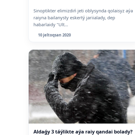
Sinoptikter elimizdiń jeti oblysynda qolaisyz aýa
raiyna bailanysty eskertý jariialady, dep
habarlaidy "Ult...
10 jeltoqsan 2020
Aldaǵy 3 táýlikte aýa raiy qandai bolady?