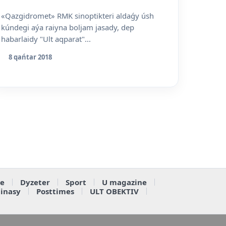
«Qazgidromet» RMK sinoptikteri aldaǵy úsh
kúndegi aýa raiyna boljam jasady, dep
habarlaidy "Ult aqparat"...
8 qańtar 2018
e
Dyzeter
Sport
U magazine
ainasy
Posttimes
ULT OBEKTIV