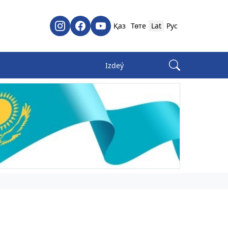
Қаз
Төте
Lat
Рус