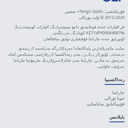
قۇرىلتايشى: «Tengri Gold» جشس
2012-2026 © ۇلت پورتالى
قر اقپارات جەنە قوعامدىق دامۋ مينيسترلٸگٸ اقپارات كوميتەتٸنٸڭ
№KZ71VPY00084887 كۋەلٸگٸ بەرٸلگەن.
اۆتورلىق جەنە جارناما قۇقىقتارى تولىق ساقتالعان.
سايت ماتەريالدارىن پايدالانعاندا دەرەككٶزگە سٸلتەمە كٶرسەتۋ
مٸندەتتٸ. اۆتورلار پٸكٸرٸ مەن رەداكتسييا كٶزقاراسى سەيكەس كەلە
بەرمەۋٸ مٷمكٸن. جارناما مەن حابارلاندىرۋلاردىڭ مازمۇنىنا جارناما
بەرۋشٸ جاۋاپتى.
رەداكتسييا
جارناما
جوبا تۋرالى
قۇپييالىلىق ساياساتى
بايلانىس