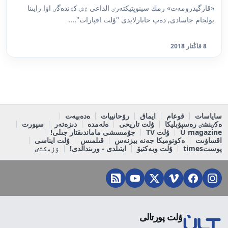
«قازگيدرومەت» رمك سينوپتيكتەرٸ الداعى ٷش كٷندەگٸ اۋا رايىنا
بولجام جاسادى, دەپ حابارلايدى "ۇلت اقپارات"....
8 قاڭتار 2018
ساياسات
قوعام
ايماق
رۋحانييات
ەدەبيەت
ەكٸنشٸ رەسپۋبليكا
ۇلت تاريحى
ەلەمدە
دىزەتەر
سپورت
U magazine
ۇلت TV
جۇمىسشى ماماندىقتار جىلى!
اقساۋىت
ەكونوميكا جەنە بيزنەس
قىلمىس
ۇلت ايناسى
پوستtimes
ۇلت وبەكتيۆ
ايتىلدى - ورىندالدى!
ٶزەكتٸ
ۇلت پورتالى