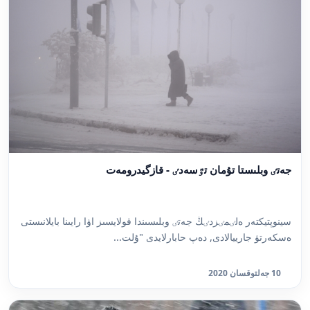
جەتٸ وبلىستا تۇمان تٷسەدٸ - قازگيدرومەت
سينوپتيكتەر ەلٸمٸزدٸڭ جەتٸ وبلىسىندا قولايسىز اۋا رايىنا بايلانىستى
ەسكەرتۋ جارييالادى, دەپ حابارلايدى "ۇلت...
10 جەلتوقسان 2020