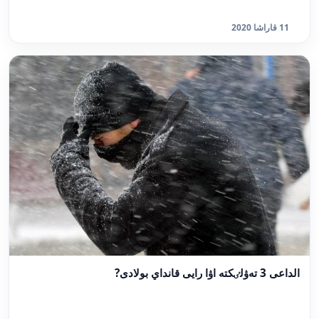
11 قاراشا 2020
الداعى 3 تەۋلٸكتە اۋا رايى قانداي بولادى?