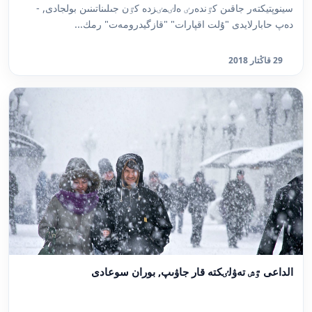
سينوپتيكتەر جاقىن كٷندەرٸ ەلٸمٸزدە كٷن جىلىناتىنىن بولجادى, -
دەپ حابارلايدى "ۇلت اقپارات" "قازگيدرومەت" رمك...
29 قاڭتار 2018
الداعى ٷش تەۋلٸكتە قار جاۋىپ, بوران سوعادى