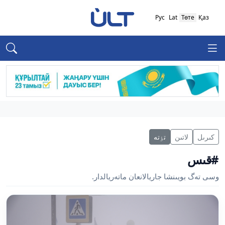
Рус
Lat
Төте
Қаз
كىرىل
لاتىن
تٶتە
#قىس
وسى تەگ بويىنشا جاريالانعان ماتەريالدار.