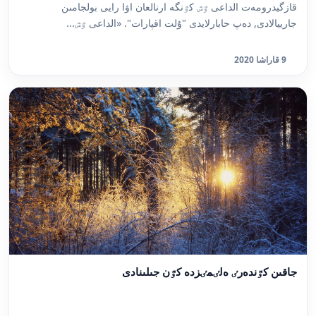
قازگيدرومەت الداعى ٷش كٷنگە ارنالعان اۋا رايى بولجامىن
جارييالادى, دەپ حابارلايدى "ۇلت اقپارات". «الداعى ٷش...
9 قاراشا 2020
جاقىن كٷندەرٸ ەلٸمٸزدە كٷن جىلىنادى