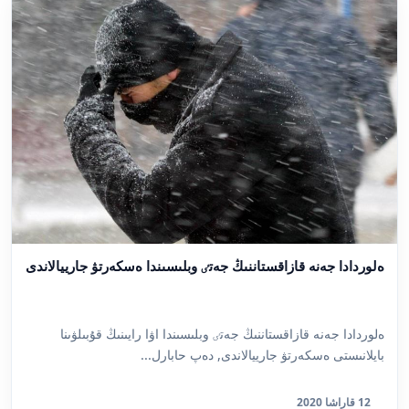
ەلوردادا جەنە قازاقستاننىڭ جەتٸ وبلىسىندا ەسكەرتۋ جارييالاندى
ەلوردادا جەنە قازاقستاننىڭ جەتٸ وبلىسىندا اۋا رايىنىڭ قۇبىلۋىنا
بايلانىستى ەسكەرتۋ جارييالاندى, دەپ حابارل...
12 قاراشا 2020