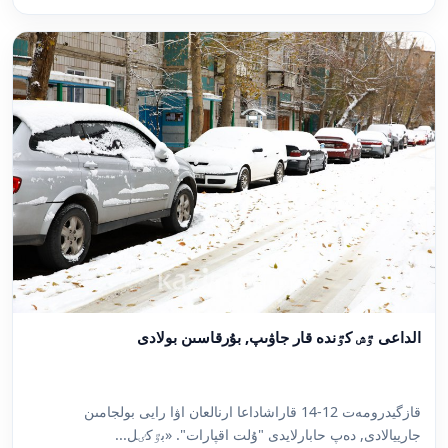
الداعى ٷش كٷندە قار جاۋىپ, بۇرقاسىن بولادى
قازگيدرومەت 12-14 قاراشاداعا ارنالعان اۋا رايى بولجامىن
جارييالادى, دەپ حابارلايدى "ۇلت اقپارات". «بٷكٸل...