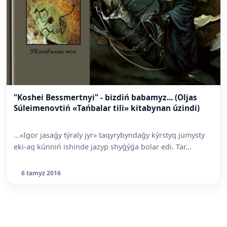
"Koshei Bessmertnyi" - bizdiń babamyz... (Oljas
Súleimenovtiń «Tańbalar tili» kitabynan úzindi)
...«Igor jasaǵy týraly jyr» taqyrybyndaǵy kýrstyq jumysty
eki-aq kúnniń ishinde jazyp shyǵýǵa bolar edi. Tar...
6 tamyz 2016