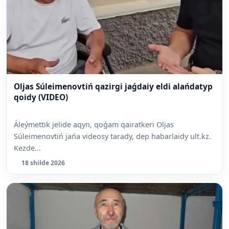
Oljas Súleimenovtiń qazirgi jaǵdaiy eldi alańdatyp
qoidy (VIDEO)
Áleýmettik jelide aqyn, qoǵam qairatkeri Oljas
Súleimenovtiń jańa videosy tarady, dep habarlaidy ult.kz.
Kezde...
18 shilde 2026