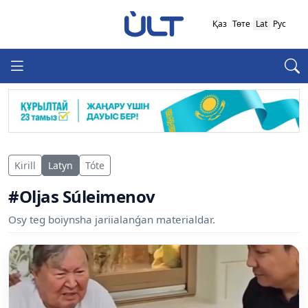
Қаз
Төте
Lat
Рус
Kirill
Latyn
Tóte
#Oljas Súleimenov
Osy teg boiynsha jariialanǵan materialdar.