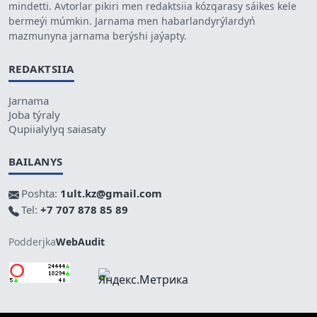
mindetti. Avtorlar pikiri men redaktsiia kózqarasy sáikes kele
bermeýi múmkin. Jarnama men habarlandyrýlardyń
mazmunyna jarnama berýshi jaýapty.
REDAKTSIIA
Jarnama
Joba týraly
Qupiialylyq saiasaty
BAILANYS
Poshta:
1ult.kz@gmail.com
Tel:
+7 707 878 85 89
Podderjka
WebAudit