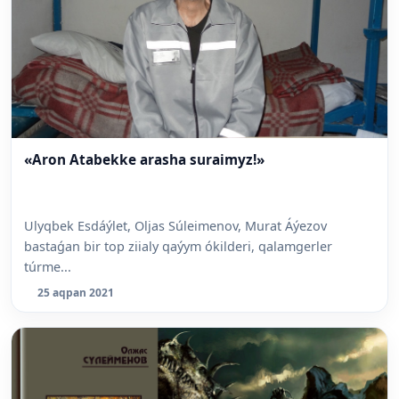
«Aron Atabekke arasha suraimyz!»
Ulyqbek Esdáýlet, Oljas Súleimenov, Murat Áýezov
bastaǵan bir top ziialy qaýym ókilderi, qalamgerler
túrme...
25 aqpan 2021