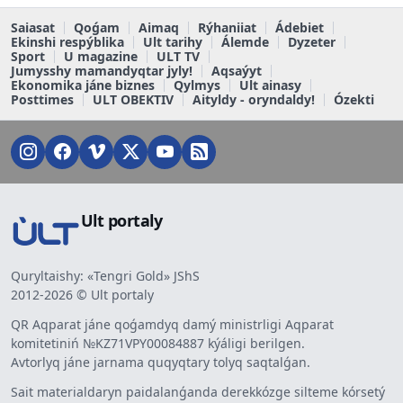
Saiasat
Qoǵam
Aimaq
Rýhaniiat
Ádebiet
Ekinshi respýblika
Ult tarihy
Álemde
Dyzeter
Sport
U magazine
ULT TV
Jumysshy mamandyqtar jyly!
Aqsaýyt
Ekonomika jáne biznes
Qylmys
Ult ainasy
Posttimes
ULT OBEKTIV
Aityldy - oryndaldy!
Ózekti
Ult portaly
Quryltaishy: «Tengri Gold» JShS
2012-2026 © Ult portaly
QR Aqparat jáne qoǵamdyq damý ministrligi Aqparat
komitetiniń №KZ71VPY00084887 kýáligi berilgen.
Avtorlyq jáne jarnama quqyqtary tolyq saqtalǵan.
Sait materialdaryn paidalanǵanda derekkózge silteme kórsetý