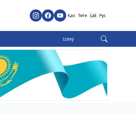
Қаз
Төте
Lat
Рус