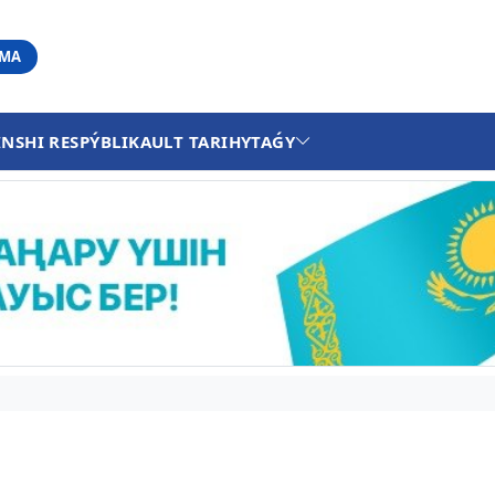
АМА
INSHI RESPÝBLIKA
ULT TARIHY
TAǴY