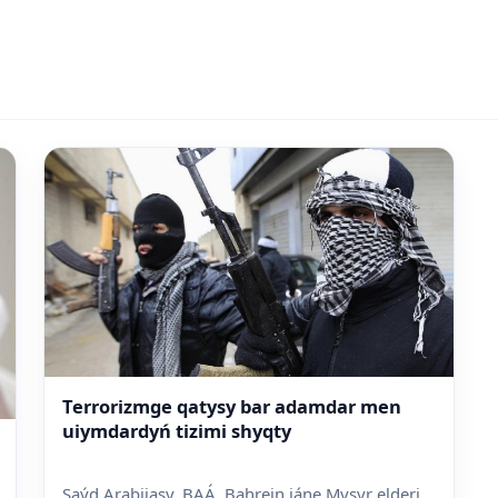
Terrorizmge qatysy bar adamdar men
uiymdardyń tizimi shyqty
Saýd Arabiiasy, BAÁ, Bahrein jáne Mysyr elderi