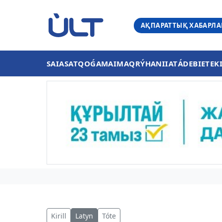
АҚПАРАТТЫҚ ХАБАРЛ
SAIASAT
QOǴAM
AIMAQ
RÝHANIIAT
ÁDEBIET
EK
Kirill
Latyn
Tóte