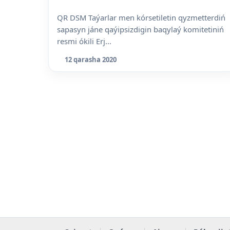
QR DSM Taýarlar men kórsetiletin qyzmetterdiń
sapasyn jáne qaýipsizdigin baqylaý komitetiniń
resmi ókili Erj...
12 qarasha 2020