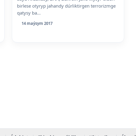
birlese otyryp jahandy dúrliktirgen terrorizmge
qatysy ba...
14 maýsym 2017