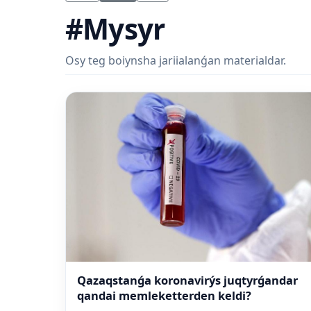
#Mysyr
Osy teg boiynsha jariialanǵan materialdar.
Qazaqstanǵa koronavirýs juqtyrǵandar
qandai memleketterden keldi?