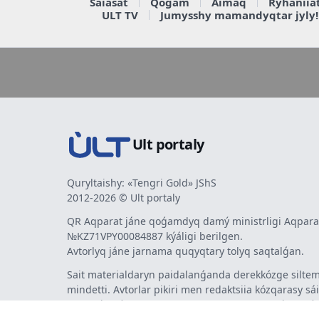
Saiasat
Qoǵam
Aimaq
Rýhaniia
ULT TV
Jumysshy mamandyqtar jyly!
Ult portaly
Quryltaishy: «Tengri Gold» JShS
2012-2026 © Ult portaly
QR Aqparat jáne qoǵamdyq damý ministrligi Aqparat
№KZ71VPY00084887 kýáligi berilgen.
Avtorlyq jáne jarnama quqyqtary tolyq saqtalǵan.
Sait materialdaryn paidalanǵanda derekkózge siltem
mindetti. Avtorlar pikiri men redaktsiia kózqarasy sá
bermeýi múmkin. Jarnama men habarlandyrýlardy