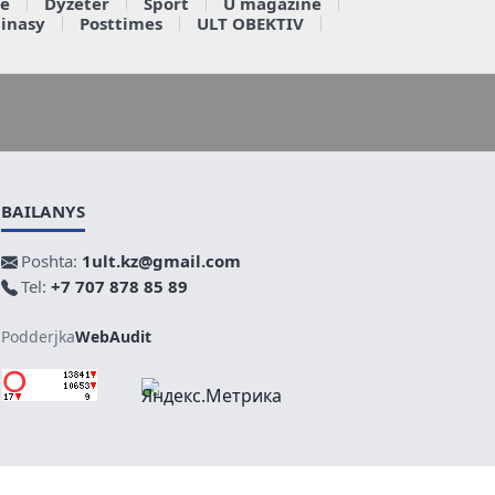
e
Dyzeter
Sport
U magazine
ainasy
Posttimes
ULT OBEKTIV
BAILANYS
Poshta:
1ult.kz@gmail.com
Tel:
+7 707 878 85 89
Podderjka
WebAudit