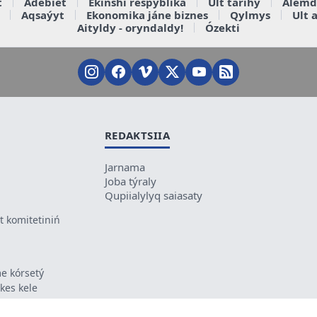
t
Ádebiet
Ekinshi respýblika
Ult tarihy
Álemd
Aqsaýyt
Ekonomika jáne biznes
Qylmys
Ult 
Aityldy - oryndaldy!
Ózekti
REDAKTSIIA
Jarnama
Joba týraly
Qupiialylyq saiasaty
 komitetiniń
e kórsetý
ikes kele
ń mazmunyna