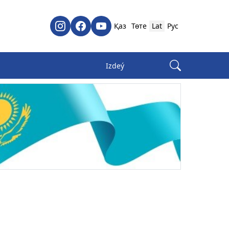
Қаз
Төте
Lat
Рус