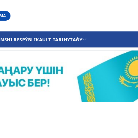
АМА
INSHI RESPÝBLIKA
ULT TARIHY
TAǴY