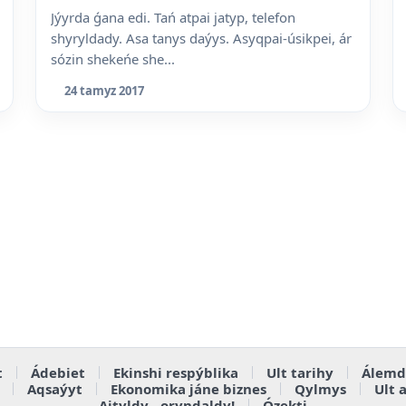
Jýyrda ǵana edi. Tań atpai jatyp, telefon
shyryldady. Asa tanys daýys. Asyqpai-úsikpei, ár
sózin shekeńe she...
24 tamyz 2017
t
Ádebiet
Ekinshi respýblika
Ult tarihy
Álemd
Aqsaýyt
Ekonomika jáne biznes
Qylmys
Ult 
Aityldy - oryndaldy!
Ózekti