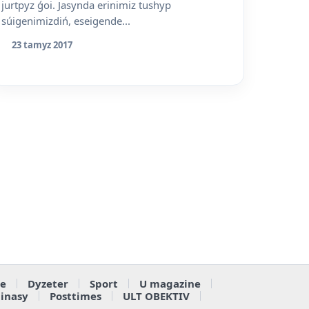
jurtpyz ǵoi. Jasynda erinimiz tushyp
súigenimizdiń, eseigende...
23 tamyz 2017
e
Dyzeter
Sport
U magazine
ainasy
Posttimes
ULT OBEKTIV