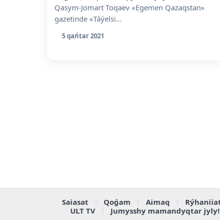
Qasym-Jomart Toqaev «Egemen Qazaqstan»
gazetinde «Táýelsi...
5 qańtar 2021
Saiasat
Qoǵam
Aimaq
Rýhaniia
ULT TV
Jumysshy mamandyqtar jyly!