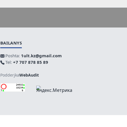
BAILANYS
Poshta:
1ult.kz@gmail.com
Tel:
+7 707 878 85 89
Podderjka
WebAudit