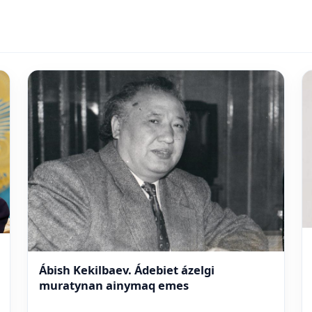
Ábish Kekilbaev. Ádebiet ázelgi
muratynan ainymaq emes