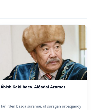
Ábish Kekilbaev. Alǵadai Azamat
Táńirden basqa suramai, ul suraǵan urpaqjandy