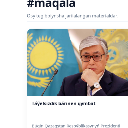
#maqala
Osy teg boiynsha jariialanǵan materialdar.
Táýelsizdik bárinen qymbat
Búgin Qazaqstan Respýblikasynyń Prezidenti