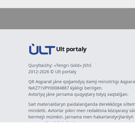
Ult portaly
Quryltaishy: «Tengri Gold» JShS
2012-2026 © Ult portaly
QR Aqparat jáne qoǵamdyq damý ministrligi Aqparat
№KZ71VPY00084887 kýáligi berilgen.
Avtorlyq jáne jarnama quqyqtary tolyq saqtalǵan.
Sait materialdaryn paidalanǵanda derekkózge siltem
mindetti. Avtorlar pikiri men redaktsiia kózqarasy sá
bermeýi múmkin. Jarnama men habarlandyrýlardy
jarnama berýshi jaýapty.