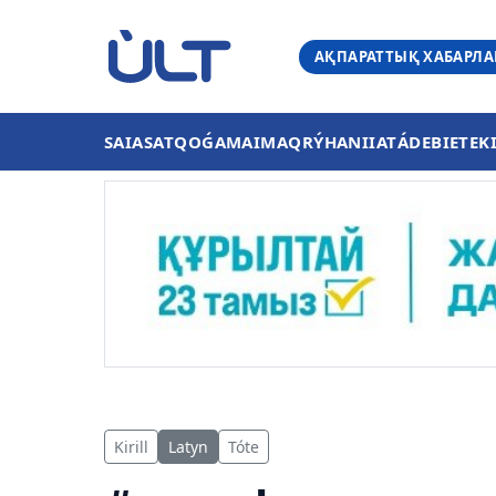
АҚПАРАТТЫҚ ХАБАРЛ
SAIASAT
QOǴAM
AIMAQ
RÝHANIIAT
ÁDEBIET
EK
Kirill
Latyn
Tóte