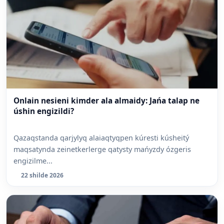
Onlain nesieni kimder ala almaidy: Jańa talap ne
úshin engizildi?
Qazaqstanda qarjylyq alaiaqtyqpen kúresti kúsheitý
maqsatynda zeinetkerlerge qatysty mańyzdy ózgeris
engizilme...
22 shilde 2026