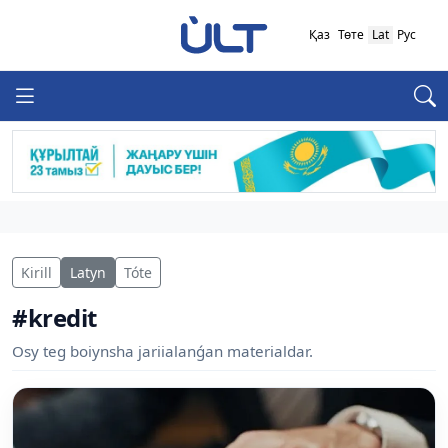
Қаз
Төте
Lat
Рус
Kirill
Latyn
Tóte
#kredit
Osy teg boiynsha jariialanǵan materialdar.