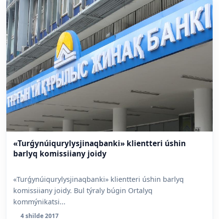
«Turǵynúiqurylysjinaqbanki» klientteri úshin
barlyq komissiiany joidy
«Turǵynúiqurylysjinaqbanki» klientteri úshin barlyq
komissiiany joidy. Bul týraly búgin Ortalyq
kommýnikatsi...
4 shilde 2017