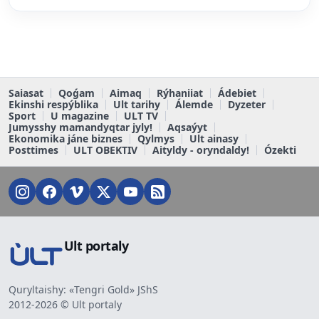
Saiasat
Qoǵam
Aimaq
Rýhaniiat
Ádebiet
Ekinshi respýblika
Ult tarihy
Álemde
Dyzeter
Sport
U magazine
ULT TV
Jumysshy mamandyqtar jyly!
Aqsaýyt
Ekonomika jáne biznes
Qylmys
Ult ainasy
Posttimes
ULT OBEKTIV
Aityldy - oryndaldy!
Ózekti
Ult portaly
Quryltaishy: «Tengri Gold» JShS
2012-2026 © Ult portaly