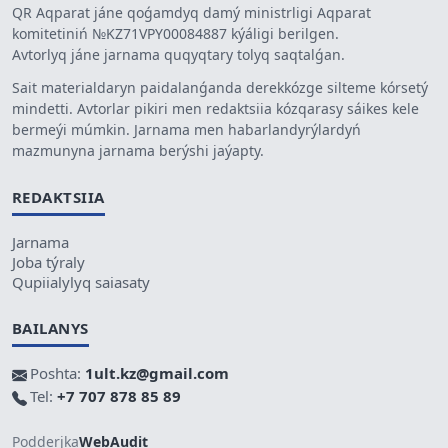
QR Aqparat jáne qoǵamdyq damý ministrligi Aqparat
komitetiniń №KZ71VPY00084887 kýáligi berilgen.
Avtorlyq jáne jarnama quqyqtary tolyq saqtalǵan.
Sait materialdaryn paidalanǵanda derekkózge silteme kórsetý
mindetti. Avtorlar pikiri men redaktsiia kózqarasy sáikes kele
bermeýi múmkin. Jarnama men habarlandyrýlardyń
mazmunyna jarnama berýshi jaýapty.
REDAKTSIIA
Jarnama
Joba týraly
Qupiialylyq saiasaty
BAILANYS
Poshta:
1ult.kz@gmail.com
Tel:
+7 707 878 85 89
Podderjka
WebAudit