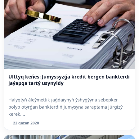
Ulttyq keńes: Jumyssyzǵa kredit bergen bankterdi
jaýapqa tartý usynyldy
Halyqtyń áleýmettik jaǵdaiynyń ýshyǵýyna sebepker
bolyp otyrǵan bankterdiń jumysyna saraptama júrgizý
kerek....
22 qazan 2020