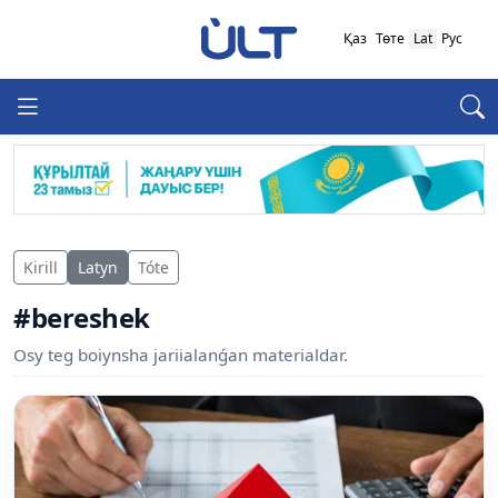
Қаз
Төте
Lat
Рус
Kirill
Latyn
Tóte
#bereshek
Osy teg boiynsha jariialanǵan materialdar.