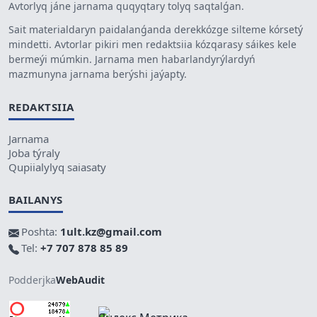
Avtorlyq jáne jarnama quqyqtary tolyq saqtalǵan.
Sait materialdaryn paidalanǵanda derekkózge silteme kórsetý
mindetti. Avtorlar pikiri men redaktsiia kózqarasy sáikes kele
bermeýi múmkin. Jarnama men habarlandyrýlardyń
mazmunyna jarnama berýshi jaýapty.
REDAKTSIIA
Jarnama
Joba týraly
Qupiialylyq saiasaty
BAILANYS
Poshta:
1ult.kz@gmail.com
Tel:
+7 707 878 85 89
Podderjka
WebAudit