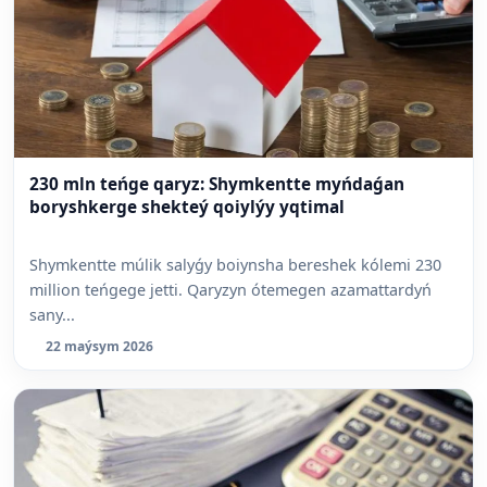
230 mln teńge qaryz: Shymkentte myńdaǵan
boryshkerge shekteý qoiylýy yqtimal
Shymkentte múlik salyǵy boiynsha bereshek kólemi 230
million teńgege jetti. Qaryzyn ótemegen azamattardyń
sany...
22 maýsym 2026