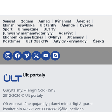
Saiasat
Qoǵam
Aimaq
Rýhaniiat
Ádebiet
Ekinshi respýblika
Ult tarihy
Álemde
Dyzeter
Sport
U magazine
ULT TV
Jumysshy mamandyqtar jyly!
Aqsaýyt
Ekonomika jáne biznes
Qylmys
Ult ainasy
Posttimes
ULT OBEKTIV
Aityldy - oryndaldy!
Ózekti
Ult portaly
Quryltaishy: «Tengri Gold» JShS
2012-2026 © Ult portaly
QR Aqparat jáne qoǵamdyq damý ministrligi Aqparat
komitetiniń №KZ71VPY00084887 kýáligi berilgen.