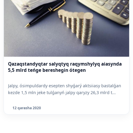
Qazaqstandyqtar salyqtyq raqymshylyq aiasynda
5,5 mlrd teńge bereshegin ótegen
Jalpy, ósimpuldardy esepten shyǵarý aktsiiasy bastalǵan
kezde 1,5 mln jeke tulǵanyń jalpy qaryzy 26,3 mlrd t...
12 qarasha 2020