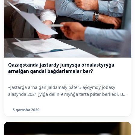
Qazaqstanda jastardy jumysqa ornalastyrýǵa
arnalǵan qandai baǵdarlamalar bar?
«Jastarǵa arnalǵan jaldamaly páter» aýqymdy jobasy
aiasynda 2021 jylǵa deiin 9 myńǵa tarta páter beriledi. B...
5 qarasha 2020