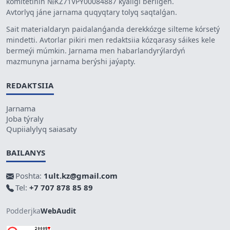
komitetiniń №KZ71VPY00084887 kýáligi berilgen.
Avtorlyq jáne jarnama quqyqtary tolyq saqtalǵan.
Sait materialdaryn paidalanǵanda derekkózge silteme kórsetý
mindetti. Avtorlar pikiri men redaktsiia kózqarasy sáikes kele
bermeýi múmkin. Jarnama men habarlandyrýlardyń
mazmunyna jarnama berýshi jaýapty.
REDAKTSIIA
Jarnama
Joba týraly
Qupiialylyq saiasaty
BAILANYS
Poshta:
1ult.kz@gmail.com
Tel:
+7 707 878 85 89
Podderjka
WebAudit