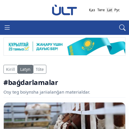
Қаз
Төте
Lat
Рус
Kirill
Latyn
Tóte
#baǵdarlamalar
Osy teg boiynsha jariialanǵan materialdar.