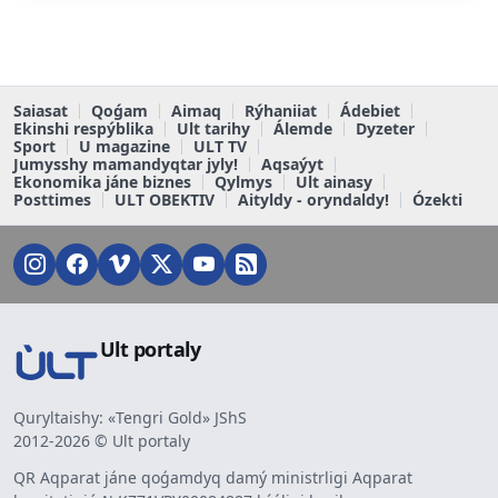
Saiasat
Qoǵam
Aimaq
Rýhaniiat
Ádebiet
Ekinshi respýblika
Ult tarihy
Álemde
Dyzeter
Sport
U magazine
ULT TV
Jumysshy mamandyqtar jyly!
Aqsaýyt
Ekonomika jáne biznes
Qylmys
Ult ainasy
Posttimes
ULT OBEKTIV
Aityldy - oryndaldy!
Ózekti
Ult portaly
Quryltaishy: «Tengri Gold» JShS
2012-2026 © Ult portaly
QR Aqparat jáne qoǵamdyq damý ministrligi Aqparat