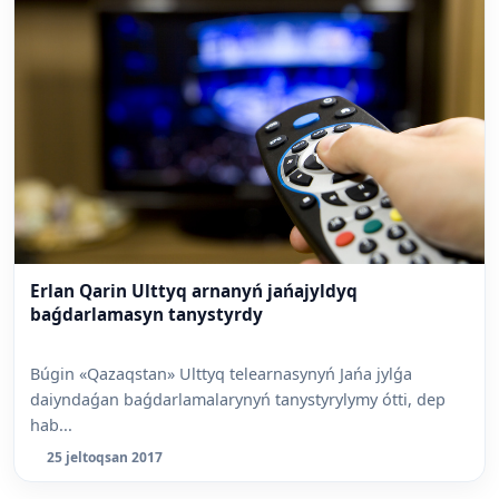
Erlan Qarin Ulttyq arnanyń jańajyldyq
baǵdarlamasyn tanystyrdy
Búgin «Qazaqstan» Ulttyq telearnasynyń Jańa jylǵa
daiyndaǵan baǵdarlamalarynyń tanystyrylymy ótti, dep
hab...
25 jeltoqsan 2017