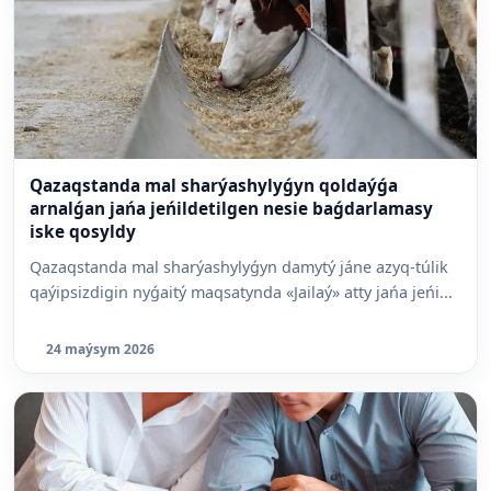
Qazaqstanda mal sharýashylyǵyn qoldaýǵa
arnalǵan jańa jeńildetilgen nesie baǵdarlamasy
iske qosyldy
Qazaqstanda mal sharýashylyǵyn damytý jáne azyq-túlik
qaýipsizdigin nyǵaitý maqsatynda «Jailaý» atty jańa jeńi...
24 maýsym 2026