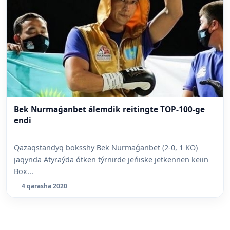
Bek Nurmaǵanbet álemdik reitingte TOP-100-ge
endi
Qazaqstandyq boksshy Bek Nurmaǵanbet (2-0, 1 KO)
jaqynda Atyraýda ótken týrnirde jeńiske jetkennen keiin
Box...
4 qarasha 2020