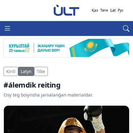
Қаз
Төте
Lat
Рус
Kirill
Latyn
Tóte
#álemdik reiting
Osy teg boiynsha jariialanǵan materialdar.