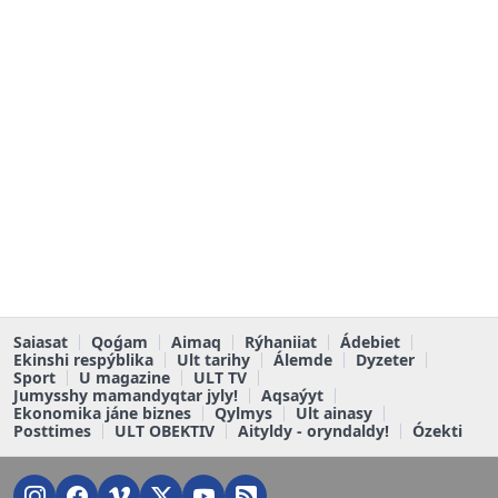
Saiasat
Qoǵam
Aimaq
Rýhaniiat
Ádebiet
Ekinshi respýblika
Ult tarihy
Álemde
Dyzeter
Sport
U magazine
ULT TV
Jumysshy mamandyqtar jyly!
Aqsaýyt
Ekonomika jáne biznes
Qylmys
Ult ainasy
Posttimes
ULT OBEKTIV
Aityldy - oryndaldy!
Ózekti