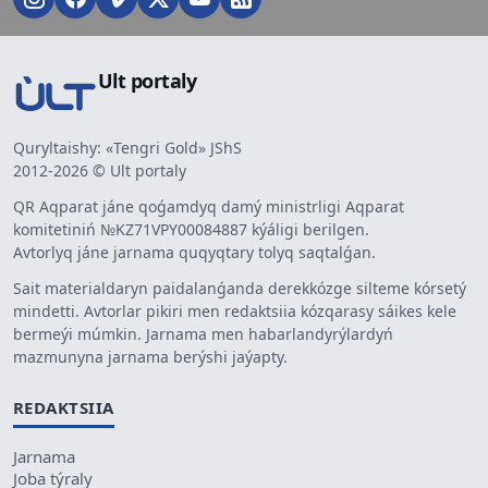
Ult portaly
Quryltaishy: «Tengri Gold» JShS
2012-2026 © Ult portaly
QR Aqparat jáne qoǵamdyq damý ministrligi Aqparat
komitetiniń №KZ71VPY00084887 kýáligi berilgen.
Avtorlyq jáne jarnama quqyqtary tolyq saqtalǵan.
Sait materialdaryn paidalanǵanda derekkózge silteme kórsetý
mindetti. Avtorlar pikiri men redaktsiia kózqarasy sáikes kele
bermeýi múmkin. Jarnama men habarlandyrýlardyń
mazmunyna jarnama berýshi jaýapty.
REDAKTSIIA
Jarnama
Joba týraly