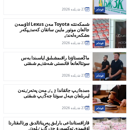
27 شٸلدە 2026
قوعام
شىمكەنتتە Toyota مەن Lexus اتاۋىمەن
جالعان موتور مايىن ساتقان كەسٸپكەر
ەشكەرەلەندٸ
27 شٸلدە 2026
قوعام
ماڭعىستاۋدا راقىمشىلىق اياسىندا بەس
سوتتالعانعا قاتىستى شەشٸم شىقتى
27 شٸلدە 2026
قوعام
ەمدەلٸپ جاتقاندا ٷيٸ مەن پەتەرٸنەن
ايىرىلعان ەيەل سوتتا جەڭٸپ شىقتى
27 شٸلدە 2026
قوعام
قازاقستانداعى بارلىق پەريناتالدىق ورتالىقتاردا
اۋقىمدى تەكسەرۋ جٷرگٸزٸلەدٸ