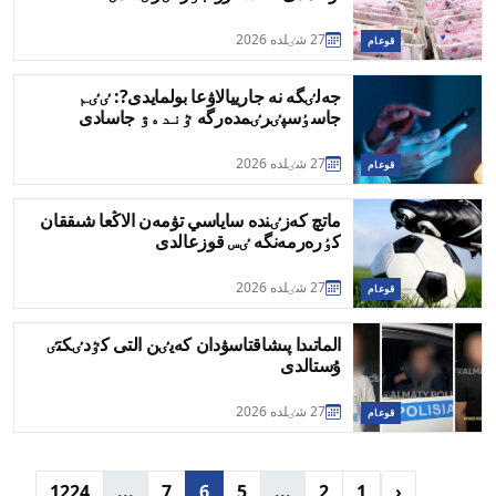
27 شٸلدە 2026
قوعام
جەلٸگە نە جارييالاۋعا بولمايدى?: ٸٸم
جاسٶسپٸرٸمدەرگە ٷندەۋ جاسادى
27 شٸلدە 2026
قوعام
ماتچ كەزٸندە ساياسي تۋمەن الاڭعا شىققان
كٶرەرمەنگە ٸس قوزعالدى
27 شٸلدە 2026
قوعام
الماتىدا پىشاقتاسۋدان كەيٸن التى كٷدٸكتٸ
ۇستالدى
27 شٸلدە 2026
قوعام
1224
...
7
6
5
...
2
1
‹