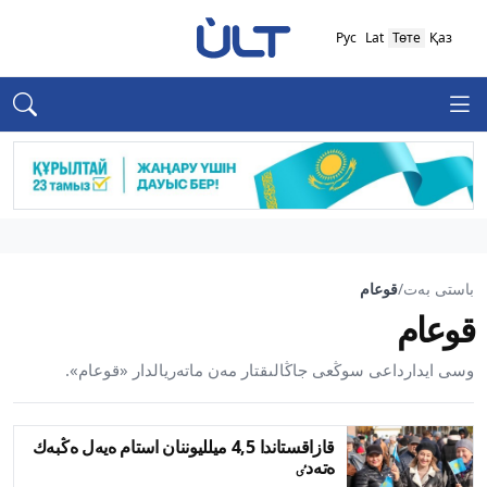
Рус
Lat
Төте
Қаз
باستى بەت
/
قوعام
قوعام
وسى ايدارداعى سوڭعى جاڭالىقتار مەن ماتەريالدار «قوعام».
قازاقستاندا 4,5 ميلليوننان استام ەيەل ەڭبەك
ەتەدٸ