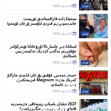
28 شٸلدە 2026
قوعام
ىستىقكٶلدە قازاقستاندىق تۋريست
جاسٶسپٸرٸم قىزدى اياۋسىز ۇرعان (ۆيدەو)
27 شٸلدە 2026
قوعام
استانادا بٸر جاسار بالا اۋرۋحانادا تۋبەركۋلەز
جۇقتىردى دەگەن كٷدٸك: تەكسەرٸس
باستالدى
27 شٸلدە 2026
قوعام
«مەنٸ ەمەس, قۇقىق بۇزعان ادامدى جازالاۋ
كەرەك ەدٸ»: Magnum قىزمەتكەرٸ
ٷندەۋ جاسادى
27 شٸلدە 2026
قوعام
2027 جىلدان باستاپ زەينەتاقى جٷيەسٸنە
قانداي ٶزگەرٸستەر ەنگٸزٸلەدٸ?