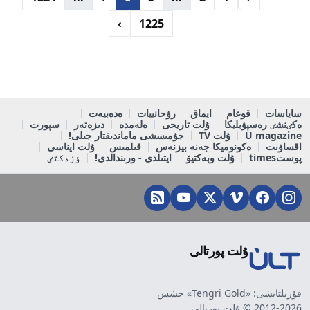
›
1225
ساياسات
قوعام
ايماق
رۋحانييات
ەدەبيەت
ەكٸنشٸ رەسپۋبليكا
ۇلت تاريحى
ەلەمدە
دىزەتەر
سپورت
U magazine
ۇلت TV
جۇمىسشى ماماندىقتار جىلى!
اقساۋىت
ەكونوميكا جەنە بيزنەس
قىلمىس
ۇلت ايناسى
پوستtimes
ۇلت وبەكتيۆ
ايتىلدى - ورىندالدى!
ٶزەكتٸ
ۇلت پورتالى
قۇرىلتايشى: «Tengri Gold» جشس
2012-2026 © ۇلت پورتالى