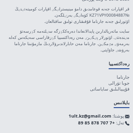
قر اقپارات جەنە قوعامدىق دامۋ مينيسترلٸگٸ اقپارات كوميتەتٸنٸڭ
№KZ71VPY00084887 كۋەلٸگٸ بەرٸلگەن.
اۆتورلىق جەنە جارناما قۇقىقتارى تولىق ساقتالعان.
سايت ماتەريالدارىن پايدالانعاندا دەرەككٶزگە سٸلتەمە كٶرسەتۋ
مٸندەتتٸ. اۆتورلار پٸكٸرٸ مەن رەداكتسييا كٶزقاراسى سەيكەس كەلە
بەرمەۋٸ مٷمكٸن. جارناما مەن حابارلاندىرۋلاردىڭ مازمۇنىنا جارناما
بەرۋشٸ جاۋاپتى.
رەداكتسييا
جارناما
جوبا تۋرالى
قۇپييالىلىق ساياساتى
بايلانىس
پوشتا:
1ult.kz@gmail.com
تەل:
+7 707 878 85 89