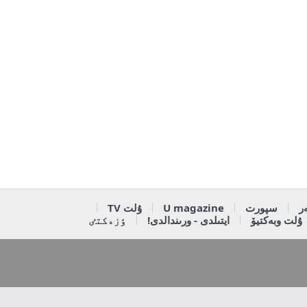
ر
سپورت
U magazine
ۇلت TV
ۇلت وبەكتيۆ
ايتىلدى - ورىندالدى!
ٶزەكتٸ