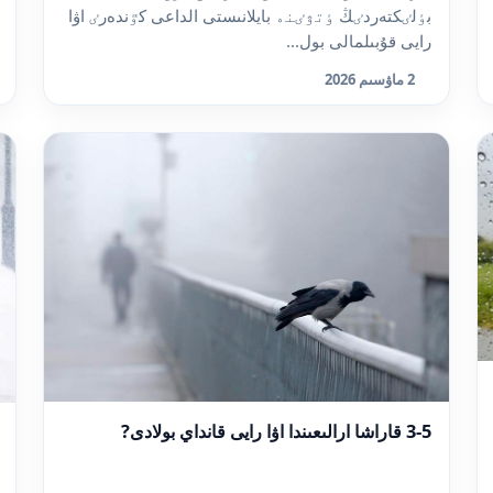
بٶلٸكتەردٸڭ ٶتۋٸنە بايلانىستى الداعى كٷندەرٸ اۋا
رايى قۇبىلمالى بول...
2 ماۋسىم 2026
3-5 قاراشا ارالىعىندا اۋا رايى قانداي بولادى?