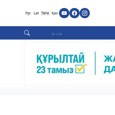
Рус
Lat
Төте
Қаз