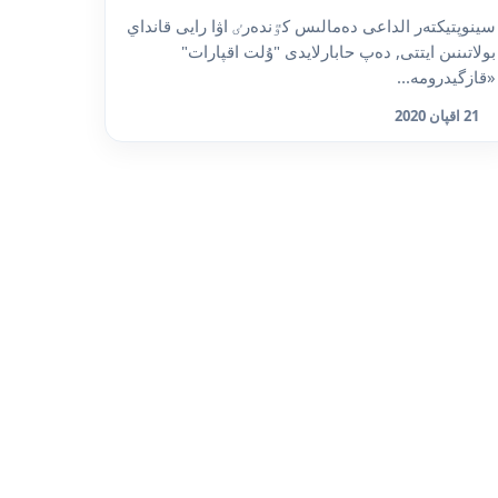
سينوپتيكتەر الداعى دەمالىس كٷندەرٸ اۋا رايى قانداي
بولاتىنىن ايتتى, دەپ حابارلايدى "ۇلت اقپارات"
«قازگيدرومە...
21 اقپان 2020