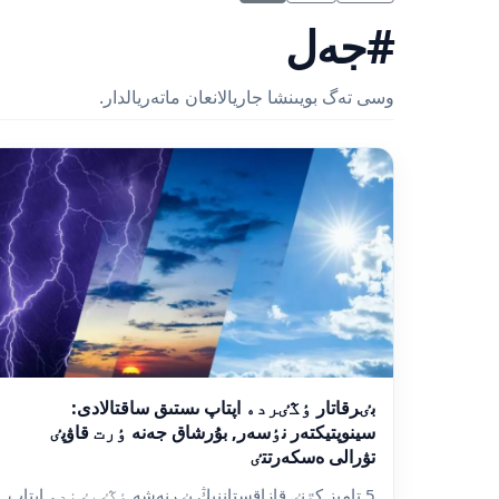
#جەل
وسى تەگ بويىنشا جاريالانعان ماتەريالدار.
بٸرقاتار ٶڭٸردە اپتاپ ىستىق ساقتالادى:
سينوپتيكتەر نٶسەر, بۇرشاق جەنە ٶرت قاۋپٸ
تۋرالى ەسكەرتتٸ
5 تامىز كٷنٸ قازاقستاننىڭ بٸرنەشە ٶڭٸرٸندە اپتاپ