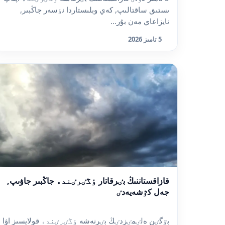
ىستىق ساقتالىپ, كەي وبلىستاردا نٶسەر جاڭبىر,
نايزاعاي مەن بۇر...
5 تامىز 2026
قازاقستاننىڭ بٸرقاتار ٶڭٸرٸندە جاڭبىر جاۋىپ,
جەل كٷشەيەدٸ
بٷگٸن ەلٸمٸزدٸڭ بٸرنەشە ٶڭٸرٸندە قولايسىز اۋا