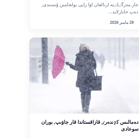
جاز مەزگٸلٸنە ارنالعان اۋا رايى بولجامىن ۇسىندى,
دەپ حابارلايد...
29 مامىر 2026
دەمالىس كٷندەرٸ قازاقستاندا قار جاۋىپ, بوران
سوعادى