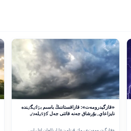
«قازگيدرومەت»: قازاقستاننىڭ باسىم بٶلٸگٸندە
نايزاعاي, بۇرشاق جەنە قاتتى جەل كٷتٸلەدٸ
«قازگيدرومەت» رمك 4 تامىزعا ارنالعان اۋا رايى