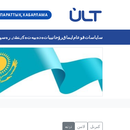
ПАРАТТЫҚ ХАБАРЛАМА
ساياسات
قوعام
ايماق
رۋحانييات
ەدەبيەت
ەكٸنشٸ رەسپۋب
كىرىل
لاتىن
تٶتە