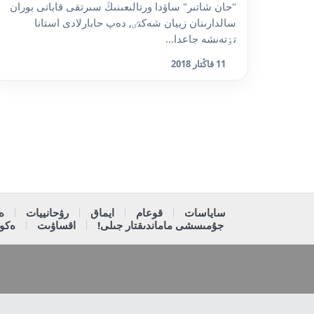
"حان شاتىر" ساۋدا ورتالىعىنىڭ سىرتقى قاباتى بوران
سالدارىنان زييان شەكتٸ, دەپ حابارلادى استانا
تٶتەنشە جاعدا...
11 قاڭتار 2018
ساياسات
قوعام
ايماق
رۋحانييات
ە
جۇمىسشى ماماندىقتار جىلى!
اقساۋىت
ەكون