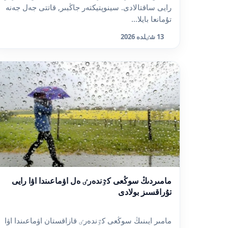
رايى ساقتالادى. سينوپتيكتەر جاڭبىر, قاتتى جەل جەنە
تۇمانعا بايلا...
13 شٸلدە 2026
مامىردىڭ سوڭعى كٷندەرٸ ەل اۋماعىندا اۋا رايى
تۇراقسىز بولادى
مامىر ايىنىڭ سوڭعى كٷندەرٸ قازاقستان اۋماعىندا اۋا