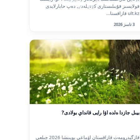
قولايسىز قۇبىلىستارى كٷتٸلەدٸ, دەپ حابارلايدى
ult.kz قازاقستا...
3 تامىز 2026
بيىل جازدا ەلدە اۋا رايى قانداي بولادى?
قازگيدرومەت قازاقستان اۋماعى بويىنشا 2026 جىلعى