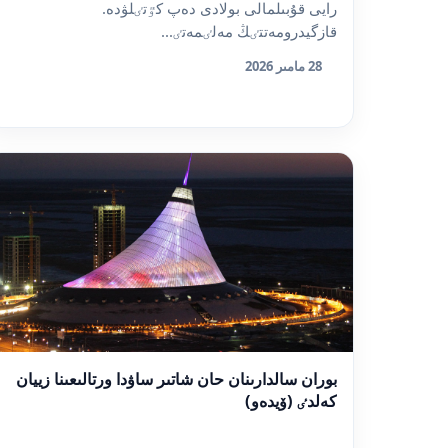
رايى قۇبىلمالى بولادى دەپ كٷتٸلۋدە.
قازگيدرومەتتٸڭ مەلٸمەتٸ...
28 مامىر 2026
بوران سالدارىنان حان شاتىر ساۋدا ورتالىعىنا زييان
كەلدٸ (ۆيدەو)