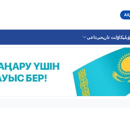
АҚ
ليكا
ۇلت تاريحى
تاعى