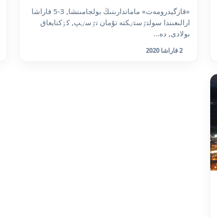
«قازگيدرومەت» ماماندارىنىڭ بولجامىنشا, 3-5 قاراشا
ارالىعىندا سولتٷستٸكتە تۇمان تٷسٸپ, كٶكتايعاق
بولادى, دە...
2 قاراشا 2020