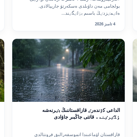
بولجامى مەن داۋىلدى ەسكەرتۋ جارييالادى.
ەلٸمٸزدٸڭ باسىم بٶلٸگٸند...
4 تامىز 2026
الداعى كٷندەرٸ قازاقستاننىڭ بٸرنەشە
ٶڭٸرٸندە قاتتى جاڭبىر جاۋادى
قازاقستان اۋماعىندا اتموسفەرالىق فرونتالدى