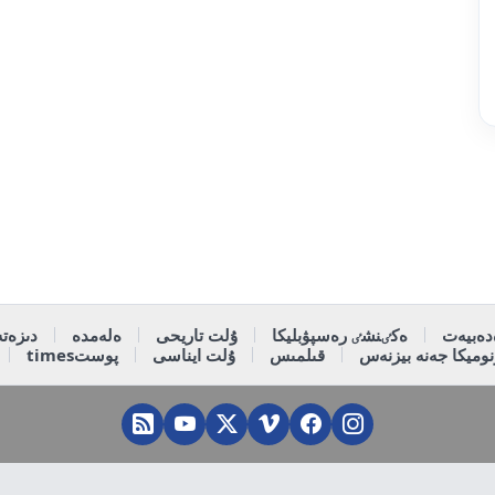
دەبيەت
ەكٸنشٸ رەسپۋبليكا
ۇلت تاريحى
ەلەمدە
دىزەتە
وميكا جەنە بيزنەس
قىلمىس
ۇلت ايناسى
پوستtimes