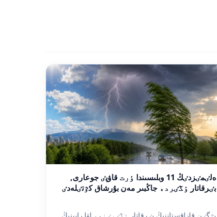
ەلٸمٸزدٸڭ 11 وبلىسىندا ٶرت قاۋپٸ جوعارى,
بٸرقاتار ٶڭٸردە جاڭبىر مەن بۇرشاق كٷتٸلەدٸ
بٷگٸن قازاقستاننىڭ بٸرقاتار ٶڭٸرٸندە اۋا رايىنىڭ