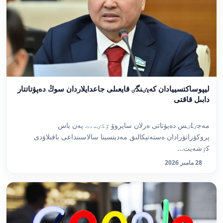
ليپوساكتسييادان كەيٸنگٸ قايعىلى جاعدايلاردان سوڭ دەپۋتاتتار
دابىل قاقتى
مەجٸلٸس دەپۋتاتى ەرلان سايروۆ ٷكٸمەت پەن باس
پروكۋراتۋرادان ەستەتيكالىق مەديتسينا سالاسىنداعى باقىلاۋدى
كٷشەيت...
28 مامىر 2026