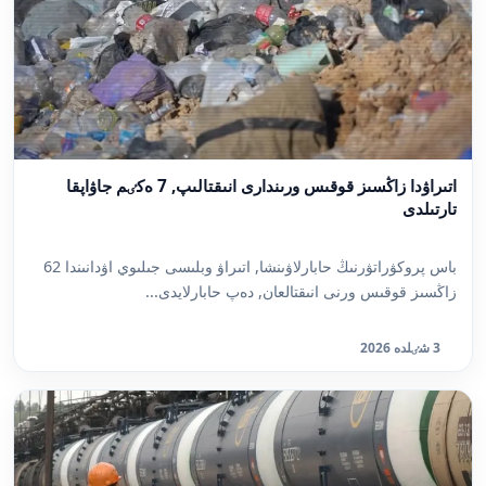
اتىراۋدا زاڭسىز قوقىس ورىندارى انىقتالىپ, 7 ەكٸم جاۋاپقا
تارتىلدى
باس پروكۋراتۋرنىڭ حابارلاۋىنشا, اتىراۋ وبلىسى جىلىوي اۋدانىندا 62
زاڭسىز قوقىس ورنى انىقتالعان, دەپ حابارلايدى...
3 شٸلدە 2026