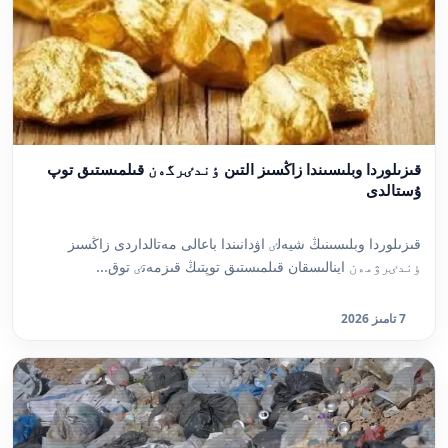
قىزىلوردا وبلىسىندا زاڭسىز التىن ٶندٸرگەن قىلمىستىق توپ
ۇستالدى
قىزىلوردا وبلىسىنىڭ شيەلٸ اۋدانىندا باعالى مەتالداردى زاڭسىز
ٶندٸرۋمەن اينالىسقان قىلمىستىق توپتىڭ قىزمەتٸ توق...
7 تامىز 2026