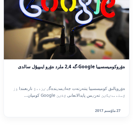
ەۋروكوميسسييا Google-گە 2,4 ملرد ەۋرو ايىپپۇل سالدى
ەۋروپالىق كوميسسييا ينتەرنەت جەلٸسٸندەگٸ ٸزدەۋ نارىعىندا ٶز
ٷستەمدٸگٸن تەرٸس پايدالانعانى ٷشٸن Google كومپان...
27 ماۋسىم 2017