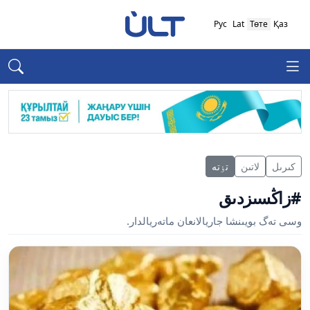
Рус
Lat
Төте
Қаз
كىرىل
لاتىن
تٶتە
#زاڭسىزدىق
وسى تەگ بويىنشا جاريالانعان ماتەريالدار.