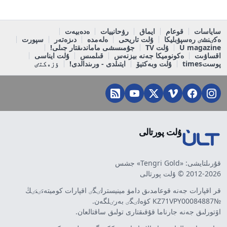
ساياسات
قوعام
ايماق
رۋحانييات
ەدەبيەت
ەكٸنشٸ رەسپۋبليكا
ۇلت تاريحى
ەلەمدە
دىزەتەر
سپورت
U magazine
ۇلت TV
جۇمىسشى ماماندىقتار جىلى!
اقساۋىت
ەكونوميكا جەنە بيزنەس
قىلمىس
ۇلت ايناسى
پوستtimes
ۇلت وبەكتيۆ
ايتىلدى - ورىندالدى!
ٶزەكتٸ
ۇلت پورتالى
قۇرىلتايشى: «Tengri Gold» جشس
2012-2026 © ۇلت پورتالى
قر اقپارات جەنە قوعامدىق دامۋ مينيسترلٸگٸ اقپارات كوميتەتٸنٸڭ
№KZ71VPY00084887 كۋەلٸگٸ بەرٸلگەن.
اۆتورلىق جەنە جارناما قۇقىقتارى تولىق ساقتالعان.