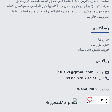
سايت ماتەريالدارىن پايدالانعاندا دەرەككٶزگە سٸلتەمە كٶرسەتۋ
مٸندەتتٸ. اۆتورلار پٸكٸرٸ مەن رەداكتسييا كٶزقاراسى سەيكەس كەلە
بەرمەۋٸ مٷمكٸن. جارناما مەن حابارلاندىرۋلاردىڭ مازمۇنىنا جارناما
بەرۋشٸ جاۋاپتى.
رەداكتسييا
جارناما
جوبا تۋرالى
قۇپييالىلىق ساياساتى
بايلانىس
پوشتا:
1ult.kz@gmail.com
تەل:
+7 707 878 85 89
پوددەرجكا
WebAudit