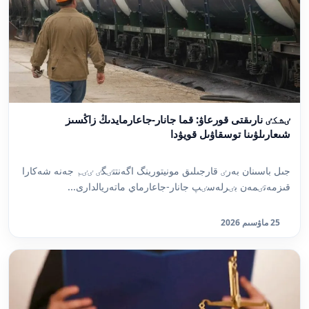
ٸشكٸ نارىقتى قورعاۋ: قما جانار-جاعارمايدىڭ زاڭسىز
شىعارىلۋىنا توسقاۋىل قويۋدا
جىل باسىنان بەرٸ قارجىلىق مونيتورينگ اگەنتتٸگٸ ٸٸم جەنە شەكارا
قىزمەتٸمەن بٸرلەسٸپ جانار-جاعارماي ماتەريالدارى...
25 ماۋسىم 2026