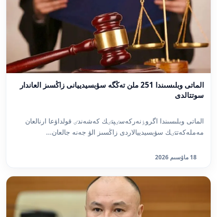
الماتى وبلىسىندا 251 ملن تەڭگە سۋبسيدييانى زاڭسىز العاندار
سوتتالدى
الماتى وبلىسىندا اگروٶنەركەسٸپتٸك كەشەندٸ قولداۋعا ارنالعان
مەملەكەتتٸك سۋبسيدييالاردى زاڭسىز الۋ جەنە جالعان...
18 ماۋسىم 2026