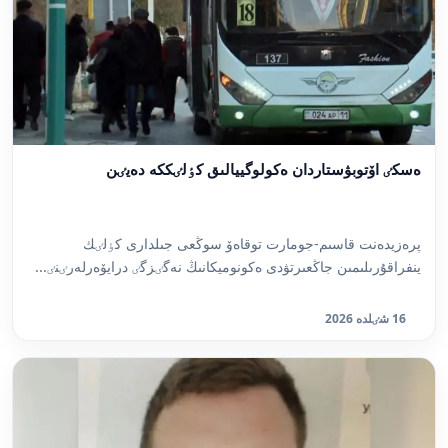
ەسكٸ اۆتوبۋستاردان ەكولوگييالىق كٶلٸككە دەيٸن
پرەزيدەنت قاسىم-جومارت توقاەۆ سوڭعى جىلدارى كٶلٸك
ينفراقۇرىلىمىن جاڭعىرتۋدى ەكونوميكانىڭ نەگٸزگٸ درايۆەرلەرٸنٸ...
16 شٸلدە 2026