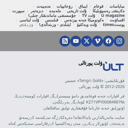
ساياسات
قوعام
ايماق
رۋحانييات
ەدەبيەت
ەكٸنشٸ رەسپۋبليكا
ۇلت تاريحى
ەلەمدە
دىزەتەر
سپورت
U magazine
ۇلت TV
جۇمىسشى ماماندىقتار جىلى!
اقساۋىت
ەكونوميكا جەنە بيزنەس
قىلمىس
ۇلت ايناسى
پوستtimes
ۇلت وبەكتيۆ
ايتىلدى - ورىندالدى!
ٶزەكتٸ
ۇلت پورتالى
قۇرىلتايشى: «Tengri Gold» جشس
2012-2026 © ۇلت پورتالى
قر اقپارات جەنە قوعامدىق دامۋ مينيسترلٸگٸ اقپارات كوميتەتٸنٸڭ
№KZ71VPY00084887 كۋەلٸگٸ بەرٸلگەن.
اۆتورلىق جەنە جارناما قۇقىقتارى تولىق ساقتالعان.
سايت ماتەريالدارىن پايدالانعاندا دەرەككٶزگە سٸلتەمە كٶرسەتۋ
مٸندەتتٸ. اۆتورلار پٸكٸرٸ مەن رەداكتسييا كٶزقاراسى سەيكەس كەلە