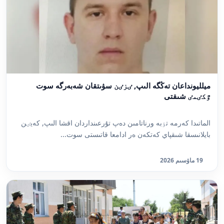
ميلليونداعان تەڭگە الىپ, ٸزٸن سۋىتقان شەبەرگە سوت
ٷكٸمٸ شىقتى
الماتىدا كەرمە تٶبە ورناتامىن دەپ تۇرعىنداردان اقشا الىپ, كەيٸن
بايلانىسقا شىقپاي كەتكەن ەر ادامعا قاتىستى سوت...
19 ماۋسىم 2026