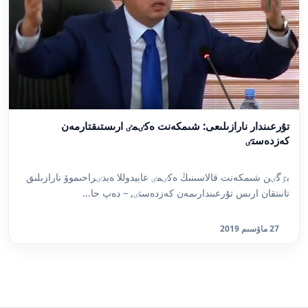
تۇرعىندار نارازىلىعى: شىمكەنت ەكٸمٸ ارىستىقتارمەن
كەزدەستٸ
بٷگٸن شىمكەنت قالاسىنىڭ ەكٸمٸ عابيدوللا ەبدٸراحىموۆ نارازىلىق
تانىتقان ارىس تۇرعىندارىمەن كەزدەستٸ, – دەپ حا...
27 ماۋسىم 2019