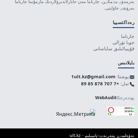
بەرمەۋٸ مٷمكٸن. جارناما مەن حابارلاندىرۋلاردىڭ مازمۇنىنا جارناما
بەرۋشٸ جاۋاپتى.
رەداكتسييا
جارناما
جوبا تۋرالى
قۇپييالىلىق ساياساتى
بايلانىس
پوشتا:
1ult.kz@gmail.com
تەل:
+7 707 878 85 89
پوددەرجكا
WebAudit
تەۋەلسٸز ينتەرنەت-باسىلىم - ult.kz