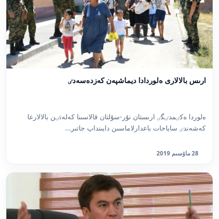
ارىس بالالارى ەلوردادا ديماشپەن كەزدەسەدٸ
ەلوردا ەكٸمدٸگٸ ارىستان نۇر-سۇلتان قالاسىنا كەلەتٸن بالالارعا
كەشەندٸ ساياحات باعدارلاماسىن دايىنداپ جاتىر...
28 ماۋسىم 2019