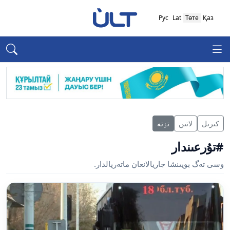
Рус
Lat
Төте
Қаз
كىرىل
لاتىن
تٶتە
#تۇرعىندار
وسى تەگ بويىنشا جاريالانعان ماتەريالدار.