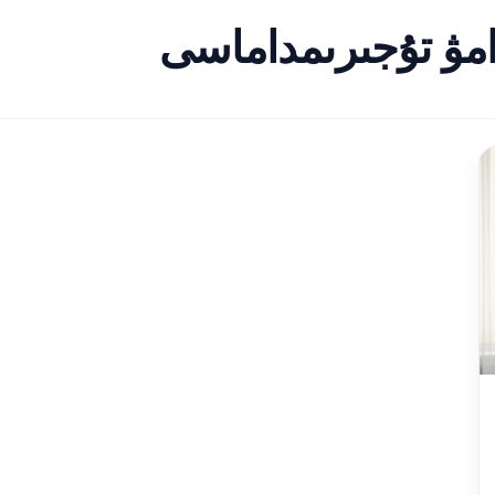
مۋ تۇجىرىمداماسى