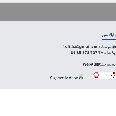
بايلانىس
پوشتا:
1ult.kz@gmail.com
تەل:
+7 707 878 85 89
پوددەرجكا
WebAudit
جوعارى