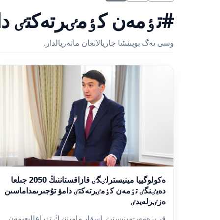
#تٶمەن كٶمٸرتەكتٸ دا
وسى تەگ بويىنشا جاريالانعان ماتەريالدار.
ەكولوگييا مينيسترلٸگٸ قازاقستاننىڭ 2050 جىلعا
دەيٸنگٸ تٶمەن كٶمٸرتەكتٸ دامۋ تۇجىرىمداماسىن
ەزٸرلەيدٸ
قر پرەمەر-مينيسترٸ اسقار ماميننٸڭ تٶراعالىعىمەن