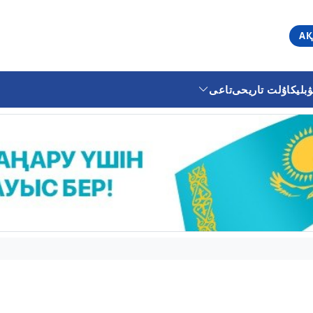
АҚ
ليكا
ۇلت تاريحى
تاعى