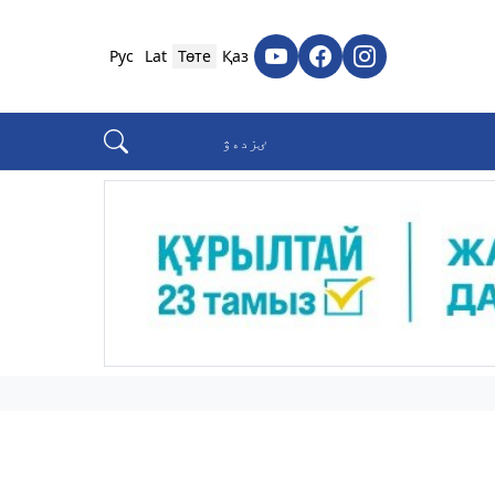
Рус
Lat
Төте
Қаз