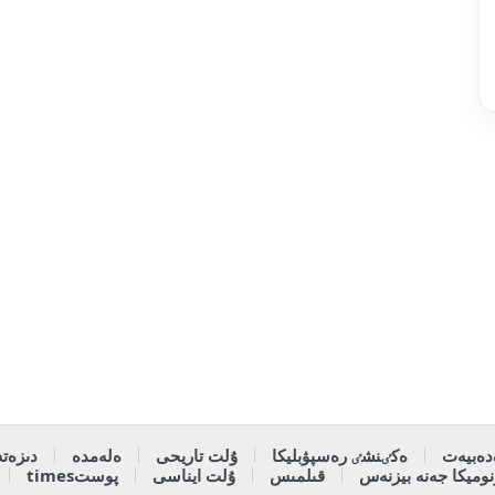
دەبيەت
ەكٸنشٸ رەسپۋبليكا
ۇلت تاريحى
ەلەمدە
دىزەتە
وميكا جەنە بيزنەس
قىلمىس
ۇلت ايناسى
پوستtimes