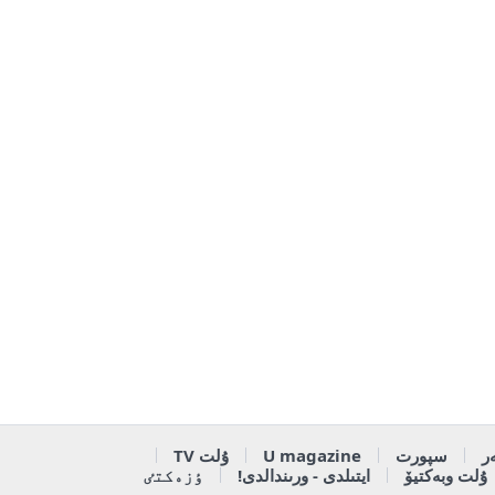
ر
سپورت
U magazine
ۇلت TV
ۇلت وبەكتيۆ
ايتىلدى - ورىندالدى!
ٶزەكتٸ