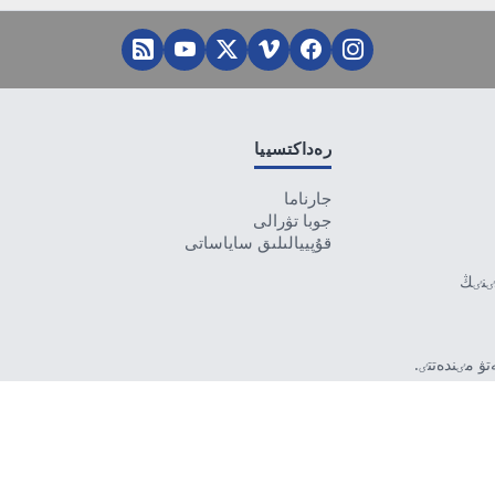
رەداكتسييا
جارناما
جوبا تۋرالى
قۇپييالىلىق ساياساتى
تٸنٸڭ
ۋ مٸندەتتٸ.
بەرمەۋٸ
رۋشٸ جاۋاپتى.