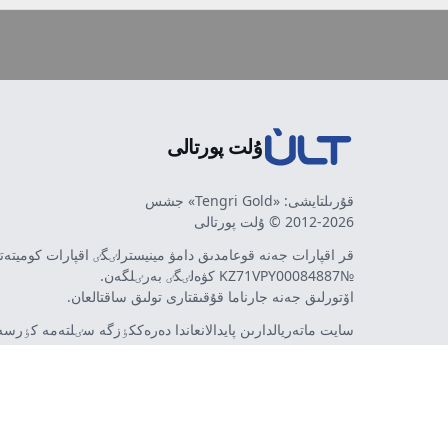
ۇلت پورتالى
قۇرىلتايشى: «Tengri Gold» جشس
2012-2026 © ۇلت پورتالى
قر اقپارات جەنە قوعامدىق دامۋ مينيسترلٸگٸ اقپارات كوميتە
№KZ71VPY00084887 كۋەلٸگٸ بەرٸلگەن.
اۆتورلىق جەنە جارناما قۇقىقتارى تولىق ساقتالعان.
سايت ماتەريالدارىن پايدالانعاندا دەرەككٶزگە سٸلتەمە كٶرسەت
اۆتورلار پٸكٸرٸ مەن رەداكتسييا كٶزقاراسى سەيكەس كەلە 
مٷمكٸن. جارناما مەن حابارلاندىرۋلاردىڭ مازمۇنىنا جارناما بە
تەۋەلسٸز ينتەرنەت-باسىلىم - ult.kz