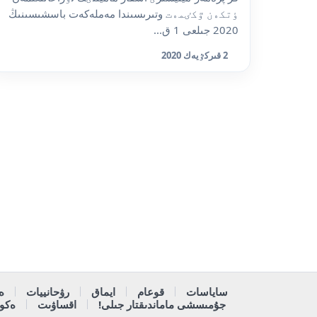
ٶتكەن ٷكٸمەت وتىرىسىندا مەملەكەت باسشىسىنىڭ
2020 جىلعى 1 ق...
2 قىركٷيەك 2020
ساياسات
قوعام
ايماق
رۋحانييات
ە
جۇمىسشى ماماندىقتار جىلى!
اقساۋىت
ەكون