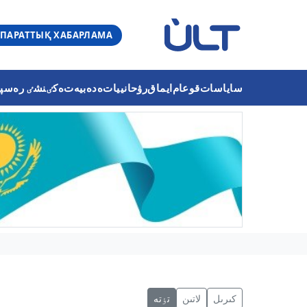
ПАРАТТЫҚ ХАБАРЛАМА
ساياسات
قوعام
ايماق
رۋحانييات
ەدەبيەت
ەكٸنشٸ رەسپۋب
كىرىل
لاتىن
تٶتە