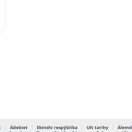
t
Ádebiet
Ekinshi respýblika
Ult tarihy
Álemd