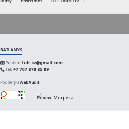
ainasy
Posttimes
ULT OBEKTIV
BAILANYS
Poshta:
1ult.kz@gmail.com
Tel:
+7 707 878 85 89
Podderjka
WebAudit