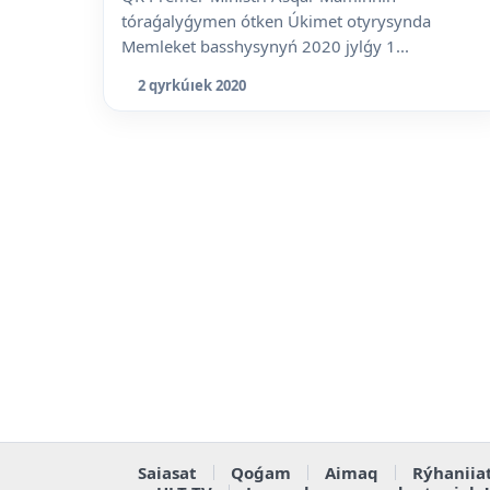
tóraǵalyǵymen ótken Úkimet otyrysynda
Memleket basshysynyń 2020 jylǵy 1...
2 qyrkúıek 2020
Saiasat
Qoǵam
Aimaq
Rýhaniia