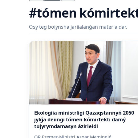
#tómen kómirtek
Osy teg boiynsha jariialanǵan materialdar.
Ekologiia ministrligi Qazaqstannyń 2050
jylǵa deiingi tómen kómirtekti damý
tujyrymdamasyn ázirleidi
QR Premer-Ministri Asqar Maminniń