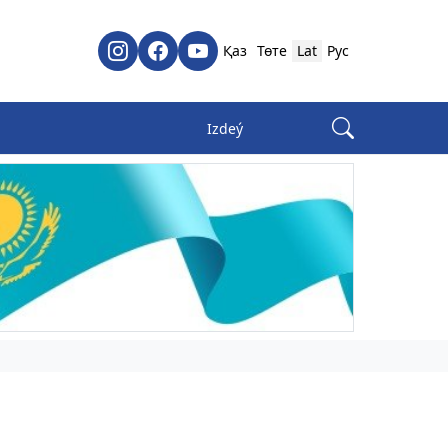
Қаз
Төте
Lat
Рус