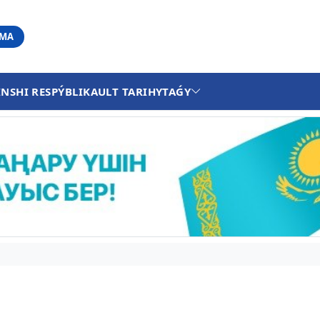
АМА
INSHI RESPÝBLIKA
ULT TARIHY
TAǴY