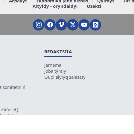
Aqsaýyt
Ekonomika jáne biznes
Qylmys
Ult 
Aityldy - oryndaldy!
Ózekti
REDAKTSIIA
Jarnama
Joba týraly
Qupiialylyq saiasaty
 komitetiniń
e kórsetý
ikes kele
ń mazmunyna