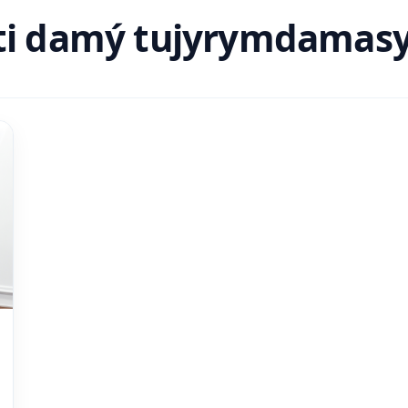
ti damý tujyrymdamas