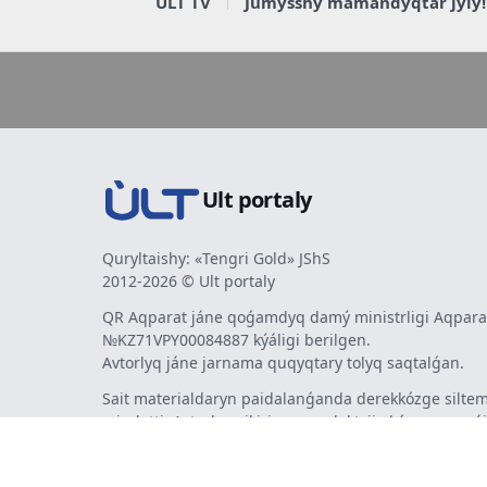
ULT TV
Jumysshy mamandyqtar jyly!
Ult portaly
Quryltaishy: «Tengri Gold» JShS
2012-2026 © Ult portaly
QR Aqparat jáne qoǵamdyq damý ministrligi Aqparat
№KZ71VPY00084887 kýáligi berilgen.
Avtorlyq jáne jarnama quqyqtary tolyq saqtalǵan.
Sait materialdaryn paidalanǵanda derekkózge siltem
mindetti. Avtorlar pikiri men redaktsiia kózqarasy sá
bermeýi múmkin. Jarnama men habarlandyrýlardy
jarnama berýshi jaýapty.