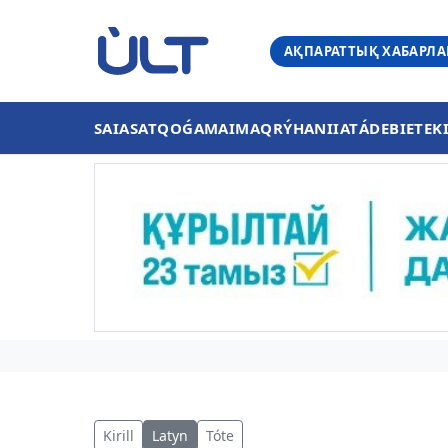
АҚПАРАТТЫҚ ХАБАРЛ
SAIASAT
QOǴAM
AIMAQ
RÝHANIIAT
ÁDEBIET
EK
Kirill
Latyn
Tóte