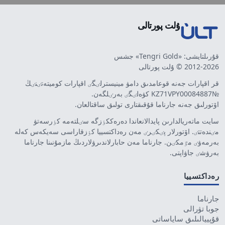
ۇلت پورتالى
قۇرىلتايشى: «Tengri Gold» جشس
2012-2026 © ۇلت پورتالى
قر اقپارات جەنە قوعامدىق دامۋ مينيسترلٸگٸ اقپارات كوميتەتٸنٸڭ
№KZ71VPY00084887 كۋەلٸگٸ بەرٸلگەن.
اۆتورلىق جەنە جارناما قۇقىقتارى تولىق ساقتالعان.
سايت ماتەريالدارىن پايدالانعاندا دەرەككٶزگە سٸلتەمە كٶرسەتۋ
مٸندەتتٸ. اۆتورلار پٸكٸرٸ مەن رەداكتسييا كٶزقاراسى سەيكەس كەلە
بەرمەۋٸ مٷمكٸن. جارناما مەن حابارلاندىرۋلاردىڭ مازمۇنىنا جارناما
بەرۋشٸ جاۋاپتى.
رەداكتسييا
جارناما
جوبا تۋرالى
قۇپييالىلىق ساياساتى