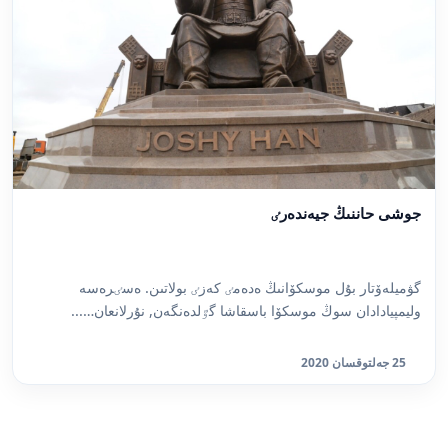
جوشى حاننىڭ جيەندەرٸ
گۋميلەۆتار بۇل موسكۆانىڭ ەدەمٸ كەزٸ بولاتىن. ەسٸرەسە
وليمپيادادان سوڭ موسكۆا باسقاشا گٷلدەنگەن, نۇرلانعان…...
25 جەلتوقسان 2020