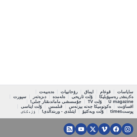
ساياسات
قوعام
ايماق
رۋحانييات
ەدەبيەت
ەكٸنشٸ رەسپۋبليكا
ۇلت تاريحى
ەلەمدە
دىزەتەر
سپورت
U magazine
ۇلت TV
جۇمىسشى ماماندىقتار جىلى!
اقساۋىت
ەكونوميكا جەنە بيزنەس
قىلمىس
ۇلت ايناسى
پوستtimes
ۇلت وبەكتيۆ
ايتىلدى - ورىندالدى!
ٶزەكتٸ