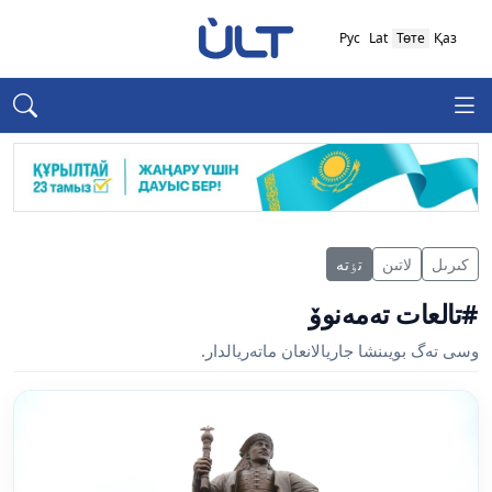
Рус
Lat
Төте
Қаз
كىرىل
لاتىن
تٶتە
#تالعات تەمەنوۆ
وسى تەگ بويىنشا جاريالانعان ماتەريالدار.