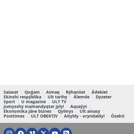
Saiasat
Qoǵam
Aimaq
Rýhaniiat
Ádebiet
Ekinshi respýblika
Ult tarihy
Álemde
Dyzeter
Sport
U magazine
ULT TV
Jumysshy mamandyqtar jyly!
Aqsaýyt
Ekonomika jáne biznes
Qylmys
Ult ainasy
Posttimes
ULT OBEKTIV
Aityldy - oryndaldy!
Ózekti