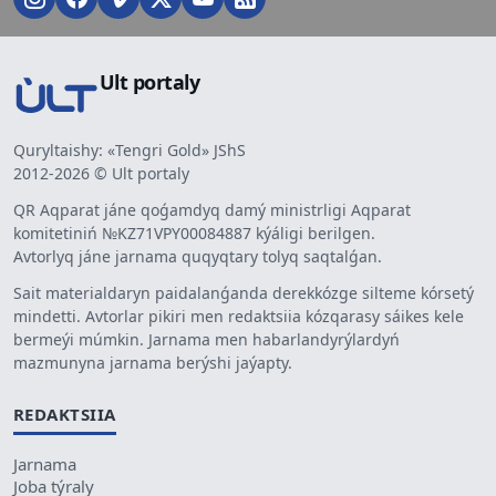
Ult portaly
Quryltaishy: «Tengri Gold» JShS
2012-2026 © Ult portaly
QR Aqparat jáne qoǵamdyq damý ministrligi Aqparat
komitetiniń №KZ71VPY00084887 kýáligi berilgen.
Avtorlyq jáne jarnama quqyqtary tolyq saqtalǵan.
Sait materialdaryn paidalanǵanda derekkózge silteme kórsetý
mindetti. Avtorlar pikiri men redaktsiia kózqarasy sáikes kele
bermeýi múmkin. Jarnama men habarlandyrýlardyń
mazmunyna jarnama berýshi jaýapty.
REDAKTSIIA
Jarnama
Joba týraly