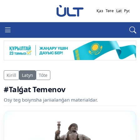
Қаз
Төте
Lat
Рус
Kirill
Latyn
Tóte
#Talǵat Temenov
Osy teg boiynsha jariialanǵan materialdar.