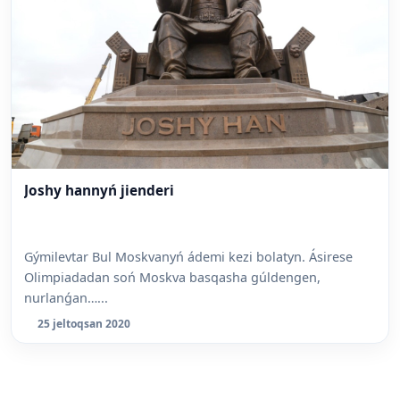
Joshy hannyń jienderi
Gýmilevtar Bul Moskvanyń ádemi kezi bolatyn. Ásirese
Olimpiadadan soń Moskva basqasha gúldengen,
nurlanǵan…...
25 jeltoqsan 2020