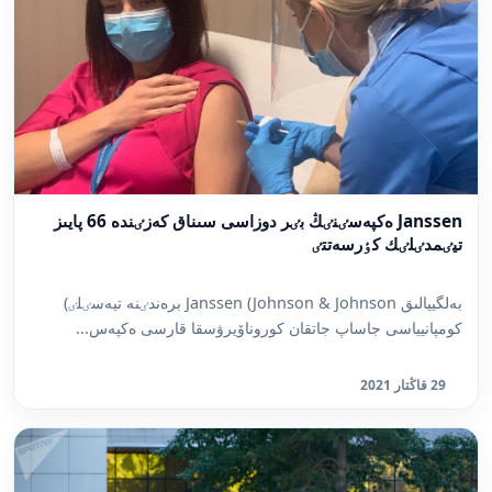
Janssen ەكپەسٸنٸڭ بٸر دوزاسى سىناق كەزٸندە 66 پايىز
تيٸمدٸلٸك كٶرسەتتٸ
بەلگييالىق Janssen (Johnson & Johnson برەندٸنە تيەسٸلٸ)
كومپانيياسى جاساپ جاتقان كوروناۆيرۋسقا قارسى ەكپەس...
29 قاڭتار 2021