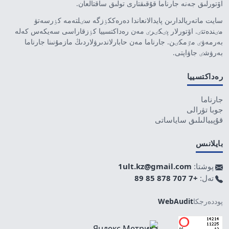
اۆتورلىق جەنە جارناما قۇقىقتارى تولىق ساقتالعان.
سايت ماتەريالدارىن پايدالانعاندا دەرەككٶزگە سٸلتەمە كٶرسەتۋ
مٸندەتتٸ. اۆتورلار پٸكٸرٸ مەن رەداكتسييا كٶزقاراسى سەيكەس كەلە
بەرمەۋٸ مٷمكٸن. جارناما مەن حابارلاندىرۋلاردىڭ مازمۇنىنا جارناما
بەرۋشٸ جاۋاپتى.
رەداكتسييا
جارناما
جوبا تۋرالى
قۇپييالىلىق ساياساتى
بايلانىس
پوشتا:
1ult.kz@gmail.com
تەل:
+7 707 878 85 89
پوددەرجكا
WebAudit