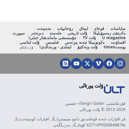
ساياسات
قوعام
ايماق
رۋحانييات
ەدەبيەت
ەكٸنشٸ رەسپۋبليكا
ۇلت تاريحى
ەلەمدە
دىزەتەر
سپورت
U magazine
ۇلت TV
جۇمىسشى ماماندىقتار جىلى!
اقساۋىت
ەكونوميكا جەنە بيزنەس
قىلمىس
ۇلت ايناسى
پوستtimes
ۇلت وبەكتيۆ
ايتىلدى - ورىندالدى!
ٶزەكتٸ
ۇلت پورتالى
قۇرىلتايشى: «Tengri Gold» جشس
2012-2026 © ۇلت پورتالى
قر اقپارات جەنە قوعامدىق دامۋ مينيسترلٸگٸ اقپارات كوميتەتٸنٸڭ
№KZ71VPY00084887 كۋەلٸگٸ بەرٸلگەن.