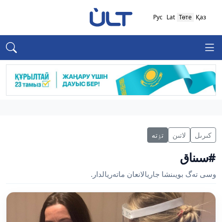
Рус
Lat
Төте
Қаз
كىرىل
لاتىن
تٶتە
#سىناق
وسى تەگ بويىنشا جاريالانعان ماتەريالدار.