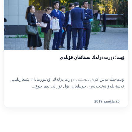
ۇبت: تٶرت تٷلەك سىناقتان قۋىلدى
ۇبت-نىڭ بەس كٷنٸ ٸشٸندە تٶرت تٷلەك اۋديتورييادان شىعارىلىپ,
تەستٸلەۋ نەتيجەلەرٸ جويىلعان. بۇل تۋرالى بعم جوع...
25 ماۋسىم 2019