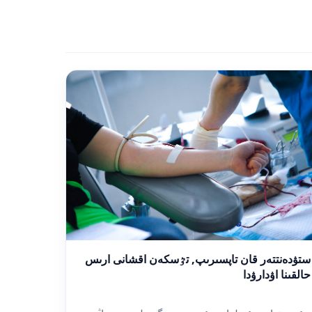
ستۋدەنتتەر قان تاپسىرىپ, تٷسكەن اقشانى ارىس
حالقىنا اۋدارۋدا