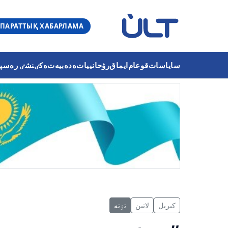
ПАРАТТЫҚ ХАБАРЛАМА
ساياسات
قوعام
ايماق
رۋحانييات
ەدەبيەت
ەكٸنشٸ رەسپۋب
كىرىل
لاتىن
تٶتە