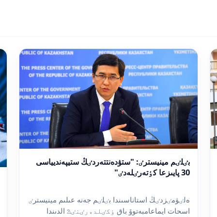
بٸلٸم مينيسترٸ: "ستۋدەنتتەردٸڭ ستيپەنديياسى
30 پايىزعا كٶتەرٸلەدٸ"
ەلٸۋمٸزدٸڭ استاناسىندا بٸلٸم جەنە عىلىم مينيسترٸ
اسحات ايماعامبەتوۆ باق ٶكٸلدەرٸنٸڭ الدىندا