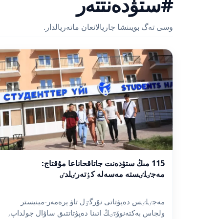
#ستۋدەنتتەر
وسى تەگ بويىنشا جاريالانعان ماتەريالدار.
115 مىڭ ستۋدەنت جاتاقحاناعا مۇقتاج:
مەجٸلٸستە مەسەلە كٶتەرٸلدٸ
مەجٸلٸس دەپۋتاتى نۇرگٷل تاۋ پرەمەر-مينيستر
ولجاس بەكتەنوۆتٸڭ اتىنا دەپۋتاتتىق ساۋال جولداپ,