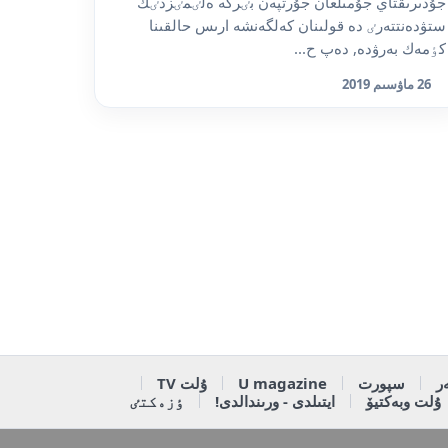
جۇدىرىقتاي جۇمىلعان جۇرتپەن بٸرگە ەلٸمٸزدٸڭ
ستۋدەنتتەرٸ دە قولىنان كەلگەنشە ارىس حالقىنا
كٶمەك بەرۋدە, دەپ ح...
26 ماۋسىم 2019
ر
سپورت
U magazine
ۇلت TV
ۇلت وبەكتيۆ
ايتىلدى - ورىندالدى!
ٶزەكتٸ