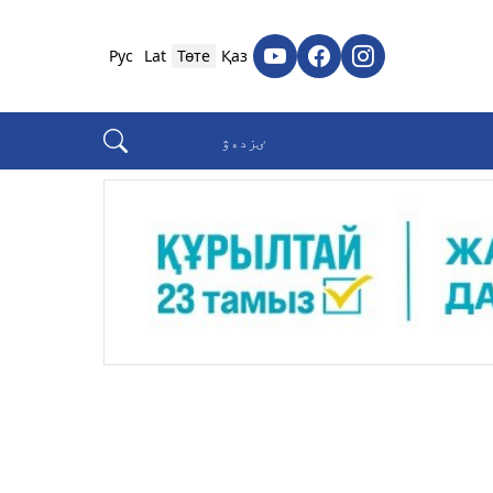
Рус
Lat
Төте
Қаз