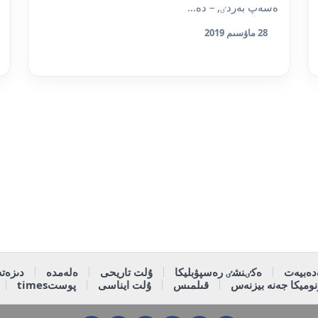
ەسەپ بەردٸ, – دە...
28 ماۋسىم 2019
دەبيەت
ەكٸنشٸ رەسپۋبليكا
ۇلت تاريحى
ەلەمدە
دىزەتە
وميكا جەنە بيزنەس
قىلمىس
ۇلت ايناسى
پوستtimes