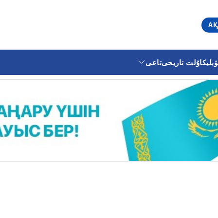
АҚ
ليكا
ۇلت تاريحى
تاعى