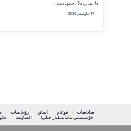
ەلٸمٸزدەگٸ ستۋدەنت...
17 ماۋسىم 2026
ساياسات
قوعام
ايماق
رۋحانييات
ە
جۇمىسشى ماماندىقتار جىلى!
اقساۋىت
ەكون