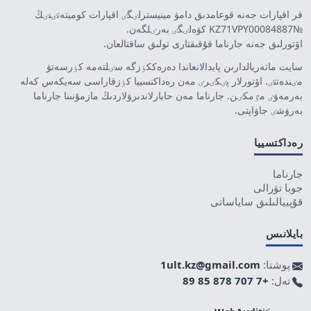
قر اقپارات جەنە قوعامدىق دامۋ مينيسترلٸگٸ اقپارات كوميتەتٸنٸڭ
№KZ71VPY00084887 كۋەلٸگٸ بەرٸلگەن.
اۆتورلىق جەنە جارناما قۇقىقتارى تولىق ساقتالعان.
سايت ماتەريالدارىن پايدالانعاندا دەرەككٶزگە سٸلتەمە كٶرسەتۋ
مٸندەتتٸ. اۆتورلار پٸكٸرٸ مەن رەداكتسييا كٶزقاراسى سەيكەس كەلە
بەرمەۋٸ مٷمكٸن. جارناما مەن حابارلاندىرۋلاردىڭ مازمۇنىنا جارناما
بەرۋشٸ جاۋاپتى.
رەداكتسييا
جارناما
جوبا تۋرالى
قۇپييالىلىق ساياساتى
بايلانىس
پوشتا:
1ult.kz@gmail.com
تەل:
+7 707 878 85 89