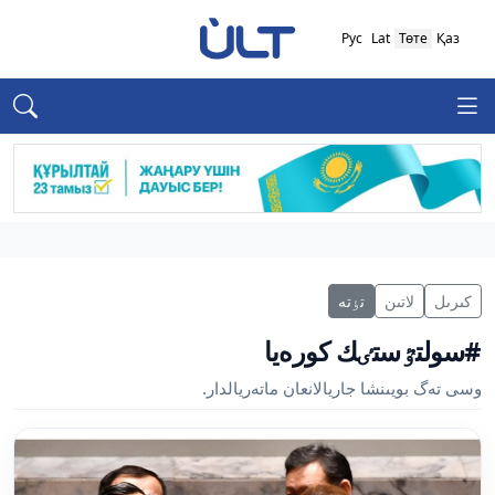
Рус
Lat
Төте
Қаз
كىرىل
لاتىن
تٶتە
#سولتٷستٸك كورەيا
وسى تەگ بويىنشا جاريالانعان ماتەريالدار.