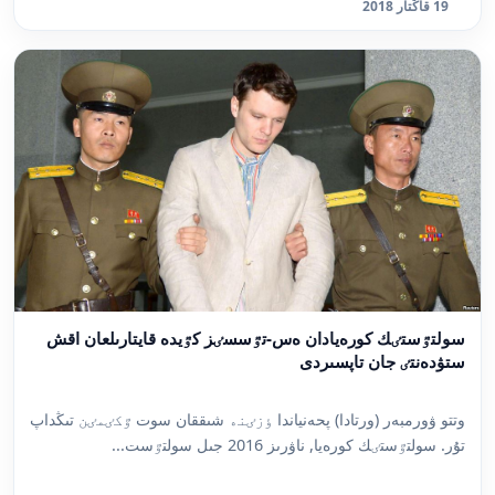
19 قاڭتار 2018
سولتٷستٸك كورەيادان ەس-تٷسسٸز كٷيدە قايتارىلعان اقش
ستۋدەنتٸ جان تاپسىردى
وتتو ۋورمبەر (ورتادا) پحەنياندا ٶزٸنە شىققان سوت ٷكٸمٸن تىڭداپ
تۇر. سولتٷستٸك كورەيا, ناۋرىز 2016 جىل سولتٷست...