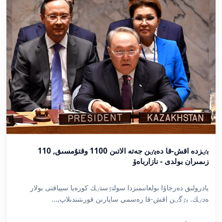
بٸزدە اقش-قا دەيٸن جەتە الاتىن 1100 وقتۇمسىق, 110
زىمىران بولدى - نازارباەۆ
يادرولىق دەرجاۆا بولعانىمىزدا سولتٷستٸك كورەيا سيياقتى بولار
ەدٸك. بٷگٸن اقش-قا رەسمي ساپارىن قورىتىندىلاپ,...