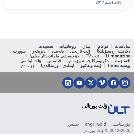
20 ماۋسىم 2017
ساياسات
قوعام
ايماق
رۋحانييات
ەدەبيەت
ەكٸنشٸ رەسپۋبليكا
ۇلت تاريحى
ەلەمدە
دىزەتەر
سپورت
U magazine
ۇلت TV
جۇمىسشى ماماندىقتار جىلى!
اقساۋىت
ەكونوميكا جەنە بيزنەس
قىلمىس
ۇلت ايناسى
پوستtimes
ۇلت وبەكتيۆ
ايتىلدى - ورىندالدى!
ٶزەكتٸ
ۇلت پورتالى
قۇرىلتايشى: «Tengri Gold» جشس
2012-2026 © ۇلت پورتالى