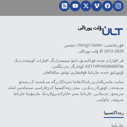
ۇلت پورتالى
قۇرىلتايشى: «Tengri Gold» جشس
2012-2026 © ۇلت پورتالى
قر اقپارات جەنە قوعامدىق دامۋ مينيسترلٸگٸ اقپارات كوميتەتٸنٸڭ
№KZ71VPY00084887 كۋەلٸگٸ بەرٸلگەن.
اۆتورلىق جەنە جارناما قۇقىقتارى تولىق ساقتالعان.
سايت ماتەريالدارىن پايدالانعاندا دەرەككٶزگە سٸلتەمە كٶرسەتۋ
مٸندەتتٸ. اۆتورلار پٸكٸرٸ مەن رەداكتسييا كٶزقاراسى سەيكەس كەلە
بەرمەۋٸ مٷمكٸن. جارناما مەن حابارلاندىرۋلاردىڭ مازمۇنىنا جارناما
بەرۋشٸ جاۋاپتى.
رەداكتسييا
جارناما