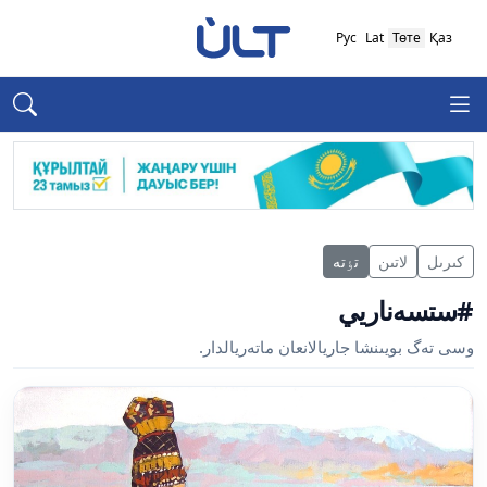
Рус
Lat
Төте
Қаз
كىرىل
لاتىن
تٶتە
#ستسەناريي
وسى تەگ بويىنشا جاريالانعان ماتەريالدار.