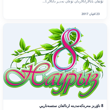
تۇتقان بابالارانالاردان تۋعان نەبٸر دانالار.ا...
23 اقپان 2017
8 ناۋرىز مەرەكەسٸنە ارنالعان ستسەناريي