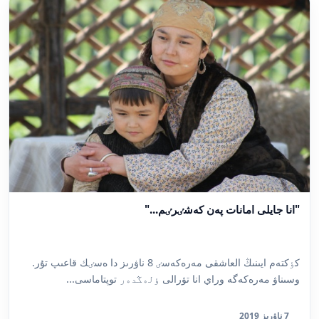
"انا جايلى امانات پەن كەشٸرٸم..."
كٶكتەم ايىنىڭ العاشقى مەرەكەسٸ 8 ناۋرىز دا ەسٸك قاعىپ تۇر.
وسىناۋ مەرەكەگە وراي انا تۋرالى ٶلەڭدەر توپتاماسى...
7 ناۋرىز 2019