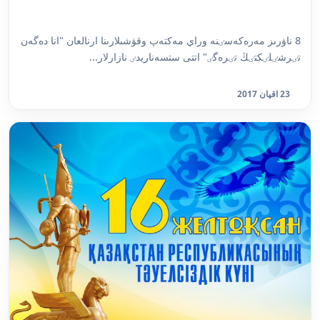
8 ناۋرىز مەرەكەسٸنە وراي مەكتەپ وقۋشىلارىنا ارنالعان "انا دەگەن
تٸرشٸلٸكتٸڭ تٸرەگٸ" اتتى ستسەناريدٸ نازارلار...
23 اقپان 2017