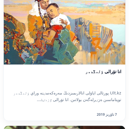
انا تۋرالى ٶلەڭدەر
Ult.kz پورتالى اياۋلى انالارىمىزدىڭ مەرەكەسٸنە وراي ٶلەڭدەر
توپتاماسىن ەزٸرلەگەن بولاتىن. انا تۋرالى ٷزدٸك...
7 ناۋرىز 2019