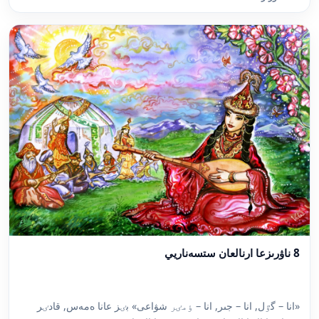
8 ناۋرىزعا ارنالعان ستسەناريي
«انا – گٷل, انا – جىر, انا – ٶمٸر شۋاعى» بٸز عانا ەمەس, قادٸر