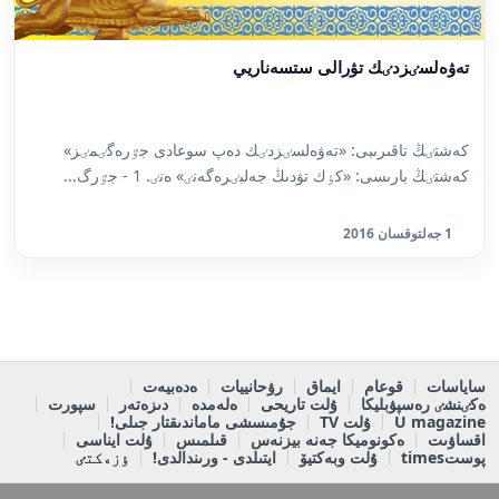
تەۋەلسٸزدٸك تۋرالى ستسەناريي
كەشتٸڭ تاقىرىبى: «تەۋەلسٸزدٸك دەپ سوعادى جٷرەگٸمٸز»
كەشتٸڭ بارىسى: «كٶك تۋدىڭ جەلبٸرەگەنٸ» ەنٸ. 1 - جٷرگ...
1 جەلتوقسان 2016
ساياسات
قوعام
ايماق
رۋحانييات
ەدەبيەت
ەكٸنشٸ رەسپۋبليكا
ۇلت تاريحى
ەلەمدە
دىزەتەر
سپورت
U magazine
ۇلت TV
جۇمىسشى ماماندىقتار جىلى!
اقساۋىت
ەكونوميكا جەنە بيزنەس
قىلمىس
ۇلت ايناسى
پوستtimes
ۇلت وبەكتيۆ
ايتىلدى - ورىندالدى!
ٶزەكتٸ