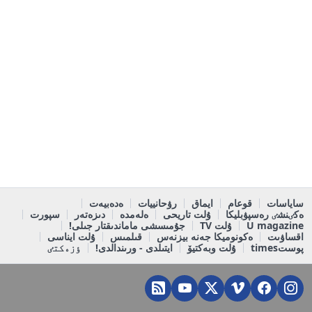
ساياسات
قوعام
ايماق
رۋحانييات
ەدەبيەت
ەكٸنشٸ رەسپۋبليكا
ۇلت تاريحى
ەلەمدە
دىزەتەر
سپورت
U magazine
ۇلت TV
جۇمىسشى ماماندىقتار جىلى!
اقساۋىت
ەكونوميكا جەنە بيزنەس
قىلمىس
ۇلت ايناسى
پوستtimes
ۇلت وبەكتيۆ
ايتىلدى - ورىندالدى!
ٶزەكتٸ