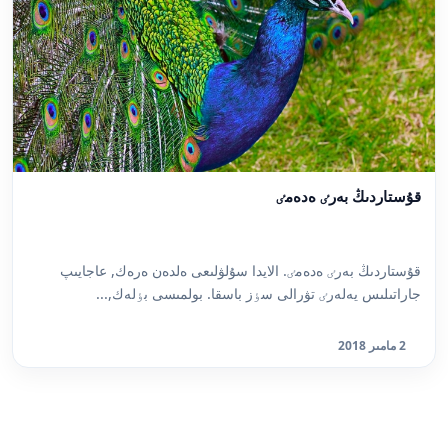
قۇستاردىڭ بەرٸ ەدەمٸ
قۇستاردىڭ بەرٸ ەدەمٸ. الايدا سۇلۋلىعى ەلدەن ەرەك, عاجايىپ
جاراتىلىس يەلەرٸ تۋرالى سٶز باسقا. بولمىسى بٶلەك,...
2 مامىر 2018