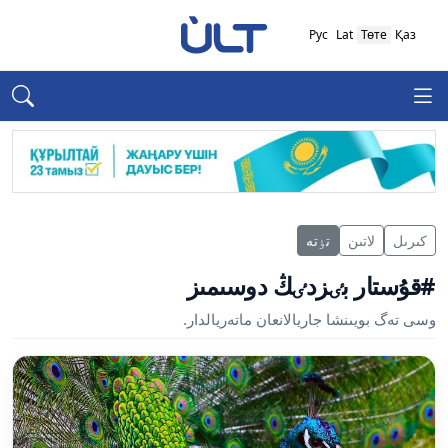
Рус
Lat
Төте
Қаз
كىرىل
لاتىن
تٶتە
#قۇستار بٸزدٸڭ دوسىمىز
وسى تەگ بويىنشا جاريالانعان ماتەريالدار.