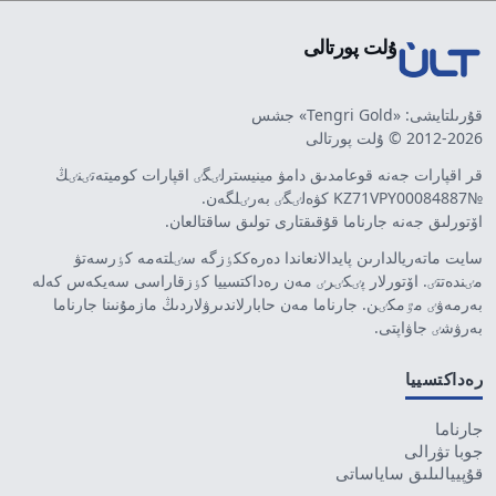
ۇلت پورتالى
قۇرىلتايشى: «Tengri Gold» جشس
2012-2026 © ۇلت پورتالى
قر اقپارات جەنە قوعامدىق دامۋ مينيسترلٸگٸ اقپارات كوميتەتٸنٸڭ
№KZ71VPY00084887 كۋەلٸگٸ بەرٸلگەن.
اۆتورلىق جەنە جارناما قۇقىقتارى تولىق ساقتالعان.
سايت ماتەريالدارىن پايدالانعاندا دەرەككٶزگە سٸلتەمە كٶرسەتۋ
مٸندەتتٸ. اۆتورلار پٸكٸرٸ مەن رەداكتسييا كٶزقاراسى سەيكەس كەلە
بەرمەۋٸ مٷمكٸن. جارناما مەن حابارلاندىرۋلاردىڭ مازمۇنىنا جارناما
بەرۋشٸ جاۋاپتى.
رەداكتسييا
جارناما
جوبا تۋرالى
قۇپييالىلىق ساياساتى