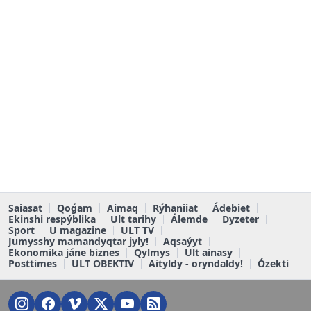
Saiasat
Qoǵam
Aimaq
Rýhaniiat
Ádebiet
Ekinshi respýblika
Ult tarihy
Álemde
Dyzeter
Sport
U magazine
ULT TV
Jumysshy mamandyqtar jyly!
Aqsaýyt
Ekonomika jáne biznes
Qylmys
Ult ainasy
Posttimes
ULT OBEKTIV
Aityldy - oryndaldy!
Ózekti