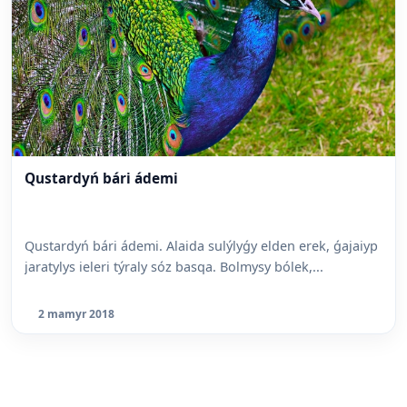
Qustardyń bári ádemi
Qustardyń bári ádemi. Alaida sulýlyǵy elden erek, ǵajaiyp
jaratylys ieleri týraly sóz basqa. Bolmysy bólek,...
2 mamyr 2018