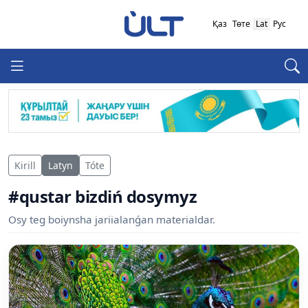
Қаз
Төте
Lat
Рус
Kirill
Latyn
Tóte
#qustar bizdiń dosymyz
Osy teg boiynsha jariialanǵan materialdar.