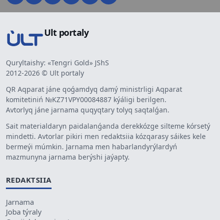
Ult portaly
Quryltaishy: «Tengri Gold» JShS
2012-2026 © Ult portaly
QR Aqparat jáne qoǵamdyq damý ministrligi Aqparat
komitetiniń №KZ71VPY00084887 kýáligi berilgen.
Avtorlyq jáne jarnama quqyqtary tolyq saqtalǵan.
Sait materialdaryn paidalanǵanda derekkózge silteme kórsetý
mindetti. Avtorlar pikiri men redaktsiia kózqarasy sáikes kele
bermeýi múmkin. Jarnama men habarlandyrýlardyń
mazmunyna jarnama berýshi jaýapty.
REDAKTSIIA
Jarnama
Joba týraly