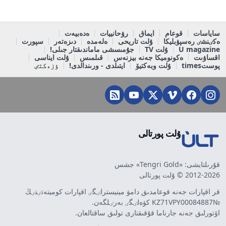
ساياسات
قوعام
ايماق
رۋحانييات
ەدەبيەت
ەكٸنشٸ رەسپۋبليكا
ۇلت تاريحى
ەلەمدە
دىزەتەر
سپورت
U magazine
ۇلت TV
جۇمىسشى ماماندىقتار جىلى!
اقساۋىت
ەكونوميكا جەنە بيزنەس
قىلمىس
ۇلت ايناسى
پوستtimes
ۇلت وبەكتيۆ
ايتىلدى - ورىندالدى!
ٶزەكتٸ
ۇلت پورتالى
قۇرىلتايشى: «Tengri Gold» جشس
2012-2026 © ۇلت پورتالى
قر اقپارات جەنە قوعامدىق دامۋ مينيسترلٸگٸ اقپارات كوميتەتٸنٸڭ
№KZ71VPY00084887 كۋەلٸگٸ بەرٸلگەن.
اۆتورلىق جەنە جارناما قۇقىقتارى تولىق ساقتالعان.