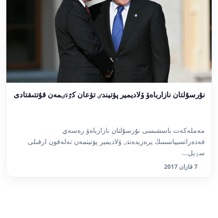
نۇرسۇلتان نازارباەۆ ۆلاديمير پۋتيندٸ تۋعان كٷنٸمەن قۇتتىقتادى
مەملەكەت باسشىسى نۇرسۇلتان نازارباەۆ رەسەي
فەدەراتسيياسىنىڭ پرەزيدەنتٸ ۆلاديمير پۋتينمەن تەلەفون ارقىلى
سٶيل...
7 قازان 2017