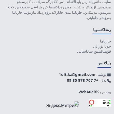
سايت ماتەريالدارىن پايدالانعاندا دەرەككٶزگە سٸلتەمە كٶرسەتۋ
مٸندەتتٸ. اۆتورلار پٸكٸرٸ مەن رەداكتسييا كٶزقاراسى سەيكەس كەلە
بەرمەۋٸ مٷمكٸن. جارناما مەن حابارلاندىرۋلاردىڭ مازمۇنىنا جارناما
بەرۋشٸ جاۋاپتى.
رەداكتسييا
جارناما
جوبا تۋرالى
قۇپييالىلىق ساياساتى
بايلانىس
پوشتا:
1ult.kz@gmail.com
تەل:
+7 707 878 85 89
پوددەرجكا
WebAudit