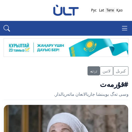
Рус
Lat
Төте
Қаз
كىرىل
لاتىن
تٶتە
#قۇرمەت
وسى تەگ بويىنشا جاريالانعان ماتەريالدار.