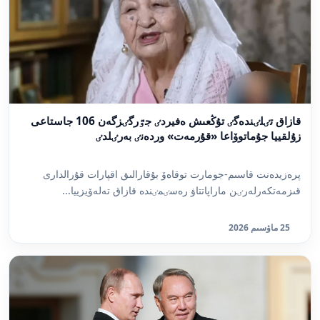
قازاق تٸلٸندەگٸ تۇڭعىش ەفيردٸ جٷرگٸزگەن 106 جاستاعى
زۇلقييا جۇماتوۆاعا «قۇرمەت» وردەنٸ بەرٸلدٸ
پرەزيدەنت قاسىم-جومارت توقاەۆ بۇقارالىق اقپارات قۇرالدارى
قىزمەتكەرلەرٸن ماراپاتتاۋ رەسٸمٸندە قازاق تەلەۆيزييا...
25 ماۋسىم 2026