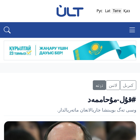
Рус
Lat
Төте
Қаз
كىرىل
لاتىن
تٶتە
#قۇل-مۇحاممەد
وسى تەگ بويىنشا جاريالانعان ماتەريالدار.