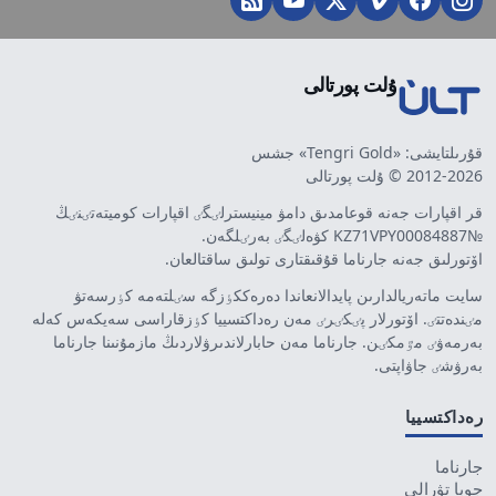
ۇلت پورتالى
قۇرىلتايشى: «Tengri Gold» جشس
2012-2026 © ۇلت پورتالى
قر اقپارات جەنە قوعامدىق دامۋ مينيسترلٸگٸ اقپارات كوميتەتٸنٸڭ
№KZ71VPY00084887 كۋەلٸگٸ بەرٸلگەن.
اۆتورلىق جەنە جارناما قۇقىقتارى تولىق ساقتالعان.
سايت ماتەريالدارىن پايدالانعاندا دەرەككٶزگە سٸلتەمە كٶرسەتۋ
مٸندەتتٸ. اۆتورلار پٸكٸرٸ مەن رەداكتسييا كٶزقاراسى سەيكەس كەلە
بەرمەۋٸ مٷمكٸن. جارناما مەن حابارلاندىرۋلاردىڭ مازمۇنىنا جارناما
بەرۋشٸ جاۋاپتى.
رەداكتسييا
جارناما
جوبا تۋرالى