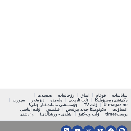
ساياسات
قوعام
ايماق
رۋحانييات
ەدەبيەت
ەكٸنشٸ رەسپۋبليكا
ۇلت تاريحى
ەلەمدە
دىزەتەر
سپورت
U magazine
ۇلت TV
جۇمىسشى ماماندىقتار جىلى!
اقساۋىت
ەكونوميكا جەنە بيزنەس
قىلمىس
ۇلت ايناسى
پوستtimes
ۇلت وبەكتيۆ
ايتىلدى - ورىندالدى!
ٶزەكتٸ