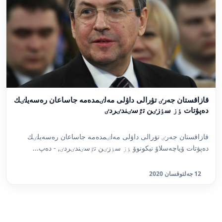
قازاقستان جەرٸ تۋرالى داۋلى مەلٸمدەمە جاساعان رەسەيلٸك
دەپۋتات ٶز سٶزٸن تٷسٸندٸردٸ
قازاقستان جەرٸ تۋرالى داۋلى مەلٸمدەمە جاساعان رەسەيلٸك
دەپۋتات ۆياچەسلاۆ نيكونوۆ ٶز سٶزٸن تٷسٸندٸردٸ, - دەپ...
12 جەلتوقسان 2020