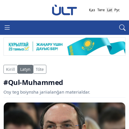
Қаз
Төте
Lat
Рус
Kirill
Latyn
Tóte
#Qul-Muhammed
Osy teg boiynsha jariialanǵan materialdar.