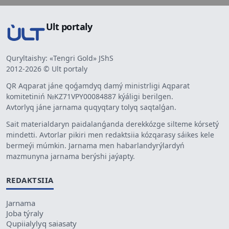
Ult portaly
Quryltaishy: «Tengri Gold» JShS
2012-2026 © Ult portaly
QR Aqparat jáne qoǵamdyq damý ministrligi Aqparat
komitetiniń №KZ71VPY00084887 kýáligi berilgen.
Avtorlyq jáne jarnama quqyqtary tolyq saqtalǵan.
Sait materialdaryn paidalanǵanda derekkózge silteme kórsetý
mindetti. Avtorlar pikiri men redaktsiia kózqarasy sáikes kele
bermeýi múmkin. Jarnama men habarlandyrýlardyń
mazmunyna jarnama berýshi jaýapty.
REDAKTSIIA
Jarnama
Joba týraly
Qupiialylyq saiasaty