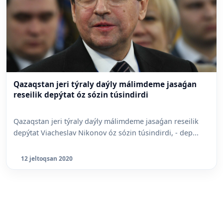
Qazaqstan jeri týraly daýly málimdeme jasaǵan
reseilik depýtat óz sózin túsindirdi
Qazaqstan jeri týraly daýly málimdeme jasaǵan reseilik
depýtat Viacheslav Nikonov óz sózin túsindirdi, - dep...
12 jeltoqsan 2020