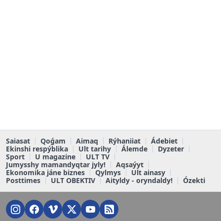
Saiasat
Qoǵam
Aimaq
Rýhaniiat
Ádebiet
Ekinshi respýblika
Ult tarihy
Álemde
Dyzeter
Sport
U magazine
ULT TV
Jumysshy mamandyqtar jyly!
Aqsaýyt
Ekonomika jáne biznes
Qylmys
Ult ainasy
Posttimes
ULT OBEKTIV
Aityldy - oryndaldy!
Ózekti