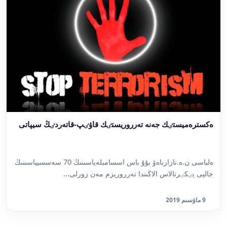
ەكسترەميستٸك جەنە تەرروريستٸك قاۋٸپ-قاتەردٸڭ سيپاتى
ەلباسى ن.ە.نازارباەۆ بۇۇ باس اسسامبلەياسىنىڭ 70 سەسسيياسىنىڭ
جالپى پٸكٸرتالاس الاڭىندا تەرروريزم مەن زورلى...
9 ماۋسىم 2019