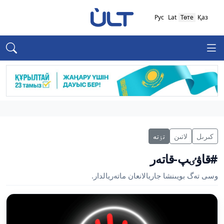
Рус
Lat
Төте
Қаз
كىرىل
لاتىن
تٶتە
#قاۋٸپ-قاتەر
وسى تەگ بويىنشا جاريالانعان ماتەريالدار.