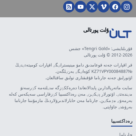
ۇلت پورتالى
قۇرىلتايشى: «Tengri Gold» جشس
2012-2026 © ۇلت پورتالى
قر اقپارات جەنە قوعامدىق دامۋ مينيسترلٸگٸ اقپارات كوميتەتٸنٸڭ
№KZ71VPY00084887 كۋەلٸگٸ بەرٸلگەن.
اۆتورلىق جەنە جارناما قۇقىقتارى تولىق ساقتالعان.
سايت ماتەريالدارىن پايدالانعاندا دەرەككٶزگە سٸلتەمە كٶرسەتۋ
مٸندەتتٸ. اۆتورلار پٸكٸرٸ مەن رەداكتسييا كٶزقاراسى سەيكەس كەلە
بەرمەۋٸ مٷمكٸن. جارناما مەن حابارلاندىرۋلاردىڭ مازمۇنىنا جارناما
بەرۋشٸ جاۋاپتى.
رەداكتسييا
جارناما