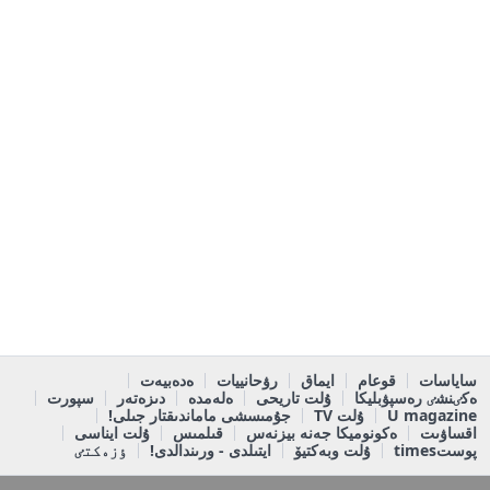
ساياسات
قوعام
ايماق
رۋحانييات
ەدەبيەت
ەكٸنشٸ رەسپۋبليكا
ۇلت تاريحى
ەلەمدە
دىزەتەر
سپورت
U magazine
ۇلت TV
جۇمىسشى ماماندىقتار جىلى!
اقساۋىت
ەكونوميكا جەنە بيزنەس
قىلمىس
ۇلت ايناسى
پوستtimes
ۇلت وبەكتيۆ
ايتىلدى - ورىندالدى!
ٶزەكتٸ