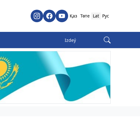
Қаз
Төте
Lat
Рус