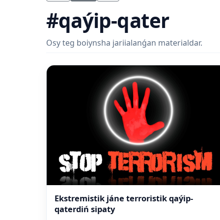
#qaýip-qater
Osy teg boiynsha jariialanǵan materialdar.
Ekstremistik jáne terroristik qaýip-
qaterdiń sipaty