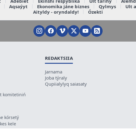
t
Ádebiet
Ekinshi respýblika
Ult tarihy
Álemd
Aqsaýyt
Ekonomika jáne biznes
Qylmys
Ult 
Aityldy - oryndaldy!
Ózekti
REDAKTSIIA
Jarnama
Joba týraly
Qupiialylyq saiasaty
 komitetiniń
e kórsetý
ikes kele
ń mazmunyna