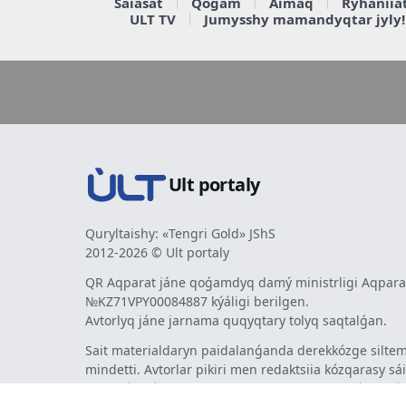
Saiasat
Qoǵam
Aimaq
Rýhaniia
ULT TV
Jumysshy mamandyqtar jyly!
Ult portaly
Quryltaishy: «Tengri Gold» JShS
2012-2026 © Ult portaly
QR Aqparat jáne qoǵamdyq damý ministrligi Aqparat
№KZ71VPY00084887 kýáligi berilgen.
Avtorlyq jáne jarnama quqyqtary tolyq saqtalǵan.
Sait materialdaryn paidalanǵanda derekkózge siltem
mindetti. Avtorlar pikiri men redaktsiia kózqarasy sá
bermeýi múmkin. Jarnama men habarlandyrýlardy