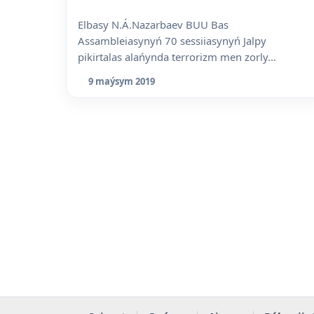
Elbasy N.Á.Nazarbaev BUU Bas
Assambleiasynyń 70 sessiiasynyń Jalpy
pikirtalas alańynda terrorizm men zorly...
9 maýsym 2019