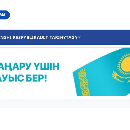
АМА
INSHI RESPÝBLIKA
ULT TARIHY
TAǴY