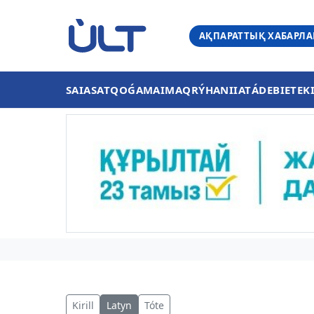
АҚПАРАТТЫҚ ХАБАРЛ
SAIASAT
QOǴAM
AIMAQ
RÝHANIIAT
ÁDEBIET
EK
Kirill
Latyn
Tóte