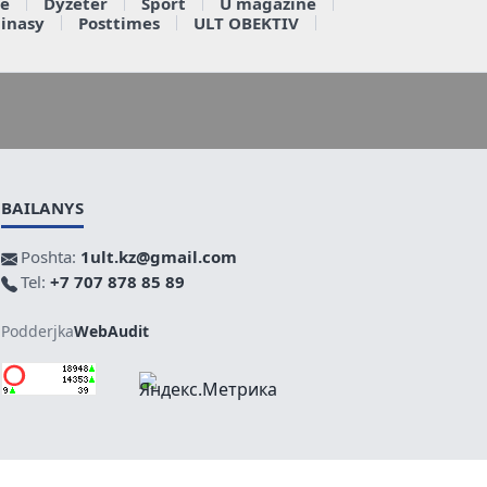
e
Dyzeter
Sport
U magazine
ainasy
Posttimes
ULT OBEKTIV
BAILANYS
Poshta:
1ult.kz@gmail.com
Tel:
+7 707 878 85 89
Podderjka
WebAudit