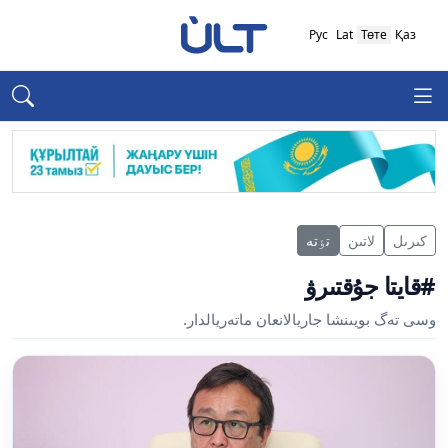
Рус
Lat
Төте
Қаз
كىرىل
لاتىن
تٶتە
#قايتا جۇقتىرۋ
وسى تەگ بويىنشا جاريالانعان ماتەريالدار.