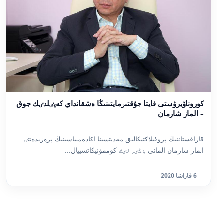
كوروناۆيرۋستى قايتا جۇقتىرمايتىنىڭا ەشقانداي كەپٸلدٸك جوق
– الماز شارمان
قازاقستاننىڭ پروفيلاكتيكالىق مەديتسينا اكادەميياسىنىڭ پرەزيدەنتٸ
الماز شارمان الماتى ٶڭٸرلٸك كوممۋنيكاتسييال...
6 قاراشا 2020