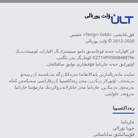
ۇلت پورتالى
قۇرىلتايشى: «Tengri Gold» جشس
2012-2026 © ۇلت پورتالى
قر اقپارات جەنە قوعامدىق دامۋ مينيسترلٸگٸ اقپارات كوميتەتٸنٸڭ
№KZ71VPY00084887 كۋەلٸگٸ بەرٸلگەن.
اۆتورلىق جەنە جارناما قۇقىقتارى تولىق ساقتالعان.
سايت ماتەريالدارىن پايدالانعاندا دەرەككٶزگە سٸلتەمە كٶرسەتۋ
مٸندەتتٸ. اۆتورلار پٸكٸرٸ مەن رەداكتسييا كٶزقاراسى سەيكەس كەلە
بەرمەۋٸ مٷمكٸن. جارناما مەن حابارلاندىرۋلاردىڭ مازمۇنىنا جارناما
بەرۋشٸ جاۋاپتى.
رەداكتسييا
جارناما
جوبا تۋرالى
قۇپييالىلىق ساياساتى