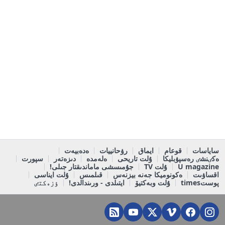
ساياسات
قوعام
ايماق
رۋحانييات
ەدەبيەت
ەكٸنشٸ رەسپۋبليكا
ۇلت تاريحى
ەلەمدە
دىزەتەر
سپورت
U magazine
ۇلت TV
جۇمىسشى ماماندىقتار جىلى!
اقساۋىت
ەكونوميكا جەنە بيزنەس
قىلمىس
ۇلت ايناسى
پوستtimes
ۇلت وبەكتيۆ
ايتىلدى - ورىندالدى!
ٶزەكتٸ