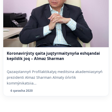
Koronavirýsty qaita juqtyrmaitynyńa eshqandai
kepildik joq – Almaz Sharman
Qazaqstannyń Profilaktikalyq meditsina akademiiasynyń
prezidenti Almaz Sharman Almaty óńirlik
kommýnikatsiia...
6 qarasha 2020