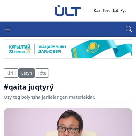
Қаз
Төте
Lat
Рус
Kirill
Latyn
Tóte
#qaita juqtyrý
Osy teg boiynsha jariialanǵan materialdar.