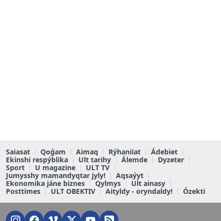
Saiasat
Qoǵam
Aimaq
Rýhaniiat
Ádebiet
Ekinshi respýblika
Ult tarihy
Álemde
Dyzeter
Sport
U magazine
ULT TV
Jumysshy mamandyqtar jyly!
Aqsaýyt
Ekonomika jáne biznes
Qylmys
Ult ainasy
Posttimes
ULT OBEKTIV
Aityldy - oryndaldy!
Ózekti