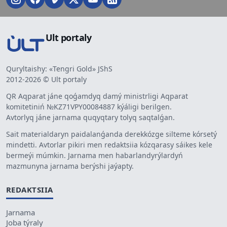
Ult portaly
Quryltaishy: «Tengri Gold» JShS
2012-2026 © Ult portaly
QR Aqparat jáne qoǵamdyq damý ministrligi Aqparat
komitetiniń №KZ71VPY00084887 kýáligi berilgen.
Avtorlyq jáne jarnama quqyqtary tolyq saqtalǵan.
Sait materialdaryn paidalanǵanda derekkózge silteme kórsetý
mindetti. Avtorlar pikiri men redaktsiia kózqarasy sáikes kele
bermeýi múmkin. Jarnama men habarlandyrýlardyń
mazmunyna jarnama berýshi jaýapty.
REDAKTSIIA
Jarnama
Joba týraly