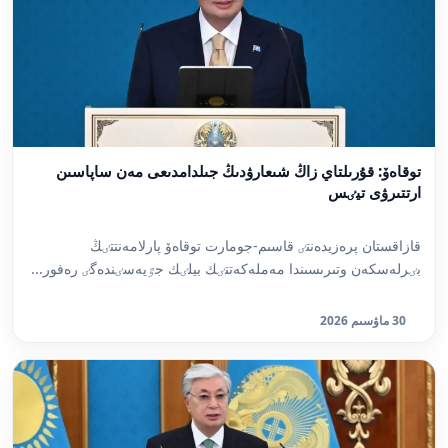
توقاەۆ: قۇرىلتاي زاڭ شىعارۋدىڭ جىلدامدىعى مەن ساپاسىن
ارتتىرۋى تيٸس
قازاقستان پرەزيدەنتٸ قاسىم-جومارت توقاەۆ پارلامەنتتٸڭ
بٸرلەسكەن وتىرىسىندا مەملەكەتتٸك بيلٸك جٷيەسٸندەگٸ رەفور...
30 ماۋسىم 2026