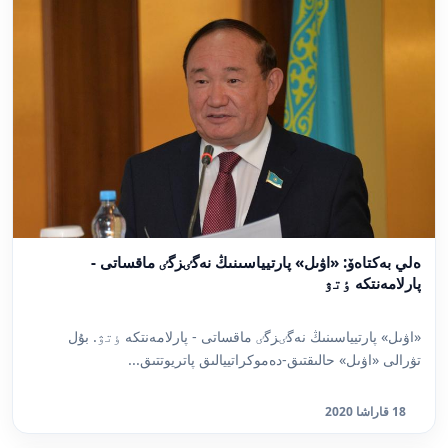
ەلي بەكتاەۆ: «اۋىل» پارتيياسىنىڭ نەگٸزگٸ ماقساتى -
پارلامەنتكە ٶتۋ
«اۋىل» پارتيياسىنىڭ نەگٸزگٸ ماقساتى - پارلامەنتكە ٶتۋ. بۇل
تۋرالى «اۋىل» حالىقتىق-دەموكراتييالىق پاتريوتتىق...
18 قاراشا 2020