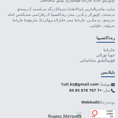
اۆتورلىق جەنە جارناما قۇقىقتارى تولىق ساقتالعان.
سايت ماتەريالدارىن پايدالانعاندا دەرەككٶزگە سٸلتەمە كٶرسەتۋ
مٸندەتتٸ. اۆتورلار پٸكٸرٸ مەن رەداكتسييا كٶزقاراسى سەيكەس كەلە
بەرمەۋٸ مٷمكٸن. جارناما مەن حابارلاندىرۋلاردىڭ مازمۇنىنا جارناما
بەرۋشٸ جاۋاپتى.
رەداكتسييا
جارناما
جوبا تۋرالى
قۇپييالىلىق ساياساتى
بايلانىس
پوشتا:
1ult.kz@gmail.com
تەل:
+7 707 878 85 89
پوددەرجكا
WebAudit