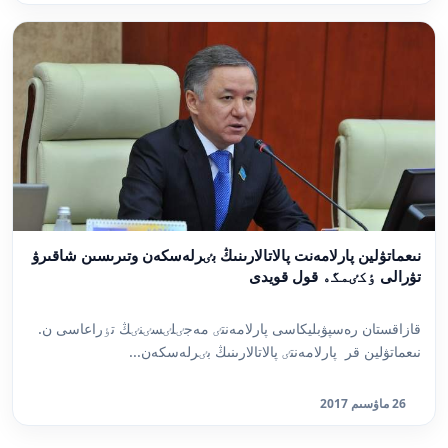
نىعماتۋلين پارلامەنت پالاتالارىنىڭ بٸرلەسكەن وتىرىسىن شاقىرۋ
تۋرالى ٶكٸمگە قول قويدى
قازاقستان رەسپۋبليكاسى پارلامەنتٸ مەجٸلٸسٸنٸڭ تٶراعاسى ن.
نىعماتۋلين قر پارلامەنتٸ پالاتالارىنىڭ بٸرلەسكەن...
26 ماۋسىم 2017