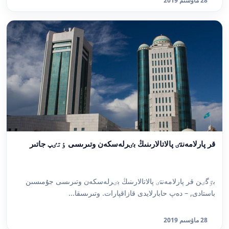
28 ماۋسىم 2019
قر پارلامەنتٸ پالاتالارىنىڭ بٸرلەسكەن وتىرىسى ٶتٸپ جاتىر
بٷگٸن قر پارلامەنتٸ پالاتالارىنىڭ بٸرلەسكەن وتىرىسى جۇمىسىن
باستادى, – دەپ حابارلايدى قازاقپارات. وتىرىسقا...
28 ماۋسىم 2019