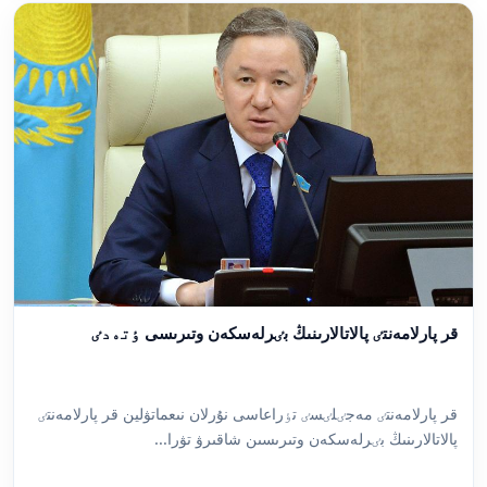
قر پارلامەنتٸ پالاتالارىنىڭ بٸرلەسكەن وتىرىسى ٶتەدٸ
قر پارلامەنتٸ مەجٸلٸسٸ تٶراعاسى نۇرلان نىعماتۋلين قر پارلامەنتٸ
پالاتالارىنىڭ بٸرلەسكەن وتىرىسىن شاقىرۋ تۋرا...