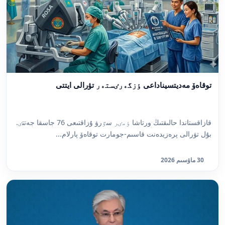
توقاەۆ مەديتسيناداعى ٶزگەرٸستەر تۋرالى ايتتى
قازاقستاندا حالىقتىڭ ورتاشا ٶمٸر سٷرۋ ۇزاقتىعى 76 جاسقا جەتتٸ.
بۇل تۋرالى پرەزيدەنت قاسىم-جومارت توقاەۆ پارلام...
30 ماۋسىم 2026