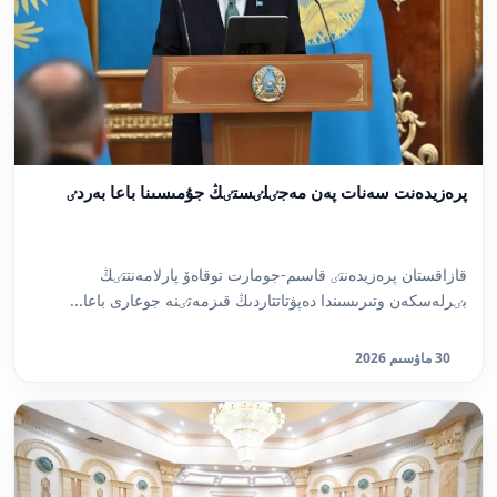
پرەزيدەنت سەنات پەن مەجٸلٸستٸڭ جۇمىسىنا باعا بەردٸ
قازاقستان پرەزيدەنتٸ قاسىم-جومارت توقاەۆ پارلامەنتتٸڭ
بٸرلەسكەن وتىرىسىندا دەپۋتاتتاردىڭ قىزمەتٸنە جوعارى باعا...
30 ماۋسىم 2026