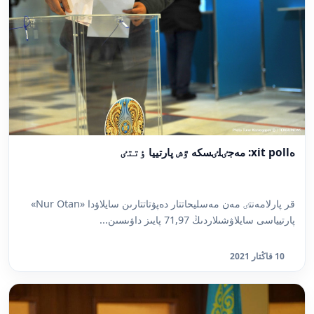
ەxit poll: مەجٸلٸسكە ٷش پارتييا ٶتتٸ
قر پارلامەنتٸ مەن مەسليحاتتار دەپۋتاتتارىن سايلاۋدا «Nur Otan»
پارتيياسى سايلاۋشىلاردىڭ 71,97 پايىز داۋىسىن...
10 قاڭتار 2021