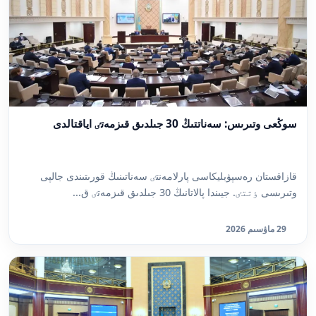
سوڭعى وتىرىس: سەناتتىڭ 30 جىلدىق قىزمەتٸ اياقتالدى
قازاقستان رەسپۋبليكاسى پارلامەنتٸ سەناتىنىڭ قورىتىندى جالپى
وتىرىسى ٶتتٸ. جيىندا پالاتانىڭ 30 جىلدىق قىزمەتٸ ق...
29 ماۋسىم 2026