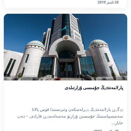
26 تامىز 2019
پارلامەنتتٸڭ جۇمىسى ۇزارتىلدى
بٷگٸن پارلامەنتتٸڭ بٸرلەسكەن وتىرىسىندا قوس پالاتا
سەسسيياسىنىڭ جۇمىسىن ۇزارتۋ مەسەلەسٸن قارادى, – دەپ
حابار...