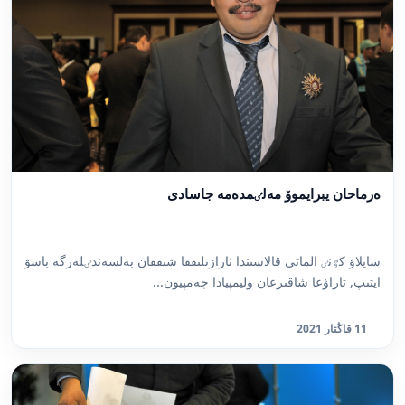
ەرماحان يبرايموۆ مەلٸمدەمە جاسادى
سايلاۋ كٷنٸ الماتى قالاسىندا نارازىلىققا شىققان بەلسەندٸلەرگە باسۋ
ايتىپ, تاراۋعا شاقىرعان وليمپيادا چەمپيون...
11 قاڭتار 2021