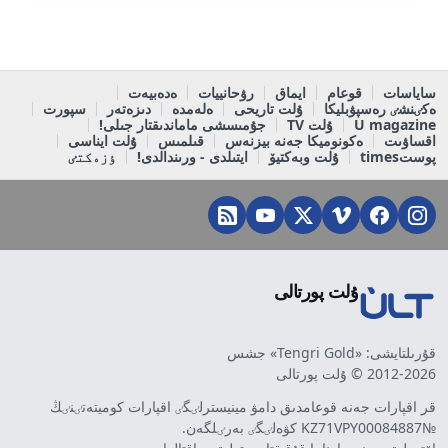
ساياسات
قوعام
ايماق
رۋحانييات
ەدەبيەت
ەكٸنشٸ رەسپۋبليكا
ۇلت تاريحى
ەلەمدە
دىزەتەر
سپورت
U magazine
ۇلت TV
جۇمىسشى ماماندىقتار جىلى!
اقساۋىت
ەكونوميكا جەنە بيزنەس
قىلمىس
ۇلت ايناسى
پوستtimes
ۇلت وبەكتيۆ
ايتىلدى - ورىندالدى!
ٶزەكتٸ
ۇلت پورتالى
قۇرىلتايشى: «Tengri Gold» جشس
2012-2026 © ۇلت پورتالى
قر اقپارات جەنە قوعامدىق دامۋ مينيسترلٸگٸ اقپارات كوميتەتٸنٸڭ
№KZ71VPY00084887 كۋەلٸگٸ بەرٸلگەن.