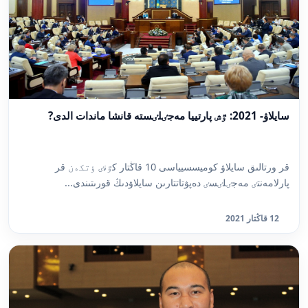
سايلاۋ- 2021: ٷش پارتييا مەجٸلٸستە قانشا ماندات الدى?
قر ورتالىق سايلاۋ كوميسسيياسى 10 قاڭتار كٷنٸ ٶتكەن قر
پارلامەنتٸ مەجٸلٸسٸ دەپۋتاتتارىن سايلاۋدىڭ قورىتىندى...
12 قاڭتار 2021