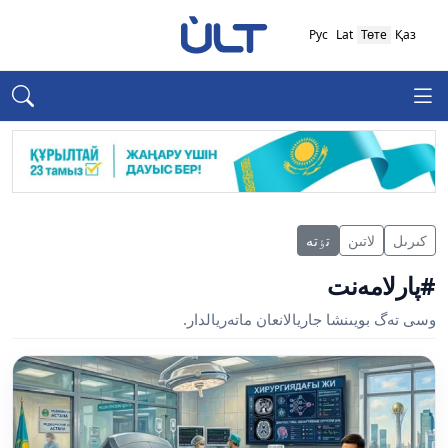
Рус
Lat
Төте
Қаз
كىرىل
لاتىن
تٶتە
#پارلامەنت
وسى تەگ بويىنشا جاريالانعان ماتەريالدار.