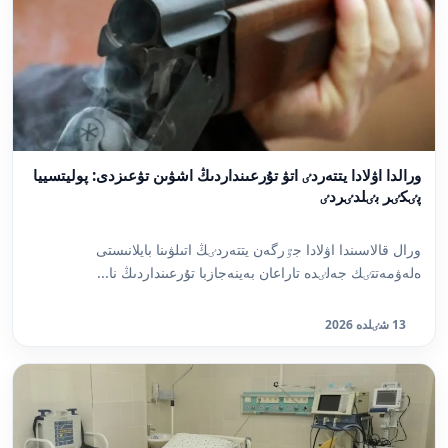
ورالدا اۋلادا يتتەردٸ اتۋ تۇرعىنداردىڭ اشۋىن تۋعىزدى: پوليتسييا
پٸكٸر بٸلدٸردٸ
ورال قالاسىندا اۋلادا جٷرگەن يتتەردٸڭ اتىلۋىنا بايلانىستى
ەلەۋمەتتٸك جەلٸدە تاراعان بەينەجازبا تۇرعىنداردىڭ نا...
13 شٸلدە 2026