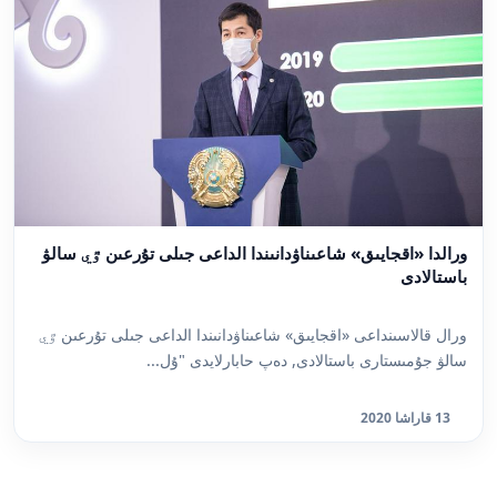
ورالدا «اقجايىق» شاعىناۋدانىندا الداعى جىلى تۇرعىن ٷي سالۋ
باستالادى
ورال قالاسىنداعى «اقجايىق» شاعىناۋدانىندا الداعى جىلى تۇرعىن ٷي
سالۋ جۇمىستارى باستالادى, دەپ حابارلايدى "ۇل...
13 قاراشا 2020