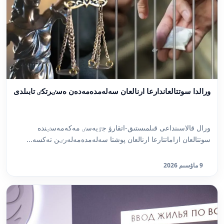
ورالدا سوتتالعاندارعا ارنالعان سەلەمدەمەدەن ەسٸرتكٸ تابىلدى
ورال قالاسىنداعى قىلمىستىق-اتقارۋ جٷيەسٸ مەكەمەسٸندە
سوتتالعان ازاماتتارعا ارنالعان پوشتا سەلەمدەمەلەرٸن تەكسە...
9 ماۋسىم 2026