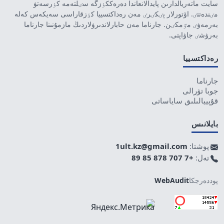
سايت ماتەريالدارىن پايدالانعاندا دەرەككٶزگە سٸلتەمە كٶرسەتۋ
مٸندەتتٸ. اۆتورلار پٸكٸرٸ مەن رەداكتسييا كٶزقاراسى سەيكەس كەلە
بەرمەۋٸ مٷمكٸن. جارناما مەن حابارلاندىرۋلاردىڭ مازمۇنىنا جارناما
بەرۋشٸ جاۋاپتى.
رەداكتسييا
جارناما
جوبا تۋرالى
قۇپييالىلىق ساياساتى
بايلانىس
پوشتا:
1ult.kz@gmail.com
تەل:
+7 707 878 85 89
پوددەرجكا
WebAudit