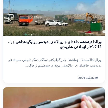
ورالدا تٶتەنشە جاعداي جارييالاندى: قوقىس پوليگونىنداعى ٶرت
12 گەكتار اۋماقتى شارپىدى
ورال قالاسىنىڭ اۋماعىندا جەرگٸلٸكتٸ دەڭگەيدەگٸ تابيعي سيپاتتاعى
تٶتەنشە جاعداي جارييالاندى. مۇنداي شەشٸم زاچاگ...
29 شٸلدە 2026