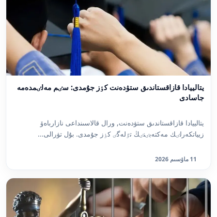
يتالييادا قازاقستاندىق ستۋدەنت كٶز جۇمدى: سٸم مەلٸمدەمە
جاسادى
يتالييادا قازاقستاندىق ستۋدەنت, ورال قالاسىنداعى نازارباەۆ
زيياتكەرلٸك مەكتەبٸنٸڭ تٷلەگٸ كٶز جۇمدى. بۇل تۋرالى...
11 ماۋسىم 2026