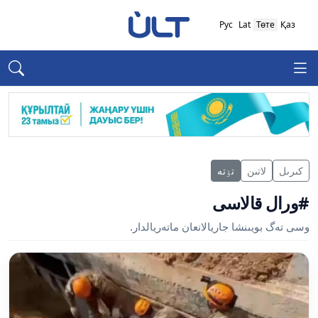
Рус
Lat
Төте
Қаз
كىرىل
لاتىن
تٶتە
#ورال قالاسى
وسى تەگ بويىنشا جاريالانعان ماتەريالدار.