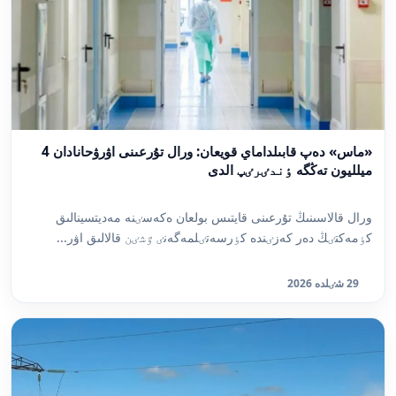
«ماس» دەپ قابىلداماي قويعان: ورال تۇرعىنى اۋرۋحانادان 4
ميلليون تەڭگە ٶندٸرٸپ الدى
ورال قالاسىنىڭ تۇرعىنى قايتىس بولعان ەكەسٸنە مەديتسينالىق
كٶمەكتٸڭ دەر كەزٸندە كٶرسەتٸلمەگەنٸ ٷشٸن قالالىق اۋر...
29 شٸلدە 2026