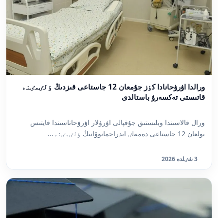
ورالدا اۋرۋحانادا كٶز جۇمعان 12 جاستاعى قىزدىڭ ٶلٸمٸنە
قاتىستى تەكسەرۋ باستالدى
ورال قالاسىندا وبلىستىق جۇقپالى اۋرۋلار اۋرۋحاناسىندا قايتىس
بولعان 12 جاستاعى دەمەلٸ ابدراحمانوۆانىڭ ٶلٸمٸنە...
3 شٸلدە 2026