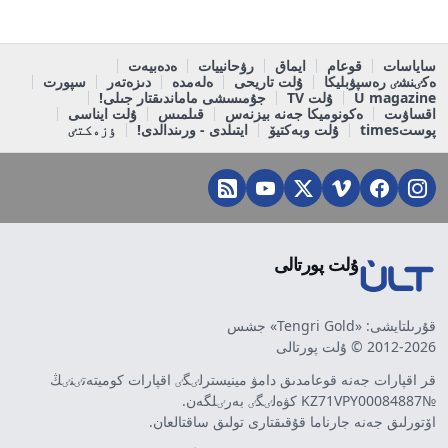
ساياسات
قوعام
ايماق
رۋحانييات
ەدەبيەت
ەكٸنشٸ رەسپۋبليكا
ۇلت تاريحى
ەلەمدە
دىزەتەر
سپورت
U magazine
ۇلت TV
جۇمىسشى ماماندىقتار جىلى!
اقساۋىت
ەكونوميكا جەنە بيزنەس
قىلمىس
ۇلت ايناسى
پوستtimes
ۇلت وبەكتيۆ
ايتىلدى - ورىندالدى!
ٶزەكتٸ
ۇلت پورتالى
قۇرىلتايشى: «Tengri Gold» جشس
2012-2026 © ۇلت پورتالى
قر اقپارات جەنە قوعامدىق دامۋ مينيسترلٸگٸ اقپارات كوميتەتٸنٸڭ
№KZ71VPY00084887 كۋەلٸگٸ بەرٸلگەن.
اۆتورلىق جەنە جارناما قۇقىقتارى تولىق ساقتالعان.