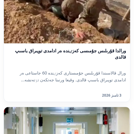
ورالدا قۇرىلىس جۇمىسى كەزٸندە ەر ادامدى توپىراق باسىپ
قالدى
ورال قالاسىندا قۇرىلىس جۇمىستارى كەزٸندە 60 جاستاعى ەر
ادامدى توپىراق باسىپ قالدى. وقيعا ورنىنا جەتكەن تٶتەنشە...
3 تامىز 2026