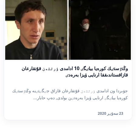
وڭتٷستٸك كورەيا بيلٸگٸ 10 ادامدى ٶرتتەن قۇتقارعان
قازاقستاندىققا ارنايى ۆيزا بەرەدٸ
جۋىردا ون ادامدى ٶرتتەن قۇتقارعان قازاق جٸگٸتٸنە وڭتٷستٸك
كورەيا بيلٸگٸ ارنايى ۆيزا بەرەتٸن بولدى, دەپ حابار...
23 سەۋٸر 2020