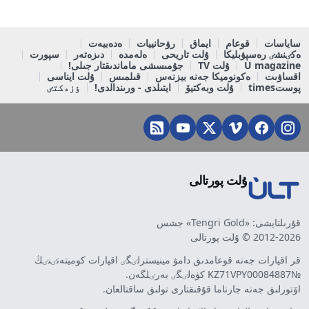
ساياسات
قوعام
ايماق
رۋحانييات
ەدەبيەت
ەكٸنشٸ رەسپۋبليكا
ۇلت تاريحى
ەلەمدە
دىزەتەر
سپورت
U magazine
ۇلت TV
جۇمىسشى ماماندىقتار جىلى!
اقساۋىت
ەكونوميكا جەنە بيزنەس
قىلمىس
ۇلت ايناسى
پوستtimes
ۇلت وبەكتيۆ
ايتىلدى - ورىندالدى!
ٶزەكتٸ
ۇلت پورتالى
قۇرىلتايشى: «Tengri Gold» جشس
2012-2026 © ۇلت پورتالى
قر اقپارات جەنە قوعامدىق دامۋ مينيسترلٸگٸ اقپارات كوميتەتٸنٸڭ
№KZ71VPY00084887 كۋەلٸگٸ بەرٸلگەن.
اۆتورلىق جەنە جارناما قۇقىقتارى تولىق ساقتالعان.