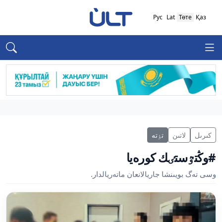
Рус
Lat
Төте
Қаз
كىرىل
لاتىن
تٶتە
#وڭتٷستٸك كورەيا
وسى تەگ بويىنشا جاريالانعان ماتەريالدار.