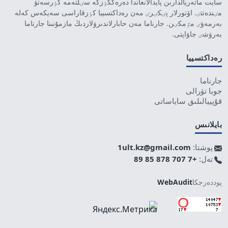
سايت ماتەريالدارىن پايدالانعاندا دەرەككٶزگە سٸلتەمە كٶرسەتۋ
مٸندەتتٸ. اۆتورلار پٸكٸرٸ مەن رەداكتسييا كٶزقاراسى سەيكەس كەلە
بەرمەۋٸ مٷمكٸن. جارناما مەن حابارلاندىرۋلاردىڭ مازمۇنىنا جارناما
بەرۋشٸ جاۋاپتى.
رەداكتسييا
جارناما
جوبا تۋرالى
قۇپييالىلىق ساياساتى
بايلانىس
پوشتا:
1ult.kz@gmail.com
تەل:
+7 707 878 85 89
پوددەرجكا
WebAudit