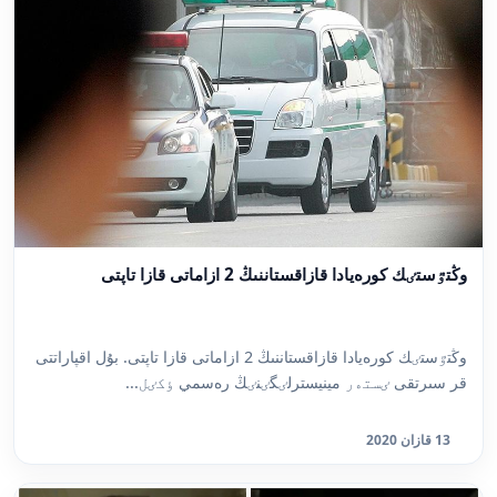
وڭتٷستٸك كورەيادا قازاقستاننىڭ 2 ازاماتى قازا تاپتى
وڭتٷستٸك كورەيادا قازاقستاننىڭ 2 ازاماتى قازا تاپتى. بۇل اقپاراتتى
قر سىرتقى ٸستەر مينيسترلٸگٸنٸڭ رەسمي ٶكٸل...
13 قازان 2020