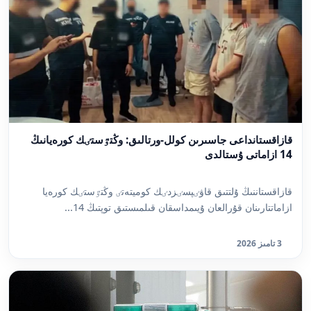
قازاقستانداعى جاسىرىن كولل-ورتالىق: وڭتٷستٸك كورەيانىڭ
14 ازاماتى ۇستالدى
قازاقستاننىڭ ۇلتتىق قاۋٸپسٸزدٸك كوميتەتٸ وڭتٷستٸك كورەيا
ازاماتتارىنان قۇرالعان ۇيىمداسقان قىلمىستىق توپتىڭ 14...
3 تامىز 2026