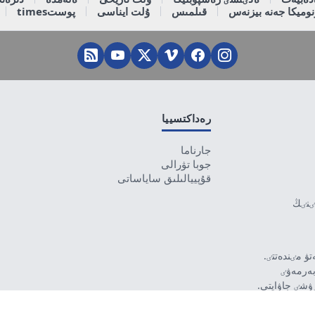
وميكا جەنە بيزنەس
قىلمىس
ۇلت ايناسى
پوستtimes
رەداكتسييا
جارناما
جوبا تۋرالى
قۇپييالىلىق ساياساتى
تٸنٸڭ
ۋ مٸندەتتٸ.
بەرمەۋٸ
رۋشٸ جاۋاپتى.