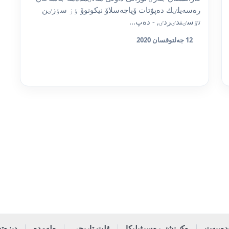
رەسەيلٸك دەپۋتات ۆياچەسلاۆ نيكونوۆ ٶز سٶزٸن
تٷسٸندٸردٸ, - دەپ...
12 جەلتوقسان 2020
دەبيەت
ەكٸنشٸ رەسپۋبليكا
ۇلت تاريحى
ەلەمدە
دىزەتە