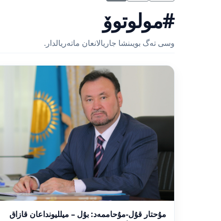
#مولوتوۆ
وسى تەگ بويىنشا جاريالانعان ماتەريالدار.
مۇحتار قۇل-مۇحاممەد: بۇل – ميلليونداعان قازاق