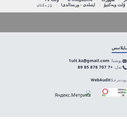
ۇلت وبەكتيۆ
ايتىلدى - ورىندالدى!
ٶزەكتٸ
بايلانىس
پوشتا:
1ult.kz@gmail.com
تەل:
+7 707 878 85 89
پوددەرجكا
WebAudit