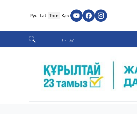
Рус
Lat
Төте
Қаз