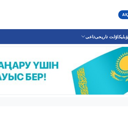
АҚ
ليكا
ۇلت تاريحى
تاعى