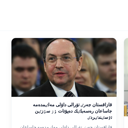
قازاقستان جەرٸ تۋرالى داۋلى مەلٸمدەمە
جاساعان رەسەيلٸك دەپۋتات ٶز سٶزٸن
تٷسٸندٸردٸ
قازاقستان جەرٸ تۋرالى داۋلى مەلٸمدەمە جاساعان