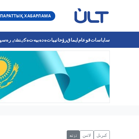
ПАРАТТЫҚ ХАБАРЛАМА
ساياسات
قوعام
ايماق
رۋحانييات
ەدەبيەت
ەكٸنشٸ رەسپۋب
كىرىل
لاتىن
تٶتە