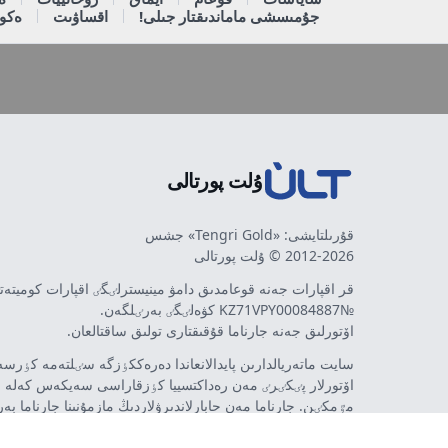
جۇمىسشى ماماندىقتار جىلى!
اقساۋىت
ەكون
ۇلت پورتالى
قۇرىلتايشى: «Tengri Gold» جشس
2012-2026 © ۇلت پورتالى
قر اقپارات جەنە قوعامدىق دامۋ مينيسترلٸگٸ اقپارات كوميتە
№KZ71VPY00084887 كۋەلٸگٸ بەرٸلگەن.
اۆتورلىق جەنە جارناما قۇقىقتارى تولىق ساقتالعان.
سايت ماتەريالدارىن پايدالانعاندا دەرەككٶزگە سٸلتەمە كٶرسەت
اۆتورلار پٸكٸرٸ مەن رەداكتسييا كٶزقاراسى سەيكەس كەلە 
مٷمكٸن. جارناما مەن حابارلاندىرۋلاردىڭ مازمۇنىنا جارناما بە