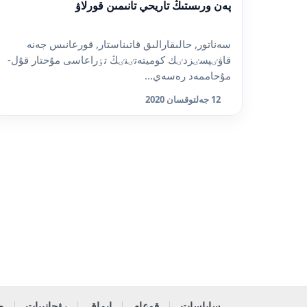
پەن ورىستىڭ تاريحي تانىمىن قورلاۋ
سەناتور, حالىقارالىق قاتىناستار, قورعانىس جەنە
قاۋٸپسٸزدٸك كوميتەتٸنٸڭ تٶراعاسى مۇحتار قۇل-
مۇحاممەد رەسەي...
12 جەلتوقسان 2020
ساياسات
قوعام
ايماق
رۋحانييات
ە