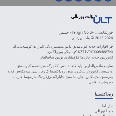
ۇلت پورتالى
قۇرىلتايشى: «Tengri Gold» جشس
2012-2026 © ۇلت پورتالى
قر اقپارات جەنە قوعامدىق دامۋ مينيسترلٸگٸ اقپارات كوميتەتٸنٸڭ
№KZ71VPY00084887 كۋەلٸگٸ بەرٸلگەن.
اۆتورلىق جەنە جارناما قۇقىقتارى تولىق ساقتالعان.
سايت ماتەريالدارىن پايدالانعاندا دەرەككٶزگە سٸلتەمە كٶرسەتۋ
مٸندەتتٸ. اۆتورلار پٸكٸرٸ مەن رەداكتسييا كٶزقاراسى سەيكەس كەلە
بەرمەۋٸ مٷمكٸن. جارناما مەن حابارلاندىرۋلاردىڭ مازمۇنىنا جارناما
بەرۋشٸ جاۋاپتى.
رەداكتسييا
جارناما
جوبا تۋرالى