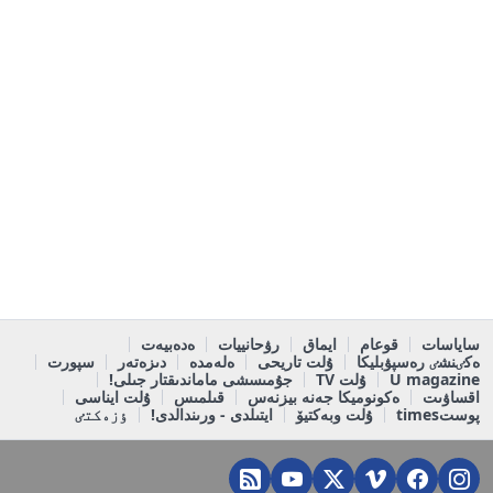
ساياسات
قوعام
ايماق
رۋحانييات
ەدەبيەت
ەكٸنشٸ رەسپۋبليكا
ۇلت تاريحى
ەلەمدە
دىزەتەر
سپورت
U magazine
ۇلت TV
جۇمىسشى ماماندىقتار جىلى!
اقساۋىت
ەكونوميكا جەنە بيزنەس
قىلمىس
ۇلت ايناسى
پوستtimes
ۇلت وبەكتيۆ
ايتىلدى - ورىندالدى!
ٶزەكتٸ