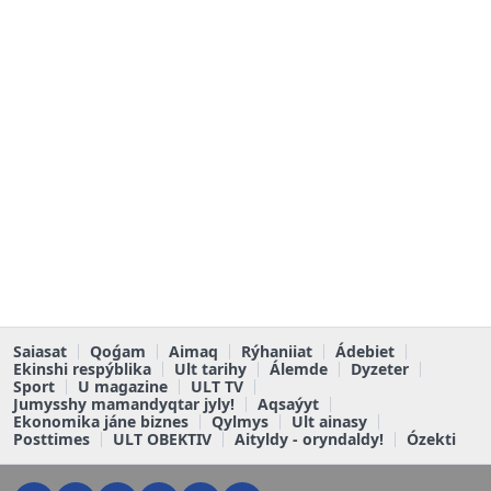
Saiasat
Qoǵam
Aimaq
Rýhaniiat
Ádebiet
Ekinshi respýblika
Ult tarihy
Álemde
Dyzeter
Sport
U magazine
ULT TV
Jumysshy mamandyqtar jyly!
Aqsaýyt
Ekonomika jáne biznes
Qylmys
Ult ainasy
Posttimes
ULT OBEKTIV
Aityldy - oryndaldy!
Ózekti