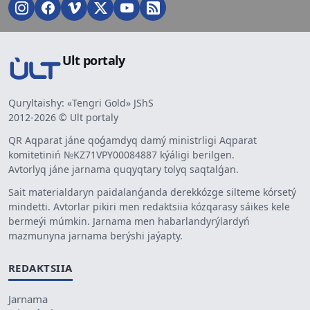
Ult portaly
Quryltaishy: «Tengri Gold» JShS
2012-2026 © Ult portaly
QR Aqparat jáne qoǵamdyq damý ministrligi Aqparat
komitetiniń №KZ71VPY00084887 kýáligi berilgen.
Avtorlyq jáne jarnama quqyqtary tolyq saqtalǵan.
Sait materialdaryn paidalanǵanda derekkózge silteme kórsetý
mindetti. Avtorlar pikiri men redaktsiia kózqarasy sáikes kele
bermeýi múmkin. Jarnama men habarlandyrýlardyń
mazmunyna jarnama berýshi jaýapty.
REDAKTSIIA
Jarnama