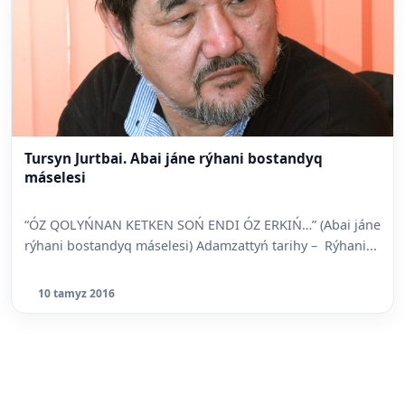
Tursyn Jurtbai. Abai jáne rýhani bostandyq
máselesi
“ÓZ QOLYŃNAN KETKEN SOŃ ENDI ÓZ ERKIŃ…” (Abai jáne
rýhani bostandyq máselesi) Adamzattyń tarihy – Rýhani...
10 tamyz 2016