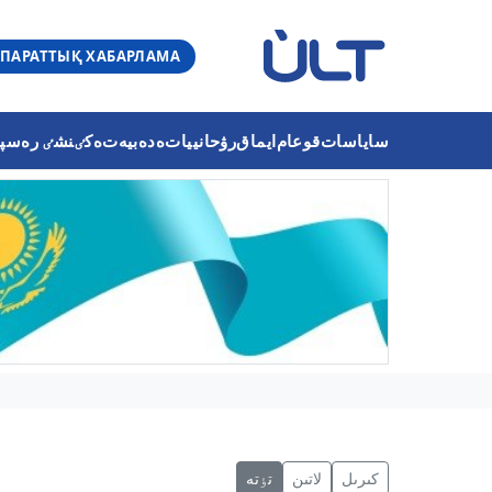
ПАРАТТЫҚ ХАБАРЛАМА
ساياسات
قوعام
ايماق
رۋحانييات
ەدەبيەت
ەكٸنشٸ رەسپۋب
كىرىل
لاتىن
تٶتە