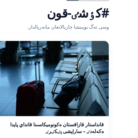
#كٶشٸ-قون
وسى تەگ بويىنشا جاريالانعان ماتەريالدار.
قانداستار قازاقستان ەكونوميكاسىنا قانداي پايدا
ەكەلەدٸ – ساراپشى پٸكٸرٸ