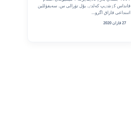
قانداس كٶشٸپ كەلدٸ. بۇل تۋرالى س. سەيفۋللين
اتىنداعى قازاق اگرو...
27 قازان 2020