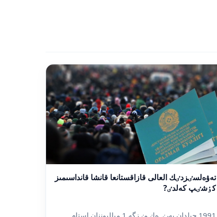
تەۋەلسٸزدٸك العالى قازاقستانعا قانشا قانداسىمىز
كٶشٸپ كەلدٸ?
1991 جىلدان بەرٸ ەلٸمٸزگە 1 ميلليوننان استام