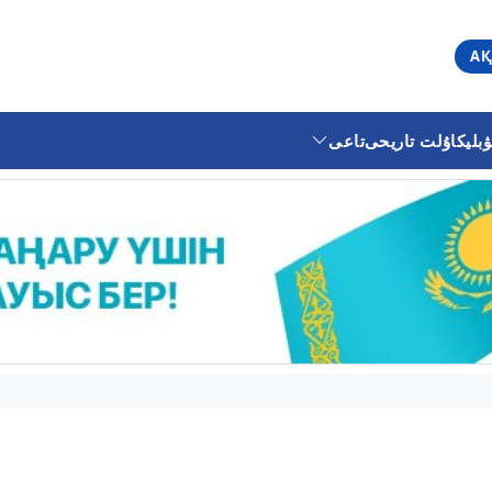
АҚ
ليكا
ۇلت تاريحى
تاعى