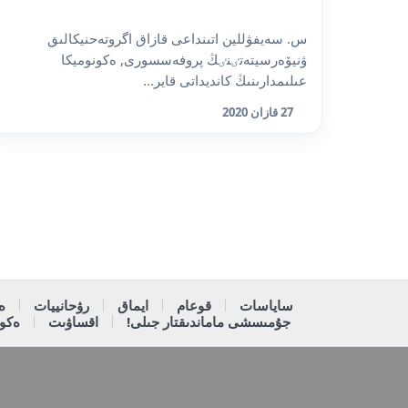
س. سەيفۋللين اتىنداعى قازاق اگروتەحنيكالىق
ۋنيۆەرسيتەتٸنٸڭ پروفەسسورى, ەكونوميكا
عىلىمدارىنىڭ كانديداتى قاير...
27 قازان 2020
ساياسات
قوعام
ايماق
رۋحانييات
ە
جۇمىسشى ماماندىقتار جىلى!
اقساۋىت
ەكون