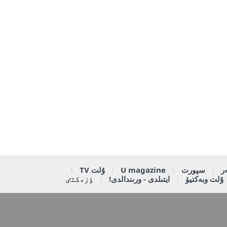
ر
سپورت
U magazine
ۇلت TV
ۇلت وبەكتيۆ
ايتىلدى - ورىندالدى!
ٶزەكتٸ