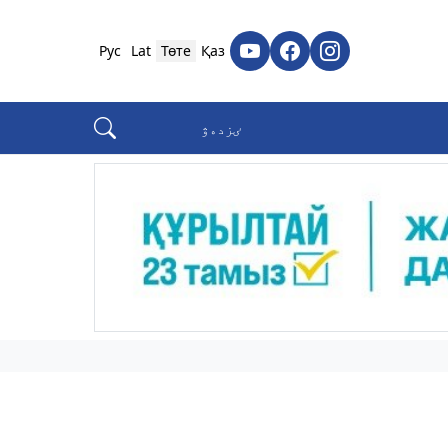
Рус
Lat
Төте
Қаз