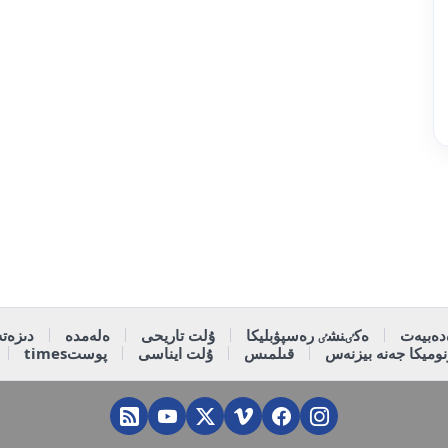
دەبيەت
ەكٸنشٸ رەسپۋبليكا
ۇلت تاريحى
ەلەمدە
دىزەتە
وميكا جەنە بيزنەس
قىلمىس
ۇلت ايناسى
پوستtimes