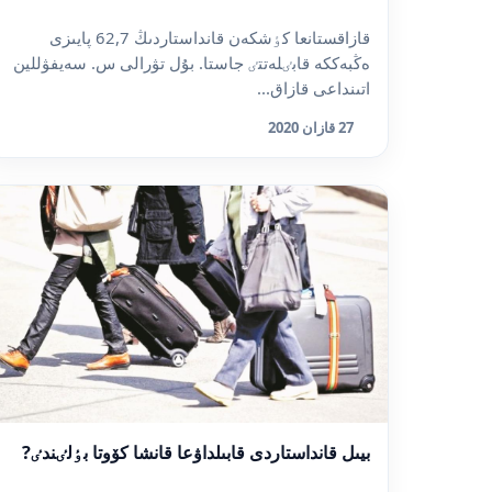
قازاقستانعا كٶشكەن قانداستاردىڭ 62,7 پايىزى
ەڭبەككە قابٸلەتتٸ جاستا. بۇل تۋرالى س. سەيفۋللين
اتىنداعى قازاق...
27 قازان 2020
بيىل قانداستاردى قابىلداۋعا قانشا كۆوتا بٶلٸندٸ?