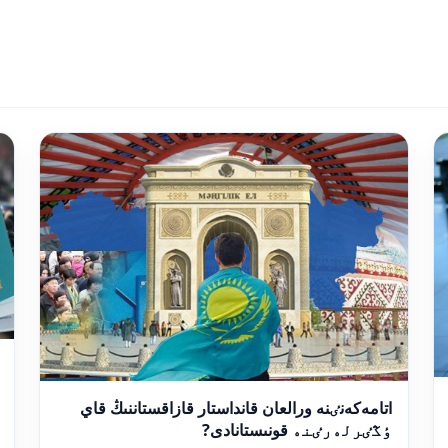
اتامەكەنٸنە ورالعان قانداستار قازاقستاننىڭ قاي
ٶڭٸرلەرٸنە قونىستانادى?