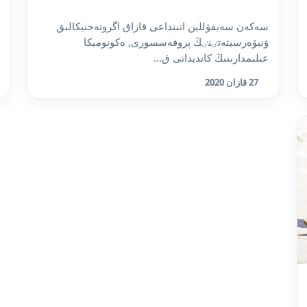
سەكەن سەيفۋللين اتىنداعى قازاق اگروتەحنيكالىق
ۋنيۆەرسيتەتٸنٸڭ پروفەسسورى, ەكونوميكا
عىلىمدارىنىڭ كانديداتى ق...
27 قازان 2020