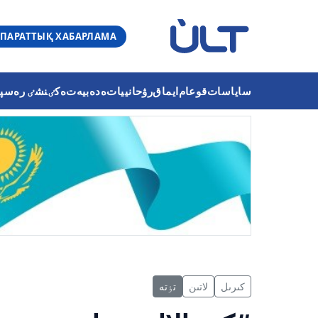
ПАРАТТЫҚ ХАБАРЛАМА
ساياسات
قوعام
ايماق
رۋحانييات
ەدەبيەت
ەكٸنشٸ رەسپۋب
كىرىل
لاتىن
تٶتە