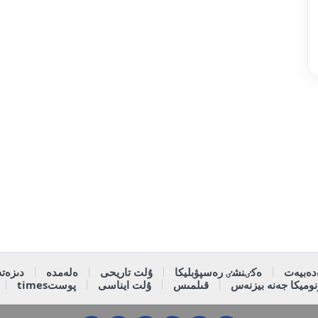
دەبيەت
ەكٸنشٸ رەسپۋبليكا
ۇلت تاريحى
ەلەمدە
دىزەتە
وميكا جەنە بيزنەس
قىلمىس
ۇلت ايناسى
پوستtimes