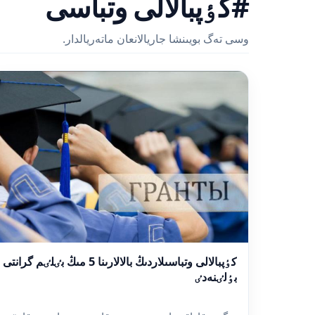
#كٶپبالالى وتباسى
وسى تەگ بويىنشا جاريالانعان ماتەريالدار.
كٶپبالالى وتباسىلاردىڭ بالالارىنا 5 مىڭ بٸلٸم گرانتى
بٶلٸنەدٸ