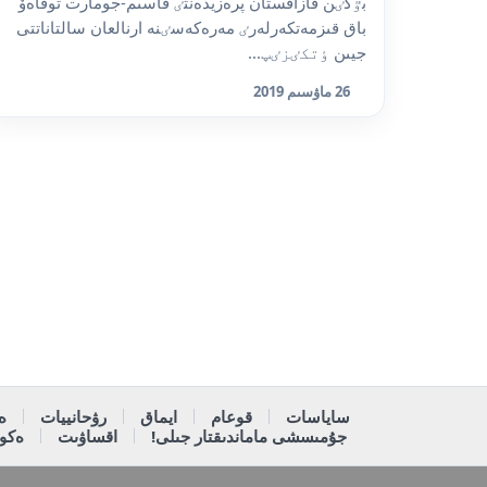
بٷگٸن قازاقستان پرەزيدەنتٸ قاسىم-جومارت توقاەۆ
باق قىزمەتكەرلەرٸ مەرەكەسٸنە ارنالعان سالتاناتتى
جيىن ٶتكٸزٸپ...
26 ماۋسىم 2019
ساياسات
قوعام
ايماق
رۋحانييات
ە
جۇمىسشى ماماندىقتار جىلى!
اقساۋىت
ەكون