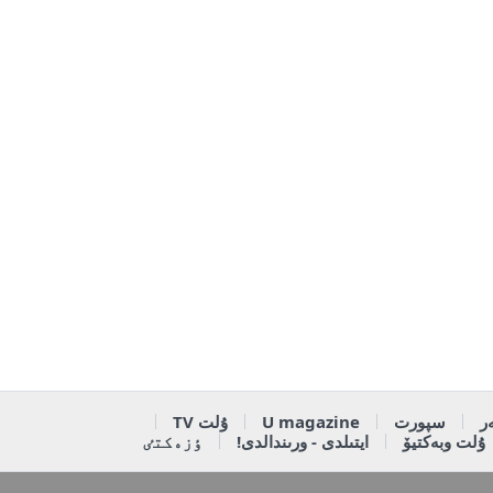
ر
سپورت
U magazine
ۇلت TV
ۇلت وبەكتيۆ
ايتىلدى - ورىندالدى!
ٶزەكتٸ