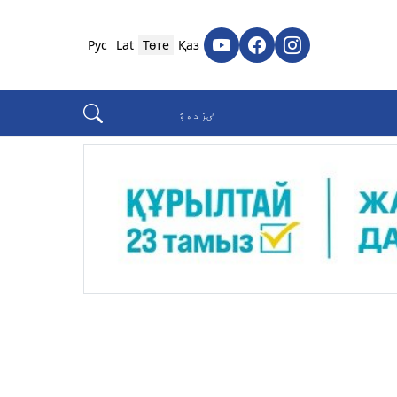
Рус
Lat
Төте
Қаз