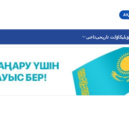
АҚ
ليكا
ۇلت تاريحى
تاعى